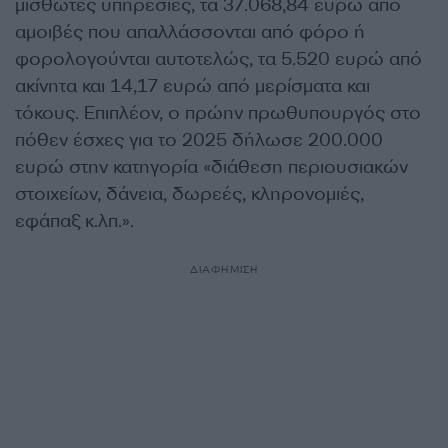
μισθωτές υπηρεσίες, τα 37.068,84 ευρώ από
αμοιβές που απαλλάσσονται από φόρο ή
φορολογούνται αυτοτελώς, τα 5.520 ευρώ από
ακίνητα και 14,17 ευρώ από μερίσματα και
τόκους. Επιπλέον, ο πρώην πρωθυπουργός στο
πόθεν έσχες για το 2025 δήλωσε 200.000
ευρώ στην κατηγορία «διάθεση περιουσιακών
στοιχείων, δάνεια, δωρεές, κληρονομιές,
εφάπαξ κ.λπ.».
ΔΙΑΦΗΜΙΣΗ