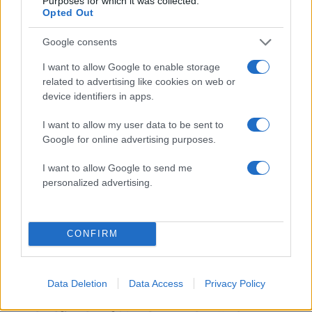
Purposes for which it was collected.
ΑΝΤΩΝΗΣ ΣΑΜΑΡΑΣ
ΠΟΘΕΝ ΕΣΧΕΣ
Opted Out
Share:
Google consents
I want to allow Google to enable storage
Ακολουθήστε το Νewsit.gr στο
Google News
και
related to advertising like cookies on web or
ενημερωθείτε πρώτοι για όλη την ειδησεογραφία και τα
device identifiers in apps.
τελευταία νέα
της ημέρας
I want to allow my user data to be sent to
Google for online advertising purposes.
I want to allow Google to send me
personalized advertising.
Πιο δημοφιλή
1
Σοκαριστική υπόθεση στην Κρήτη:
Τουρίστας ρωτούσε πόσο να πληρώσει για
CONFIRM
να ασελγήσει σε 10χρονο κορίτσι - Το παιδί
καθόταν αμέριμνο σε αυλή επιχείρησης
2
Δεν ήταν μόνο η ταχύτητα που οδήγησε
Data Deletion
Data Access
Privacy Policy
στο τροχαίο στις Σέρρες με νεκρούς μητέρα
και γιο - «Ίσως κάτι απέσπασε την προσοχή