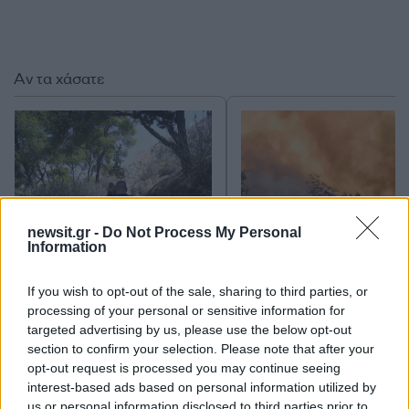
Αν τα χάσατε
newsit.gr -
Do Not Process My Personal
Information
Συναγερμός στον
Συναγερμός για φωτιέ
If you wish to opt-out of the sale, sharing to third parties, or
Λυκαβηττό: Βρέθηκε
επόμενα 24ωρα: Άνε
πτώμα σε σπηλιά κοντά
έως 9 μποφόρ και 3
processing of your personal or sensitive information for
στο εκκλησάκι των Αγίων
βαθμοί Κελσίου – Ο
targeted advertising by us, please use the below opt-out
Ισιδώρων - Φωτογραφίες
«επικίνδυνες» περιοχ
section to confirm your selection. Please note that after your
από το σημείο
opt-out request is processed you may continue seeing
interest-based ads based on personal information utilized by
us or personal information disclosed to third parties prior to