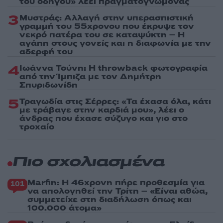
του οδηγού» λέει πραγματογνώμονας
3
Μυστράς: Αλλαγή στην υπερασπιστική
γραμμή του 55χρονου που έκρυψε τον
νεκρό πατέρα του σε καταψύκτη – Η
αγάπη στους γονείς και η διαφωνία με την
αδερφή του
4
Ιωάννα Τούνη: Η throwback φωτογραφία
από την Ίμπιζα με τον Δημήτρη
Σπυριδωνίδη
5
Τραγωδία στις Σέρρες: «Τα έχασα όλα, κάτι
με τράβαγε στην καρδιά μου», λέει ο
άνδρας που έχασε σύζυγο και γιο στο
τροχαίο
Πιο σχολιασμένα
Marfin: Η 46χρονη πήρε προθεσμία για
101
να απολογηθεί την Τρίτη – «Είναι αθώα,
συμμετείχε στη διαδήλωση όπως και
100.000 άτομα»