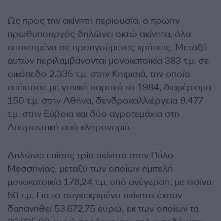
Ως προς την ακίνητη περιουσία, ο πρώην
πρωθυπουργός δηλώνει οκτώ ακίνητα, όλα
αποκτημένα σε προηγούμενες χρήσεις. Μεταξύ
αυτών περιλαμβάνονται μονοκατοικία 383 τ.μ. σε
οικόπεδο 2.335 τ.μ. στην Κηφισιά, την οποία
απέκτησε με γονική παροχή το 1984, διαμέρισμα
150 τ.μ. στην Αθήνα, δενδροκαλλιέργεια 9.477
τ.μ. στην Εύβοια και δύο αγροτεμάχια στη
Λαυρεωτική από κληρονομιά.
Δηλώνει επίσης τρία ακίνητα στην Πύλο
Μεσσηνίας, μεταξύ των οποίων ημιτελή
μονοκατοικία 178,24 τ.μ. υπό ανέγερση, με πισίνα
50 τ.μ. Για το συγκεκριμένο ακίνητο έχουν
δαπανηθεί 53.672,75 ευρώ, εκ των οποίων τα