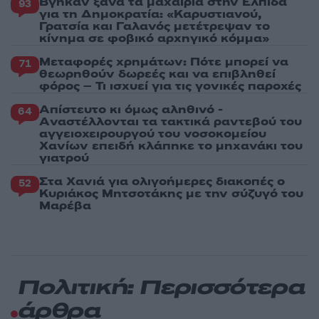
Βγήκαν ξανά τα μαχαίρια στην Ελπίδα
93
για τη Δημοκρατία: «Καρυστιανού,
Γρατσία και Γαλανός μετέτρεψαν το
κίνημα σε φοβικό αρχηγικό κόμμα»
Μεταφορές χρημάτων: Πότε μπορεί να
71
θεωρηθούν δωρεές και να επιβληθεί
φόρος – Τι ισχυεί για τις γονικές παροχές
Απίστευτο κι όμως αληθινό -
64
Aναστέλλονται τα τακτικά ραντεβού του
αγγειοχειρουργού του νοσοκομείου
Χανίων επειδή κλάπηκε το μηχανάκι του
γιατρού
Στα Χανιά για ολιγοήμερες διακοπές ο
52
Κυριάκος Μητσοτάκης με την σύζυγό του
Μαρέβα
Πολιτική: Περισσότερα
άρθρα