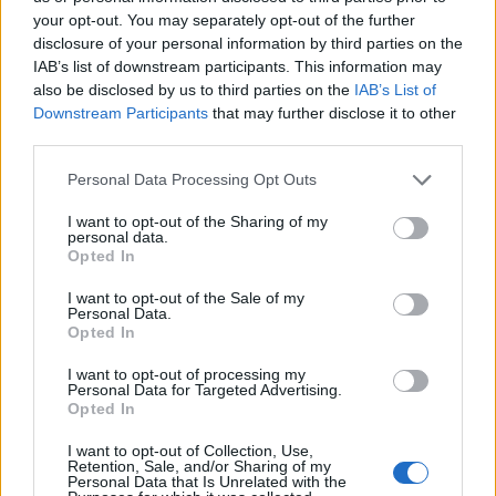
Σχόλια
your opt-out. You may separately opt-out of the further
disclosure of your personal information by third parties on the
IAB’s list of downstream participants. This information may
also be disclosed by us to third parties on the
IAB’s List of
Downstream Participants
that may further disclose it to other
Σχολίασε εδώ
third parties.
Please note that this website/app uses one or more Google
Personal Data Processing Opt Outs
services and may gather and store information including but
50 /50
not limited to your visit or usage behaviour. You may click to
I want to opt-out of the Sharing of my
personal data.
grant or deny consent to Google and its third-party tags to
Opted In
use your data for below specified purposes in below Google
consent section.
I want to opt-out of the Sale of my
Personal Data.
Opted In
2000 /2000
I want to opt-out of processing my
Υποβολή σχολίου
Personal Data for Targeted Advertising.
Opted In
Όροι Χρήσης
. Το site προστατεύεται από reCAPTCHA, ισχύουν
Πολιτική Απορρήτου
&
Όροι Χρήσης
της Google.
I want to opt-out of Collection, Use,
Retention, Sale, and/or Sharing of my
Personal Data that Is Unrelated with the
Πολιτική