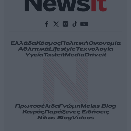
Ελλάδα
Κόσμος
Πολιτική
Οικονομία
Αθλητικά
Lifestyle
Τεχνολογία
Υγεία
Tasteit
Media
Driveit
Πρωτοσέλιδα
Γνώμη
Melas Blog
Καιρός
Παράξενες Ειδήσεις
Nikos Blog
Videos