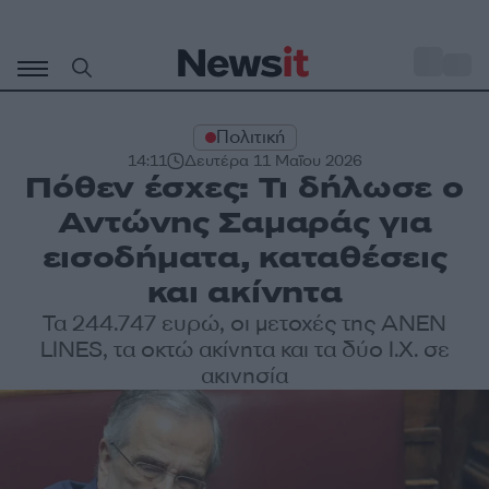
Μετάβαση
σε
o
34
περιεχόμενο
Πολιτική
14:11
Δευτέρα 11 Μαΐου 2026
Πόθεν έσχες: Τι δήλωσε ο
Αντώνης Σαμαράς για
εισοδήματα, καταθέσεις
και ακίνητα
Τα 244.747 ευρώ, οι μετοχές της ANEN
LINES, τα οκτώ ακίνητα και τα δύο Ι.Χ. σε
ακινησία