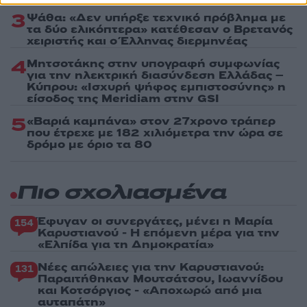
3
Ψάθα: «Δεν υπήρξε τεχνικό πρόβλημα με
τα δύο ελικόπτερα» κατέθεσαν ο Βρετανός
χειριστής και ο Έλληνας διερμηνέας
4
Μητσοτάκης στην υπογραφή συμφωνίας
για την ηλεκτρική διασύνδεση Ελλάδας –
Κύπρου: «Ισχυρή ψήφος εμπιστοσύνης» η
είσοδος της Meridiam στην GSI
5
«Βαριά καμπάνα» στον 27χρονο τράπερ
που έτρεχε με 182 χιλιόμετρα την ώρα σε
δρόμο με όριο τα 80
Πιο σχολιασμένα
Έφυγαν οι συνεργάτες, μένει η Μαρία
154
Καρυστιανού - Η επόμενη μέρα για την
«Ελπίδα για τη Δημοκρατία»
Νέες απώλειες για την Καρυστιανού:
131
Παραιτήθηκαν Μουτσάτσου, Ιωαννίδου
και Κοτσόργιος - «Αποχωρώ από μια
αυταπάτη»