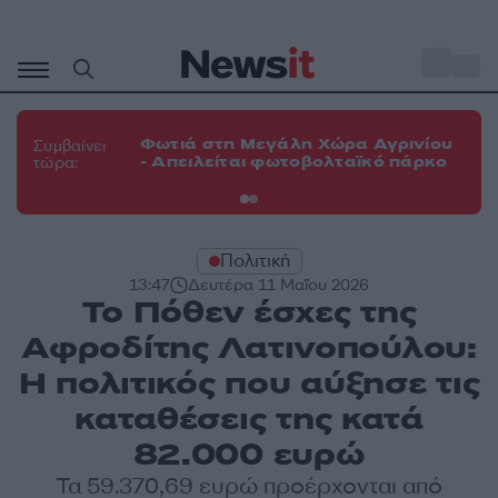
Μετάβαση
σε
o
33
περιεχόμενο
Φω
Φωτιά στη Μεγάλη Χώρα Αγρινίου
Συμβαίνει
πε
- Απειλείται φωτοβολταϊκό πάρκο
τώρα:
εν
Πολιτική
13:47
Δευτέρα 11 Μαΐου 2026
Το Πόθεν έσχες της
Αφροδίτης Λατινοπούλου:
Η πολιτικός που αύξησε τις
καταθέσεις της κατά
82.000 ευρώ
Τα 59.370,69 ευρώ προέρχονται από