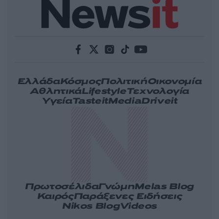
Ελλάδα
Κόσμος
Πολιτική
Οικονομία
Αθλητικά
Lifestyle
Τεχνολογία
Υγεία
Tasteit
Media
Driveit
Πρωτοσέλιδα
Γνώμη
Melas Blog
Καιρός
Παράξενες Ειδήσεις
Nikos Blog
Videos