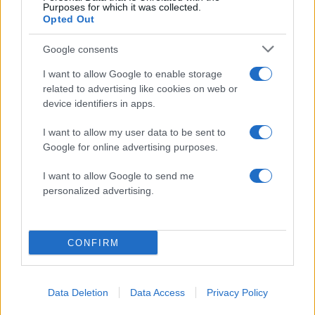
ΠΟΘΕΝ ΕΣΧΕΣ
Purposes for which it was collected.
Opted Out
Share:
Google consents
Ακολουθήστε το Νewsit.gr στο
Google News
και
I want to allow Google to enable storage
ενημερωθείτε πρώτοι για όλη την ειδησεογραφία και τα
related to advertising like cookies on web or
τελευταία νέα
της ημέρας
device identifiers in apps.
I want to allow my user data to be sent to
Google for online advertising purposes.
I want to allow Google to send me
Πιο δημοφιλή
personalized advertising.
1
Αυγερινός, Μουτσάτσου και ακόμη 20
πρώην στελέχη κατά Καρυστιανού: «Δεν
αποχωρήσαμε για καρέκλες», αιχμές για
CONFIRM
«συγκεντρωτικό μοντέλο»
2
Στη Βρετανία στελέχη του ελληνικού FBI
για να παραλάβουν την 46χρονη για την
Data Deletion
Data Access
Privacy Policy
τραγωδία της Μαρφίν - Η διαδικασία που
θα ακολουθηθεί