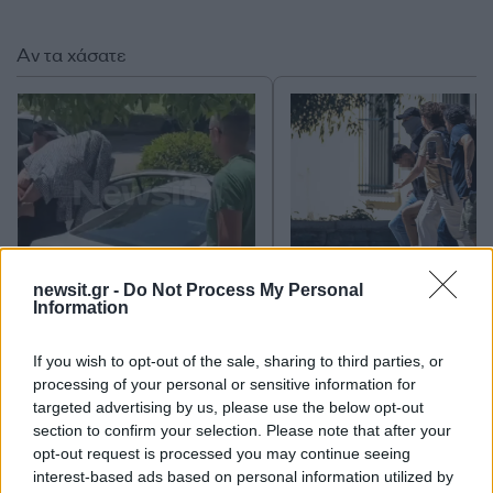
Αν τα χάσατε
newsit.gr -
Do Not Process My Personal
Μυστράς: Παθολογικά αίτια
Προφυλακίστηκε ο
Information
«δείχνει» η πρώτη
26χρονος Αφγανός για
ιατροδικαστική εκτίμηση
θάνατο της Βρετανίδα
για τον θάνατο του
Τήρησε το δικαίωμα τ
If you wish to opt-out of the sale, sharing to third parties, or
90χρονου, που έκρυψε ο
σιωπής
processing of your personal or sensitive information for
γιος του σε καταψύκτη
targeted advertising by us, please use the below opt-out
section to confirm your selection. Please note that after your
opt-out request is processed you may continue seeing
Σχόλια
interest-based ads based on personal information utilized by