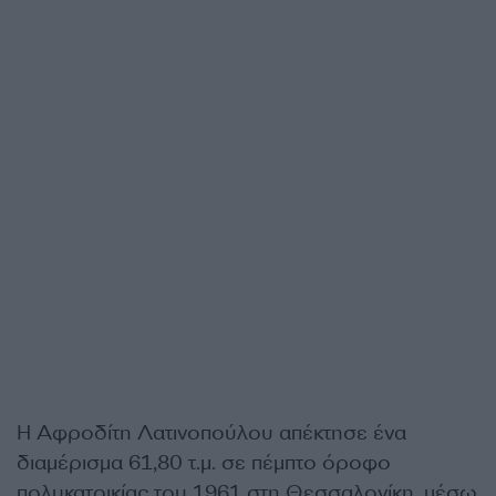
Η Αφροδίτη Λατινοπούλου απέκτησε ένα
διαμέρισμα 61,80 τ.μ. σε πέμπτο όροφο
πολυκατοικίας του 1961 στη Θεσσαλονίκη, μέσω