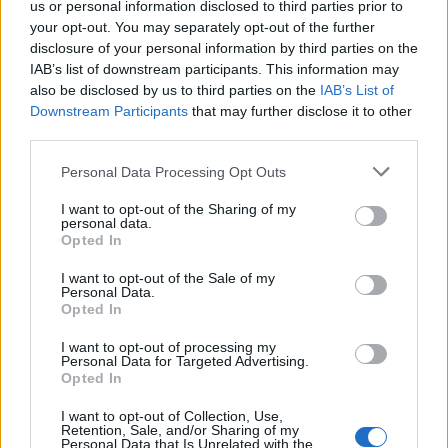
us or personal information disclosed to third parties prior to
your opt-out. You may separately opt-out of the further
disclosure of your personal information by third parties on the
IAB’s list of downstream participants. This information may
Σχολίασε εδώ
also be disclosed by us to third parties on the
IAB’s List of
Downstream Participants
that may further disclose it to other
third parties.
50 /50
Please note that this website/app uses one or more Google
Personal Data Processing Opt Outs
services and may gather and store information including but
not limited to your visit or usage behaviour. You may click to
I want to opt-out of the Sharing of my
personal data.
grant or deny consent to Google and its third-party tags to
Opted In
use your data for below specified purposes in below Google
2000 /2000
consent section.
I want to opt-out of the Sale of my
Personal Data.
Υποβολή σχολίου
Opted In
I want to opt-out of processing my
Όροι Χρήσης
. Το site προστατεύεται από reCAPTCHA, ισχύουν
Personal Data for Targeted Advertising.
Πολιτική Απορρήτου
&
Όροι Χρήσης
της Google.
Opted In
Πολιτική
I want to opt-out of Collection, Use,
ΑΦΡΟΔΙΤΗ ΛΑΤΙΝΟΠΟΥΛΟΥ
Retention, Sale, and/or Sharing of my
Personal Data that Is Unrelated with the