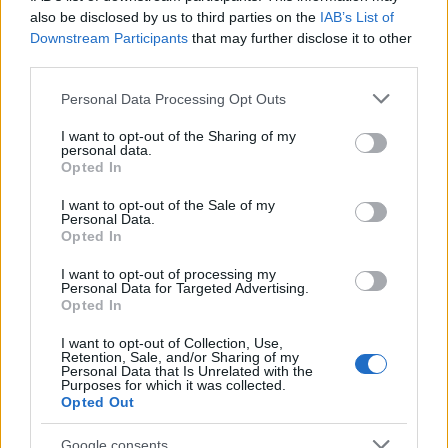
also be disclosed by us to third parties on the
IAB’s List of
Σχολίασε εδώ
Downstream Participants
that may further disclose it to other
third parties.
50 /50
Please note that this website/app uses one or more Google
Personal Data Processing Opt Outs
services and may gather and store information including but
not limited to your visit or usage behaviour. You may click to
I want to opt-out of the Sharing of my
personal data.
grant or deny consent to Google and its third-party tags to
Opted In
use your data for below specified purposes in below Google
consent section.
I want to opt-out of the Sale of my
2000 /2000
Personal Data.
Opted In
Υποβολή σχολίου
I want to opt-out of processing my
Personal Data for Targeted Advertising.
Όροι Χρήσης
. Το site προστατεύεται από reCAPTCHA, ισχύουν
Opted In
Πολιτική Απορρήτου
&
Όροι Χρήσης
της Google.
Πολιτική
I want to opt-out of Collection, Use,
Retention, Sale, and/or Sharing of my
ΟΔΥΣΣΕΑΣ ΚΩΝΣΤΑΝΤΙΝΟΠΟΥΛΟΣ
Personal Data that Is Unrelated with the
Purposes for which it was collected.
ΠΑΣΟΚ
Opted Out
Share:
Google consents