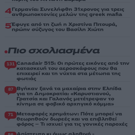
4
Γερμανία: Συνελήφθη 31χρονος για τρεις
ανθρωποκτονίες μελών της greek mafia
5
Έφυγε από τη ζωή η Χριστίνα Πιτουρά,
πρώην σύζυγος του Βασίλη Χιώτη
Πιο σχολιασμένα
Canadair 515: Οι πρώτες εικόνες από την
131
κατασκευή του αεροσκάφους που θα
επιχειρεί και τη νύχτα στα μέτωπα της
φωτιάς
Βγήκαν ξανά τα μαχαίρια στην Ελπίδα
87
για τη Δημοκρατία: «Καρυστιανού,
Γρατσία και Γαλανός μετέτρεψαν το
κίνημα σε φοβικό αρχηγικό κόμμα»
Μεταφορές χρημάτων: Πότε μπορεί να
71
θεωρηθούν δωρεές και να επιβληθεί
φόρος – Τι ισχυεί για τις γονικές παροχές
Απίστευτο κι όμως αληθινό -
56