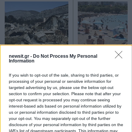
Ίση με 6 βόμβες Χιροσίμα η
«Ψήνονται» στα 40άρ
newsit.gr -
Do Not Process My Personal
ενέργεια που
δυτική και βόρεια Ελλά
Information
απελευθερώθηκε από τη
Ενισχυμένα μελτέμια έ
mega fire σε Αττική και
μποφόρ στο Αιγαίο μέ
If you wish to opt-out of the sale, sharing to third parties, or
Βοιωτία - Πώς κάηκε μέσα
Δεκαπενταύγουστ
σε 2 βράδια το 55% της
processing of your personal or sensitive information for
έκτασης
targeted advertising by us, please use the below opt-out
section to confirm your selection. Please note that after your
opt-out request is processed you may continue seeing
Σχόλια
interest-based ads based on personal information utilized by
us or personal information disclosed to third parties prior to
your opt-out. You may separately opt-out of the further
disclosure of your personal information by third parties on the
IAB’s list of downstream participants. This information may