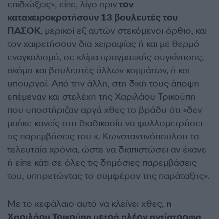
επιδιώξεις», είπε, λίγο πριν
τον
καταχειροκροτήσουν 13 βουλευτές του
ΠΑΣΟΚ
, μερικοί εξ αυτών στεκόμενοι όρθιο, και
τον χαιρετήσουν δια χειραψίας ή και με θερμό
εναγκαλισμό, σε κλίμα πραγματικής συγκίνησης,
ακόμα και βουλευτές άλλων κομμάτων, ή και
υπουργοί. Από την άλλη, στη δική τους άποψη
επέμεναν και στελέχη της Χαριλάου Τρικούπη
που υποστήριζαν αργά χθες το βράδυ ότι «δεν
μπήκε κανείς στη διαδικασία να φυλλομετρήσει
τις παρεμβάσεις του κ. Κωνσταντινόπουλου τα
τελευταία χρόνια, ώστε να διαπιστώσει αν έκανε
ή είπε κάτι σε όλες τις δημόσιες παρεμβάσεις
του, υπηρετώντας το συμφέρον της παράταξης».
Με το κεφάλαιο αυτό να κλείνει χθες,
η
Χαριλάου Τρικούπη μετρά πλέον αντίστροφα