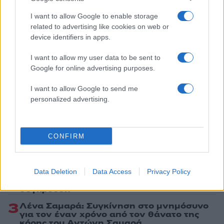
I want to allow Google to enable storage
Ακολουθήστε το Νewsit.gr στο
Google News
και
ενημερωθείτε πρώτοι για όλη την ειδησεογραφία και τα
related to advertising like cookies on web or
τελευταία νέα
της ημέρας
device identifiers in apps.
I want to allow my user data to be sent to
Google for online advertising purposes.
I want to allow Google to send me
Πιο δημοφιλή
personalized advertising.
1
Marfin: Η 46χρονη πήρε προθεσμία για να
απολογηθεί την Τρίτη – «Είναι αθώα,
CONFIRM
συμμετείχε στη διαδήλωση όπως και
100.000 άτομα»
2
Σέρρες: Βίντεο ντοκουμέντο από το
τροχαίο με νεκρούς μητέρα και γιο – Ο
Data Deletion
Data Access
Privacy Policy
οδηγός του φορτηγού κατέγραψε τη
σύγκρουση
3
Λένα Σαμαρά: Συγκίνηση στο μνημόσυνο
για τον έναν χρόνο από τον θάνατο της
κόρης του Αντώνη Σαμαρά