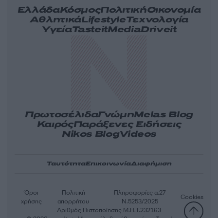
Ελλάδα
Κόσμος
Πολιτική
Οικονομία
Αθλητικά
Lifestyle
Τεχνολογία
Υγεία
Tasteit
Media
Driveit
Πρωτοσέλιδα
Γνώμη
Melas Blog
Καιρός
Παράξενες Ειδήσεις
Nikos Blog
Videos
Ταυτότητα
Επικοινωνία
Διαφήμιση
Όροι
Πολιτική
Πληροφορίες α.27
Cookies
χρήσης
απορρήτου
Ν.5253/2025
Αριθμός Πιστοποίησης Μ.Η.Τ.232163