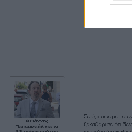
Σε ό,τι αφορά το 
Ο Γιάννης
ξεκαθάρισε ότι δεν
Παπαμιχαήλ για τα
22 χρόνια από τον