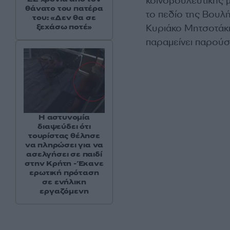
κοινοβουλευτικής 
θάνατο του πατέρα
το πεδίο της Βουλή
του: «Δεν θα σε
ξεχάσω ποτέ»
Κυριάκο Μητσοτάκη
παραμείνει παρούσ
Η αστυνομία
διαψεύδει ότι
τουρίστας θέλησε
να πληρώσει για να
ασελγήσει σε παιδί
στην Κρήτη - Έκανε
ερωτική πρόταση
σε ενήλικη
εργαζόμενη