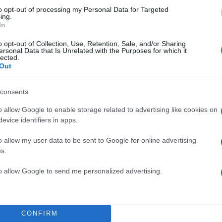
ίζοντας ότι η Ελλάδα βρίσκεται στις τελευταίες θέσ
to opt-out of processing my Personal Data for Targeted
ωσης ως προς το διαθέσιμο εισόδημα των πολιτών,
ing.
In
ιχεία της Eurostat. Αναφέρθηκε στο αυξημένο κόστ
ική κρίση, στη δυσκολία πρόσβασης των μικρομεσαί
o opt-out of Collection, Use, Retention, Sale, and/or Sharing
ersonal Data that Is Unrelated with the Purposes for which it
ρηματοδότηση, καθώς και στην όξυνση των ανισοτήτ
lected.
ων εργασιακών σχέσεων, ιδιαίτερα για τους νέους.
Out
consents
ΔΙΑΦΗΜΙΣΗ
o allow Google to enable storage related to advertising like cookies on
evice identifiers in apps.
o allow my user data to be sent to Google for online advertising
s.
to allow Google to send me personalized advertising.
CONFIRM