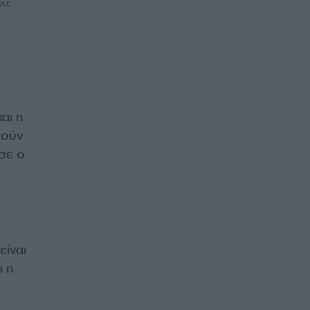
ου:
αι η
θούν
σε ο
είναι
ι η