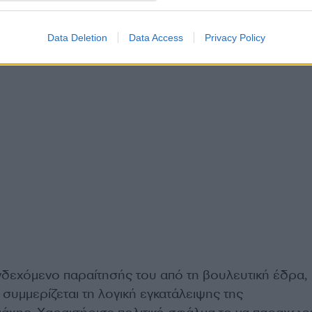
Data Deletion
Data Access
Privacy Policy
ενδεχόμενο παραίτησής του από τη βουλευτική έδρα,
 συμμερίζεται τη λογική εγκατάλειψης της