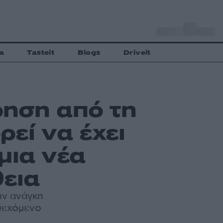
o
Αθήνα
34
C
a
Tasteit
Blogs
Driveit
ρηση από τη
ρεί να έχει
μια νέα
εια
ην ανάγκη
νδεχόμενο