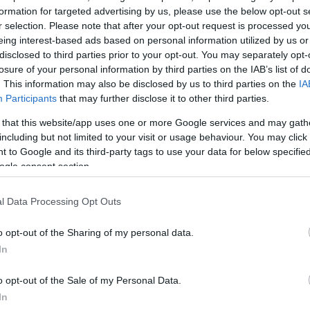
formation for targeted advertising by us, please use the below opt-out s
r selection. Please note that after your opt-out request is processed y
eing interest-based ads based on personal information utilized by us or
disclosed to third parties prior to your opt-out. You may separately opt-
 στάθηκε ιδιαίτερα στην κρίση εμπιστοσύνης προς τ
losure of your personal information by third parties on the IAB’s list of
η οποία, όπως είπε, αγγίζει με ακόμη μεγαλύτερη έντ
. This information may also be disclosed by us to third parties on the
IA
Participants
that may further disclose it to other third parties.
ευρύτερο προοδευτικό χώρο. Περιέγραψε ένα σκηνικ
ας, με συσσωρευμένη δυσπιστία απέναντι στους θε
 that this website/app uses one or more Google services and may gath
ολιτικής διάθεσης και απομάκρυνση των πολιτών, ιδί
including but not limited to your visit or usage behaviour. You may click 
 to Google and its third-party tags to use your data for below specifi
ogle consent section.
κρίσιμο ερώτημα δεν είναι ποιος θα καταλαμβάνει τη
l Data Processing Opt Outs
 δημοσκοπήσεις, αλλά αν μπορεί να υπάρξει πραγματ
κής αλλαγής και εφαρμογής ριζοσπαστικών πολιτικών
o opt-out of the Sharing of my personal data.
In
 καθημερινότητα των πολιτών.
o opt-out of the Sale of my Personal Data.
δίο, ο Αλέξης Χαρίτσης άσκησε σφοδρή κριτική στην
In