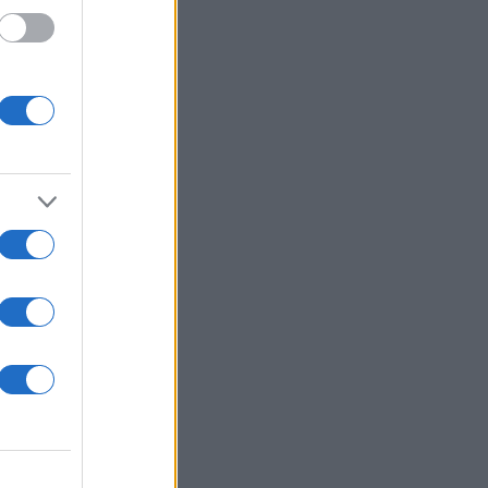
εις
ος
ων
ων και