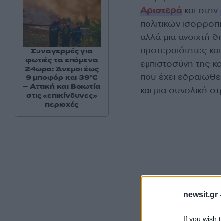
Αριστερά
και στην
πολιτικών ισορροπ
αλλά μια ανοιχτή δ
προτεραιότητες και
Συναγερμός για
φωτιές τα επόμενα
εμπιστοσύνη της κ
24ωρα: Άνεμοι έως
που έχει εδραιωθεί
9 μποφόρ και 39°C
– Αττική και Βοιωτία
και μια συνολική στ
στις «επικίνδυνες»
περιοχές
newsit.gr 
If you wish 