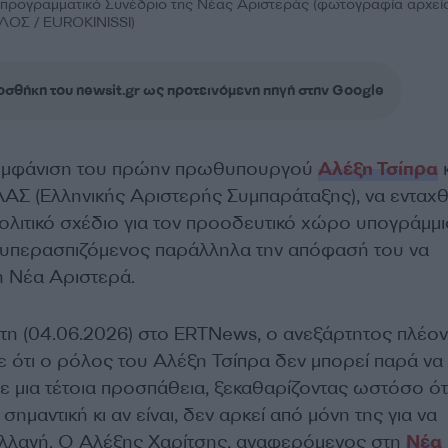
 προγραμματικό Συνέδριο της Νέας Αριστεράς (φωτογραφία αρχεί
Σ / EUROKINISSI)
σθήκη του newsit.gr ως προτεινόμενη πηγή στην Google
νεμφάνιση του πρώην πρωθυπουργού
Αλέξη Τσίπρα
κ
ΑΣ (Ελληνικής Αριστερής Συμπαράταξης), να ενταχ
ολιτικό σχέδιο για τον προοδευτικό χώρο υπογράμμι
 υπερασπιζόμενος παράλληλα την απόφασή του να
η Νέα Αριστερά.
τη (04.06.2026) στο ERTNews, ο ανεξάρτητος πλέον
 ότι ο ρόλος του Αλέξη Τσίπρα δεν μπορεί παρά να 
ε μια τέτοια προσπάθεια, ξεκαθαρίζοντας ωστόσο ότ
ημαντική κι αν είναι, δεν αρκεί από μόνη της για να
 αλλαγή. Ο Αλέξης Χαρίτσης, αναφερόμενος στη
Νέα