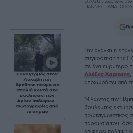
Ο Αλέξης Χαρίτσης στο
ΓΙΑΝΝΗΣ ΠΑΝΑΓΟΠΟΥΛΟ
Προ
Την ανάγκη η επα
συγκρότηση της ΕΛ
σε ένα ευρύτερο π
Αλέξης Χαρίτσης
,
Συναγερμός στον
Λυκαβηττό:
αποχωρήσει από τ
Βρέθηκε πτώμα σε
σπηλιά κοντά στο
εκκλησάκι των
Μιλώντας την Πέμπ
Αγίων Ισιδώρων -
Φωτογραφίες από
βουλευτής εκτίμησε
το σημείο
πρωταγωνιστικός σ
παρουσία του, όσο σ
επιφέρει πολιτική