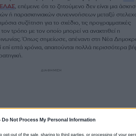
ΕΛΑΣ
, επέμεινε ότι το ζητούμενο δεν είναι μια άσκη
ιών ή παρασκηνιακών συνεννοήσεων μεταξύ στελεχ
ημόσια συζήτηση για το σχέδιο, τις προγραμματικές
 τον τρόπο με τον οποίο μπορεί να ανακτηθεί η
οινωνίας. Όπως σημείωσε, απέναντι στη Νέα Δημοκρ
 επί επτά χρόνια, απαιτούνται πολλά περισσότερα βή
ρατηγική.
ΔΙΑΦΗΜΙΣΗ
-
Do Not Process My Personal Information
to opt-out of the sale, sharing to third parties, or processing of your per