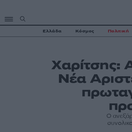
Μετάβαση
σε
περιεχόμενο
Ελλάδα
Κόσμος
Πολιτική
Χαρίτσης: 
Νέα Αριστε
πρωταγ
πρ
Ο ανεξάρ
συνολικο