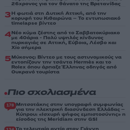
26χρονος για τον θάνατο της Βρετανίδας
3
Η φωτιά στη Δυτική Αττική, από την
κορυφή του Κιθαιρώνα – Το εντυπωσιακό
timelapse βίντεο
4
Νέο κύμα ζέστης από το Σαββατοκύριακο
με 40άρια - Πολύ υψηλός κίνδυνος
πυρκαγιάς σε Αττική, Εύβοια, Λέσβο και
Χίο σήμερα
5
Μύκονος: Βίντεο με τους αστυνομικούς να
εντοπίζουν την τσάντα Hermès και το
Rolex όπου άρπαξε Έλληνας οδηγός από
Ουκρανό τουρίστα
Πιο σχολιασμένα
Μητσοτάκης στην υπογραφή συμφωνίας
178
για την ηλεκτρική διασύνδεση Ελλάδας –
Κύπρου: «Ισχυρή ψήφος εμπιστοσύνης» η
είσοδος της Meridiam στην GSI
Το τελευταίο αντίο στον Γιάννη
134