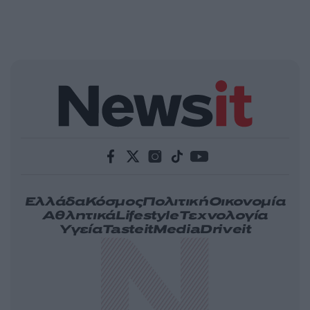
Ελλάδα
Κόσμος
Πολιτική
Οικονομία
Αθλητικά
Lifestyle
Τεχνολογία
Υγεία
Tasteit
Media
Driveit