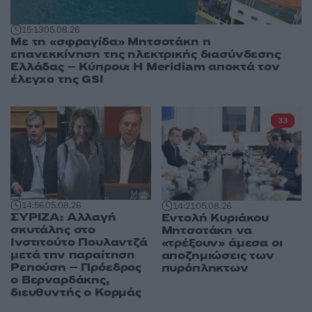
15:13
05.08.26
Με τη «σφραγίδα» Μητσοτάκη η
επανεκκίνηση της ηλεκτρικής διασύνδεσης
Ελλάδας – Κύπρου: Η Meridiam αποκτά τον
έλεγχο της GSI
33
14:56
05.08.26
14:21
05.08.26
ΣΥΡΙΖΑ: Αλλαγή
Εντολή Κυριάκου
σκυτάλης στο
Μητσοτάκη να
Ινστιτούτο Πουλαντζά
«τρέξουν» άμεσα οι
μετά την παραίτηση
αποζημιώσεις των
Ρεπούση – Πρόεδρος
πυρόπληκτων
ο Βερναρδάκης,
διευθυντής ο Κορμάς