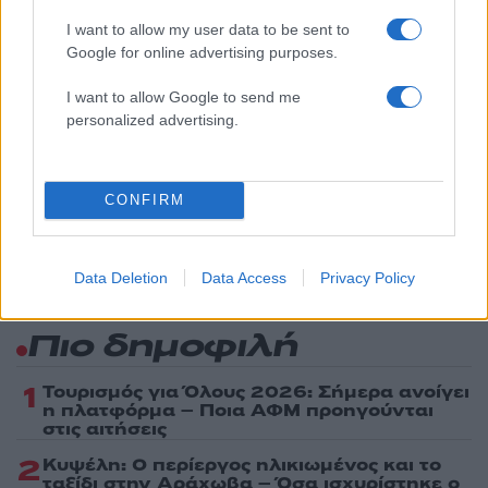
Πολιτική Απορρήτου
&
Όροι Χρήσης
της Google.
I want to allow my user data to be sent to
Πολιτική
Google for online advertising purposes.
ΕΞΕΤΑΣΤΙΚΗ ΕΠΙΤΡΟΠΗ
ΥΠΟΚΛΟΠΕΣ
I want to allow Google to send me
Share:
personalized advertising.
Ακολουθήστε το Νewsit.gr στο
Google News
και
ενημερωθείτε πρώτοι για όλη την ειδησεογραφία και τα
CONFIRM
τελευταία νέα
της ημέρας
Data Deletion
Data Access
Privacy Policy
Πιο δημοφιλή
1
Τουρισμός για Όλους 2026: Σήμερα ανοίγει
η πλατφόρμα – Ποια ΑΦΜ προηγούνται
στις αιτήσεις
2
Κυψέλη: Ο περίεργος ηλικιωμένος και το
ταξίδι στην Αράχωβα – Όσα ισχυρίστηκε ο