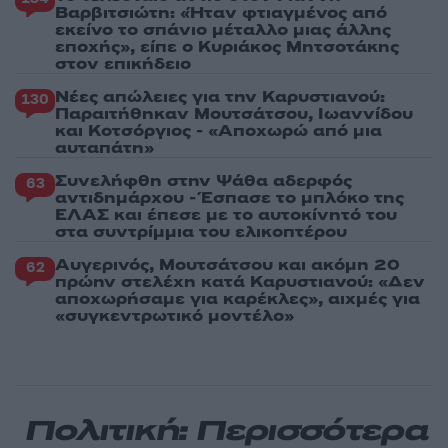
Βαρβιτσιώτη: «Ήταν φτιαγμένος από
εκείνο το σπάνιο μέταλλο μιας άλλης
εποχής», είπε ο Κυριάκος Μητσοτάκης
στον επικήδειο
Νέες απώλειες για την Καρυστιανού:
130
Παραιτήθηκαν Μουτσάτσου, Ιωαννίδου
και Κοτσόργιος - «Αποχωρώ από μια
αυταπάτη»
Συνελήφθη στην Ψάθα αδερφός
63
αντιδημάρχου - Έσπασε το μπλόκο της
ΕΛΑΣ και έπεσε με το αυτοκίνητό του
στα συντρίμμια του ελικοπτέρου
Αυγερινός, Μουτσάτσου και ακόμη 20
62
πρώην στελέχη κατά Καρυστιανού: «Δεν
αποχωρήσαμε για καρέκλες», αιχμές για
«συγκεντρωτικό μοντέλο»
Πολιτική: Περισσότερα