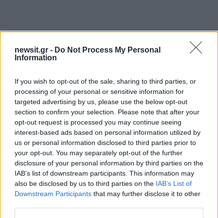
newsit.gr -
Do Not Process My Personal
Information
Αν τα χάσατε
If you wish to opt-out of the sale, sharing to third parties, or
processing of your personal or sensitive information for
targeted advertising by us, please use the below opt-out
section to confirm your selection. Please note that after your
opt-out request is processed you may continue seeing
interest-based ads based on personal information utilized by
us or personal information disclosed to third parties prior to
your opt-out. You may separately opt-out of the further
disclosure of your personal information by third parties on the
IAB’s list of downstream participants. This information may
Από τη θεωρία στην πράξη:
Ψάθα: «Δεν υπήρξε τεχ
also be disclosed by us to third parties on the
IAB’s List of
Πώς το Novibet Backend
πρόβλημα με τα δύ
Downstream Participants
that may further disclose it to other
Academy εκπαιδεύει τη νέα
ελικόπτερα» κατέθεσα
γενιά engineers
Βρετανός χειριστής κα
third parties.
Έλληνας διερμηνέα