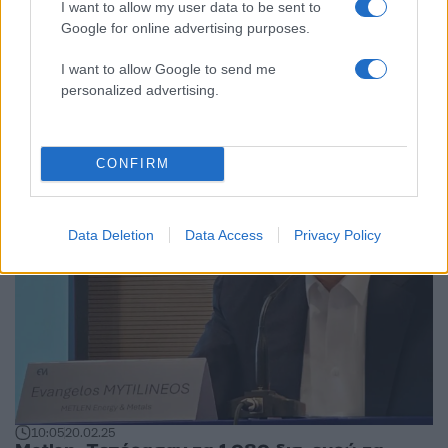
I want to allow my user data to be sent to
Google for online advertising purposes.
08:42
12.05.25
Τράπεζες: Κέρδη 1,242 δισ. ευρώ το α΄
I want to allow Google to send me
τρίμηνο, με έσοδα από τόκους 2,038 δισ. ευρώ
personalized advertising.
CONFIRM
Data Deletion
Data Access
Privacy Policy
10:05
20.02.25