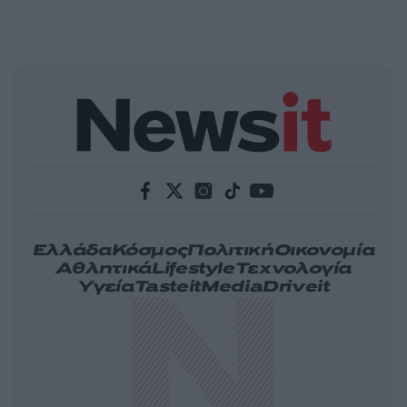
Ελλάδα
Κόσμος
Πολιτική
Οικονομία
Αθλητικά
Lifestyle
Τεχνολογία
Υγεία
Tasteit
Media
Driveit