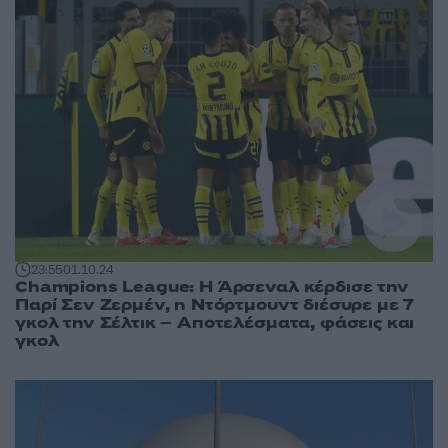
23:55
01.10.24
Champions League: Η Άρσεναλ κέρδισε την
Παρί Σεν Ζερμέν, η Ντόρτμουντ διέσυρε με 7
γκολ την Σέλτικ – Αποτελέσματα, φάσεις και
γκολ