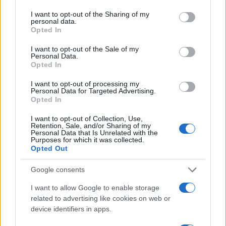
services and may gather and store information including but
not limited to your visit or usage behaviour. You may click to
I want to opt-out of the Sharing of my
personal data.
grant or deny consent to Google and its third-party tags to
Opted In
use your data for below specified purposes in below Google
consent section.
11:50
19.05.25
I want to opt-out of the Sale of my
Κοινωνικός Τουρισμός 2025: Πότε βγαίνουν
Personal Data.
τα αποτελέσματα και πώς καθορίζονται τα
Opted In
ποσά
I want to opt-out of processing my
Personal Data for Targeted Advertising.
Opted In
I want to opt-out of Collection, Use,
Retention, Sale, and/or Sharing of my
Personal Data that Is Unrelated with the
Purposes for which it was collected.
Opted Out
Google consents
I want to allow Google to enable storage
related to advertising like cookies on web or
device identifiers in apps.