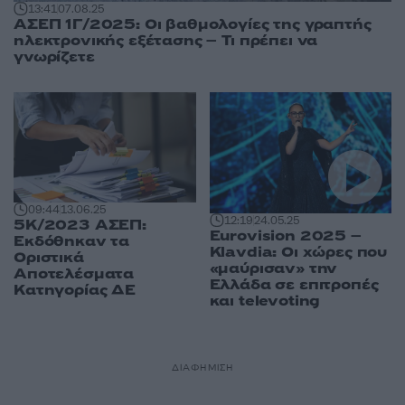
13:41
07.08.25
ΑΣΕΠ 1Γ/2025: Οι βαθμολογίες της γραπτής
ηλεκτρονικής εξέτασης – Τι πρέπει να
γνωρίζετε
09:44
13.06.25
12:19
24.05.25
5Κ/2023 ΑΣΕΠ:
Eurovision 2025 –
Εκδόθηκαν τα
Klavdia: Οι χώρες που
Οριστικά
«μαύρισαν» την
Αποτελέσματα
Ελλάδα σε επιτροπές
Κατηγορίας ΔΕ
και televoting
ΔΙΑΦΗΜΙΣΗ