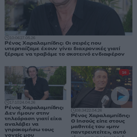
10:06
27.05.26
Ρένος Χαραλαμπίδης: Οι σειρές που
υπερπαίζαμε έχουν γίνει διαχρονικές γιατί
ξέραμε να τραβάμε το σκοτεινό ενδιαφέρον
16
17:10
24.04.26
Ρένος Χαραλαμπίδης:
08:34
22.04.26
Δεν ήμουν στην
Ρένος Χαραλαμπίδης:
τηλεόραση γιατί είχα
Ο Ιησούς είπε στους
αναλάβει να
μαθητές του «μην
γηροκομήσω τους
παντρευτείτε», αυτό
γονείς μου