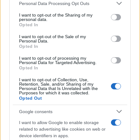
Please note that this website/app uses one or more Google
Personal Data Processing Opt Outs
services and may gather and store information including but
not limited to your visit or usage behaviour. You may click to
I want to opt-out of the Sharing of my
personal data.
grant or deny consent to Google and its third-party tags to
Opted In
use your data for below specified purposes in below Google
consent section.
I want to opt-out of the Sale of my
Personal Data.
Opted In
I want to opt-out of processing my
Personal Data for Targeted Advertising.
Opted In
18:01
21.04.26
Ρένος Χαραλαμπίδης, Βασίλης Μηλιώνης και
I want to opt-out of Collection, Use,
Senhit καλεσμένοι απόψε του Γρηγόρη
Retention, Sale, and/or Sharing of my
Personal Data that Is Unrelated with the
Αρναούτογλου στο «The 2Night Show»
Purposes for which it was collected.
Opted Out
Google consents
I want to allow Google to enable storage
related to advertising like cookies on web or
device identifiers in apps.