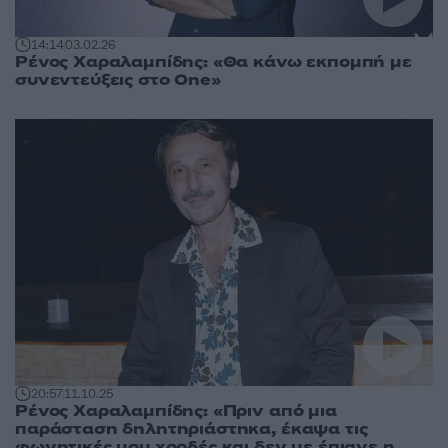
14:14
03.02.26
Ρένος Χαραλαμπίδης: «Θα κάνω εκπομπή με
συνεντεύξεις στο One»
20:57
11.10.25
Ρένος Χαραλαμπίδης: «Πριν από μια
παράσταση δηλητηριάστηκα, έκαψα τις
φωνητικές μου χορδές και δεν με έπιανε η