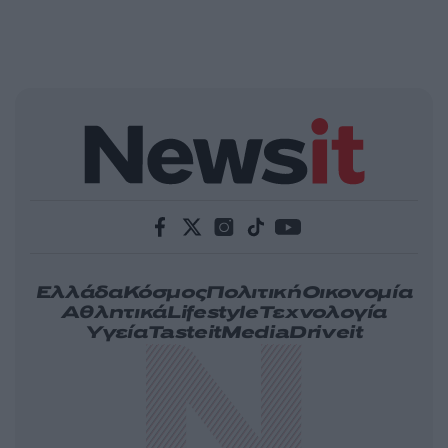
Ελλάδα
Κόσμος
Πολιτική
Οικονομία
Αθλητικά
Lifestyle
Τεχνολογία
Υγεία
Tasteit
Media
Driveit