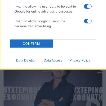
I want to allow my user data to be sent to
Google for online advertising purposes.
I want to allow Google to send me
personalized advertising.
20:38
18.03.26
Ρένος Χαραλαμπίδης: «Καλά κάνουν οι
ηθοποιοί συνάδελφοί μου που παρουσιάζουν
CONFIRM
εκπομπές»
Data Deletion
Data Access
Privacy Policy