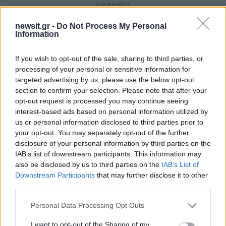
ΔΙΑΦΗΜΙΣΗ
newsit.gr -
Do Not Process My Personal
Information
If you wish to opt-out of the sale, sharing to third parties, or
processing of your personal or sensitive information for
targeted advertising by us, please use the below opt-out
section to confirm your selection. Please note that after your
opt-out request is processed you may continue seeing
interest-based ads based on personal information utilized by
us or personal information disclosed to third parties prior to
your opt-out. You may separately opt-out of the further
disclosure of your personal information by third parties on the
IAB’s list of downstream participants. This information may
also be disclosed by us to third parties on the
IAB’s List of
Downstream Participants
that may further disclose it to other
third parties.
Please note that this website/app uses one or more Google
Personal Data Processing Opt Outs
services and may gather and store information including but
not limited to your visit or usage behaviour. You may click to
I want to opt-out of the Sharing of my