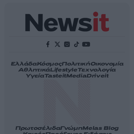
Ελλάδα
Κόσμος
Πολιτική
Οικονομία
Αθλητικά
Lifestyle
Τεχνολογία
Υγεία
Tasteit
Media
Driveit
Πρωτοσέλιδα
Γνώμη
Melas Blog