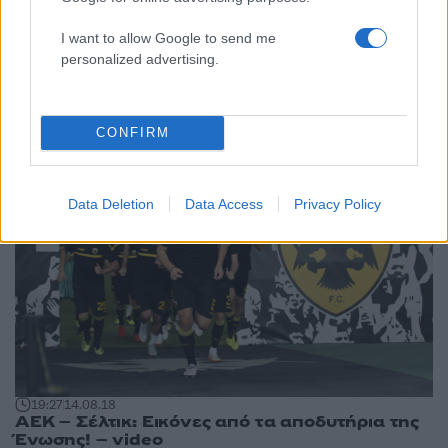
I want to allow Google to send me
22:19
14.08.18
personalized advertising.
Champions League, Σπαρτάκ – ΠΑΟΚ 0-0
ΤΕΛΙΚΟ: Σπουδαία πρόκριση στη Μόσχα!
CONFIRM
Data Deletion
Data Access
Privacy Policy
19:27
14.08.18
ΑΕΚ – Σέλτικ: Εικόνες από τα αποδυτήρια της
Ένωσης! – video