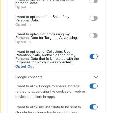
personal data.
grant or deny consent to Google and its third-party tags to
Opted In
use your data for below specified purposes in below Google
consent section.
I want to opt-out of the Sale of my
Personal Data.
Opted In
22:35
14.08.18
I want to opt-out of processing my
Champions League, AEK – Σέλτικ 2-1 ΤΕΛΙΚΟ:
Personal Data for Targeted Advertising.
Ένωση… αστεριών στο ΟΑΚΑ!
Opted In
I want to opt-out of Collection, Use,
Retention, Sale, and/or Sharing of my
Personal Data that Is Unrelated with the
Purposes for which it was collected.
Opted Out
Google consents
I want to allow Google to enable storage
related to advertising like cookies on web or
device identifiers in apps.
I want to allow my user data to be sent to
Google for online advertising purposes.