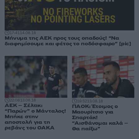
17:41
14.08.18
Μήνυμα της ΑΕΚ προς τους οπαδούς! “Να
διαφημίσουμε και φέτος το ποδόσφαιρο” [pic]
22:08
13.08.18
19:52
13.08.18
ΑΕΚ – Σέλτικ:
ΠΑΟΚ: Έτοιμος ο
“Παρών” ο Μάνταλος!
Μαουρίτσιο για
Μπήκε στην
Σπαρτάκ!
αποστολή για τη
“Αισθάνομαι καλά –
ρεβάνς του ΟΑΚΑ
Θα παίξω”