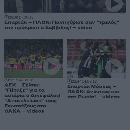
23:38
14.08.18
Σπαρτάκ – ΠΑΟΚ: Πανηγύρισε σαν “τρελός”
την πρόκριση ο Σαββίδης! – video
23:15
14.08.18
22:44
14.08.18
ΑΕΚ – Σέλτικ:
Σπαρτάκ Μόσχας –
“Πέταξε” για τα
ΠΑΟΚ: Ανίκητος και
αστέρια ο Δικέφαλος!
στη Ρωσία! – videos
“Αποτελείωσε” τους
Σκωτσέζους στο
ΟΑΚΑ – videos