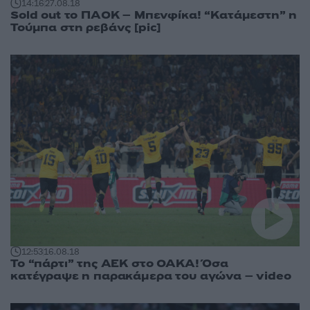
14:16
27.08.18
Sold out το ΠΑΟΚ – Μπενφίκα! “Κατάμεστη” η
Τούμπα στη ρεβάνς [pic]
12:53
16.08.18
Το “πάρτι” της ΑΕΚ στο ΟΑΚΑ! Όσα
κατέγραψε η παρακάμερα του αγώνα – video