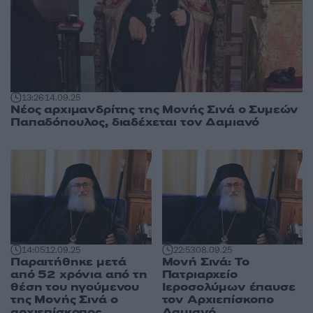
13:26
14.09.25
Νέος αρχιμανδρίτης της Μονής Σινά ο Συμεών
Παπαδόπουλος, διαδέχεται τον Δαμιανό
14:05
12.09.25
22:53
08.09.25
Παραιτήθηκε μετά
Μονή Σινά: Το
από 52 χρόνια από τη
Πατριαρχείο
θέση του ηγούμενου
Ιεροσολύμων έπαυσε
της Μονής Σινά ο
τον Αρχιεπίσκοπο
αρχιεπίσκοπος
Δαμιανό