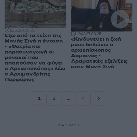
11:51
28.08.25
12:43
27.08.25
Έξω από τα τείχη της
«Κινδυνεύει η ζωή
Μονής Σινά η ένταση
μου» δηλώνει ο
- «Φατρία και
αρχιεπίσκοπος
παρασυναγωγή οι
Δαμιανός -
μοναχοί που
Δραματικές εξελίξεις
απαιτούσαν να φύγει
στην Μονή Σινά
ο Αρχιεπισκόπος» λέει
ο Αρχιμανδρίτης
Πορφύριος
1
2
…
4
Σελίδα
Σελίδα
Σελίδα
ΔΙΑΦΗΜΙΣΗ