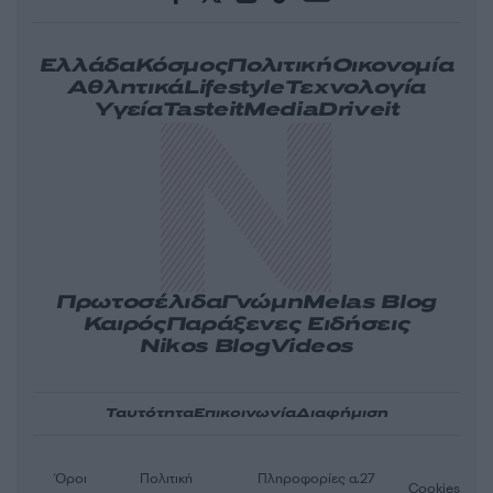
Ελλάδα
Κόσμος
Πολιτική
Οικονομία
Αθλητικά
Lifestyle
Τεχνολογία
Υγεία
Tasteit
Media
Driveit
Πρωτοσέλιδα
Γνώμη
Melas Blog
Καιρός
Παράξενες Ειδήσεις
Nikos Blog
Videos
Ταυτότητα
Επικοινωνία
Διαφήμιση
Όροι
Πολιτική
Πληροφορίες α.27
Cookies