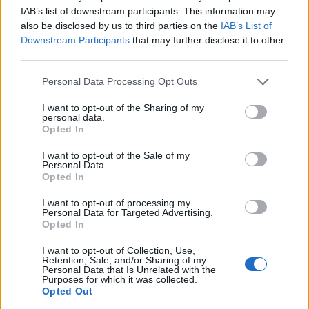
IAB’s list of downstream participants. This information may
also be disclosed by us to third parties on the
IAB’s List of
Downstream Participants
that may further disclose it to other
third parties.
Please note that this website/app uses one or more Google
Personal Data Processing Opt Outs
services and may gather and store information including but
not limited to your visit or usage behaviour. You may click to
I want to opt-out of the Sharing of my
personal data.
grant or deny consent to Google and its third-party tags to
Opted In
use your data for below specified purposes in below Google
consent section.
I want to opt-out of the Sale of my
00:15
07.09.25
Personal Data.
Μονή Σινά: Το Πατριαρχείο Ιεροσολύμων
Opted In
αμφισβητεί την επιστολή αποχώρησης
Δαμιανού – «Διχαστικοί ισχυρισμοί για τη
I want to opt-out of processing my
Ρωμιοσύνη»
Personal Data for Targeted Advertising.
Opted In
I want to opt-out of Collection, Use,
Retention, Sale, and/or Sharing of my
Personal Data that Is Unrelated with the
Purposes for which it was collected.
Opted Out