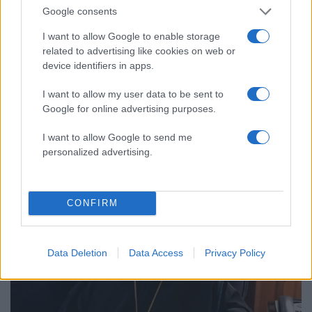
Google consents
I want to allow Google to enable storage
related to advertising like cookies on web or
device identifiers in apps.
10:04
06.09.25
I want to allow my user data to be sent to
Επέστρεψε στην Αθήνα ο Αρχιεπίσκοπος της
Google for online advertising purposes.
Μονής Σινά Δαμιανός
I want to allow Google to send me
personalized advertising.
CONFIRM
Data Deletion
Data Access
Privacy Policy