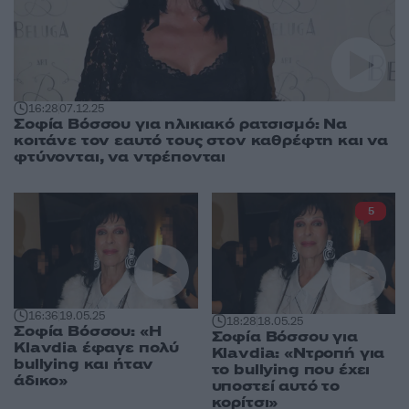
16:28
07.12.25
Σοφία Βόσσου για ηλικιακό ρατσισμό: Να
κοιτάνε τον εαυτό τους στον καθρέφτη και να
φτύνονται, να ντρέπονται
5
16:36
19.05.25
18:28
18.05.25
Σοφία Βόσσου: «Η
Σοφία Βόσσου για
Klavdia έφαγε πολύ
Klavdia: «Ντροπή για
bullying και ήταν
το bullying που έχει
άδικο»
υποστεί αυτό το
κορίτσι»