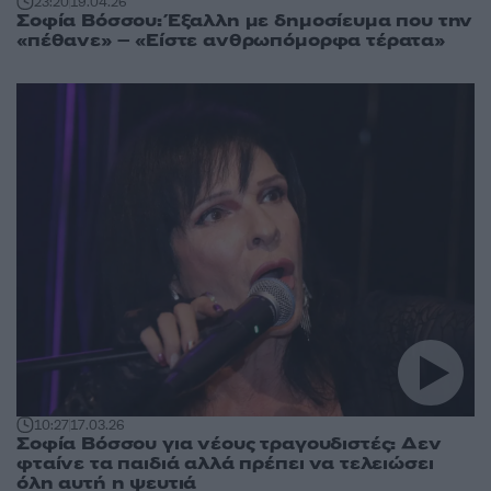
23:20
19.04.26
Σοφία Βόσσου: Έξαλλη με δημοσίευμα που την
«πέθανε» – «Είστε ανθρωπόμορφα τέρατα»
10:27
17.03.26
Σοφία Βόσσου για νέους τραγουδιστές: Δεν
φταίνε τα παιδιά αλλά πρέπει να τελειώσει
όλη αυτή η ψευτιά