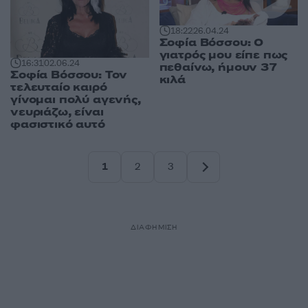
18:22
26.04.24
Σοφία Βόσσου: Ο
γιατρός μου είπε πως
16:31
02.06.24
πεθαίνω, ήμουν 37
Σοφία Βόσσου: Τον
κιλά
τελευταίο καιρό
γίνομαι πολύ αγενής,
νευριάζω, είναι
φασιστικό αυτό
1
2
3
Σελίδα
Σελίδα
Σελίδα
ΔΙΑΦΗΜΙΣΗ