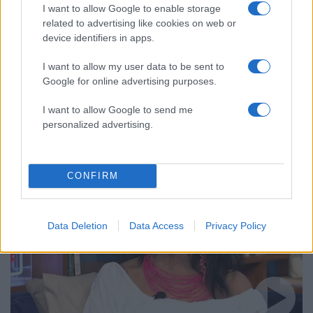
I want to allow Google to enable storage
related to advertising like cookies on web or
device identifiers in apps.
I want to allow my user data to be sent to
Google for online advertising purposes.
10:30
27.11.24
I want to allow Google to send me
Πωλίνα: «Η Σοφία Βόσσου έβαλε τη στολή και
personalized advertising.
ήρθε μέσα στο χειρουργείο που έκανα»
CONFIRM
Data Deletion
Data Access
Privacy Policy