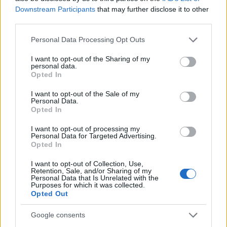
Downstream Participants
that may further disclose it to other
third parties.
Please note that this website/app uses one or more Google
Personal Data Processing Opt Outs
services and may gather and store information including but
not limited to your visit or usage behaviour. You may click to
I want to opt-out of the Sharing of my
personal data.
grant or deny consent to Google and its third-party tags to
Opted In
use your data for below specified purposes in below Google
consent section.
I want to opt-out of the Sale of my
Personal Data.
18:57
21.02.25
Opted In
Η Ερασμία Μάνου για τον Βασίλη Δημάκη:
Δεν υπάρχει καμία πιθανότητα να
I want to opt-out of processing my
αυτοκτόνησε
Personal Data for Targeted Advertising.
Opted In
I want to opt-out of Collection, Use,
Retention, Sale, and/or Sharing of my
Personal Data that Is Unrelated with the
Purposes for which it was collected.
Opted Out
Google consents