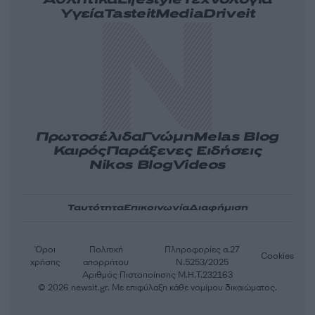
Αθλητικά
Lifestyle
Τεχνολογία
Υγεία
Tasteit
Media
Driveit
Πρωτοσέλιδα
Γνώμη
Melas Blog
Καιρός
Παράξενες Ειδήσεις
Nikos Blog
Videos
Ταυτότητα
Επικοινωνία
Διαφήμιση
Όροι
Πολιτική
Πληροφορίες α.27
Cookies
χρήσης
απορρήτου
Ν.5253/2025
Αριθμός Πιστοποίησης Μ.Η.Τ.232163
© 2026 newsit.gr. Με επιφύλαξη κάθε νομίμου δικαιώματος.