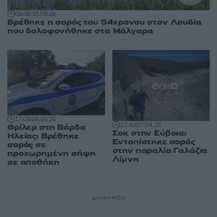
09:56
15.05.26
Βρέθηκε η σορός του 54χρονου στον Λουδία
που δολοφονήθηκε στα Μάλγαρα
17:08
05.05.26
17:43
07.04.26
Θρίλερ στη Βάρδα
Σοκ στην Εύβοια:
Ηλείας: Βρέθηκε
Εντοπίστηκε σορός
σορός σε
στην παραλία Γαλάζια
προχωρημένη σήψη
Λίμνη
σε αποθήκη
ΔΙΑΦΗΜΙΣΗ