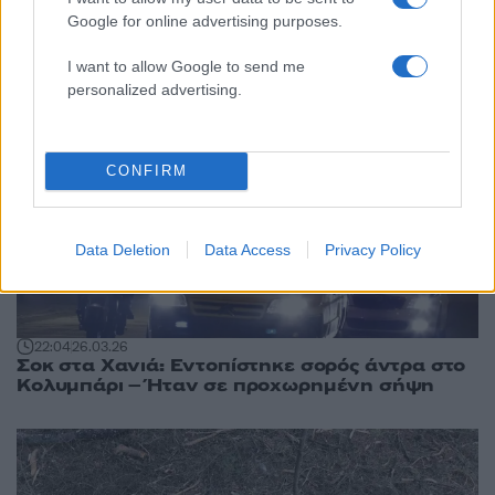
59χρονη στον Εύοσμο - Λείπουν αντικείμενα
Google for online advertising purposes.
από το σπίτι της
I want to allow Google to send me
personalized advertising.
CONFIRM
Data Deletion
Data Access
Privacy Policy
22:04
26.03.26
Σοκ στα Χανιά: Εντοπίστηκε σορός άντρα στο
Κολυμπάρι – Ήταν σε προχωρημένη σήψη