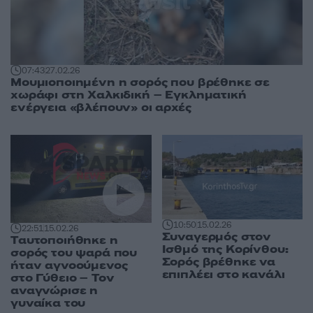
07:43
27.02.26
Μουμιοποιημένη η σορός που βρέθηκε σε
χωράφι στη Χαλκιδική – Εγκληματική
ενέργεια «βλέπουν» οι αρχές
10:50
15.02.26
22:51
15.02.26
Συναγερμός στον
Tαυτοποιήθηκε η
Ισθμό της Κορίνθου:
σορός του ψαρά που
Σορός βρέθηκε να
ήταν αγνοούμενος
επιπλέει στο κανάλι
στο Γύθειο – Τον
αναγνώρισε η
γυναίκα του