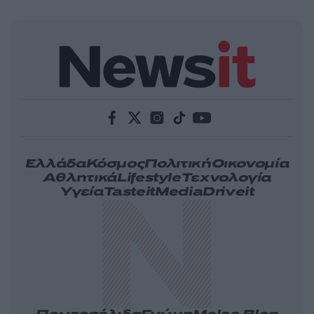
Ελλάδα
Κόσμος
Πολιτική
Οικονομία
Αθλητικά
Lifestyle
Τεχνολογία
Υγεία
Tasteit
Media
Driveit