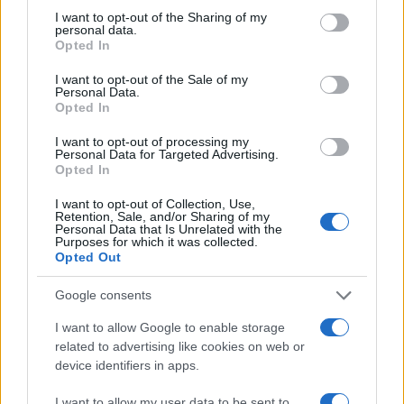
not limited to your visit or usage behaviour. You may click to
I want to opt-out of the Sharing of my
personal data.
grant or deny consent to Google and its third-party tags to
Opted In
use your data for below specified purposes in below Google
consent section.
I want to opt-out of the Sale of my
19:04
02.04.26
Personal Data.
Ζεφύρι: Ένας 38χρονος βρέθηκε νεκρός
Opted In
κοντά στο ρέμα της Εσχατιάς
I want to opt-out of processing my
Personal Data for Targeted Advertising.
Opted In
I want to opt-out of Collection, Use,
Retention, Sale, and/or Sharing of my
Personal Data that Is Unrelated with the
Purposes for which it was collected.
Opted Out
Google consents
I want to allow Google to enable storage
related to advertising like cookies on web or
device identifiers in apps.
09:43
31.03.26
Ασφυκτικό θάνατο «βλέπουν» οι αρχές για την
I want to allow my user data to be sent to