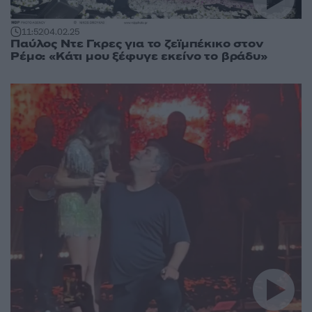
11:52
04.02.25
Παύλος Ντε Γκρες για το ζεϊμπέκικο στον
Ρέμο: «Κάτι μου ξέφυγε εκείνο το βράδυ»