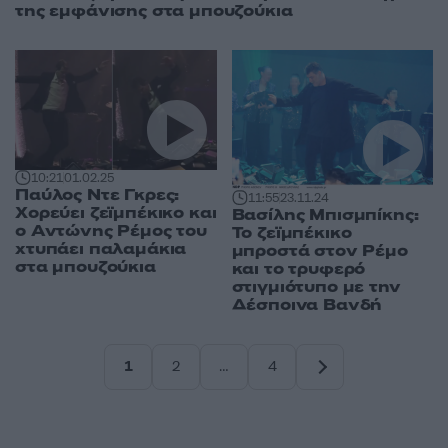
της εμφάνισης στα μπουζούκια
10:21
01.02.25
Παύλος Ντε Γκρες:
11:55
23.11.24
Χορεύει ζεϊμπέκικο και
Βασίλης Μπισμπίκης:
ο Αντώνης Ρέμος του
Το ζεϊμπέκικο
χτυπάει παλαμάκια
μπροστά στον Ρέμο
στα μπουζούκια
και το τρυφερό
στιγμιότυπο με την
Δέσποινα Βανδή
1
2
…
4
Σελίδα
Σελίδα
Σελίδα