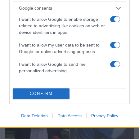
Google consents
I want to allow Google to enable storage
related to advertising like cookies on web or
device identifiers in apps.
I want to allow my user data to be sent to
Google for online advertising purposes.
I want to allow Google to send me
12:53
25.03.25
Θανάσης Κατερινόπουλος για το ζεϊμπέκικο
personalized advertising.
που έγινε viral: «Το πρώτο που χόρεψα μετά
την απώλεια του γιου μου»
CONFIRM
Data Deletion
Data Access
Privacy Policy