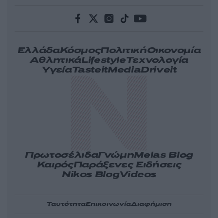
Ελλάδα
Κόσμος
Πολιτική
Οικονομία
Αθλητικά
Lifestyle
Τεχνολογία
Υγεία
Tasteit
Media
Driveit
Πρωτοσέλιδα
Γνώμη
Melas Blog
Καιρός
Παράξενες Ειδήσεις
Nikos Blog
Videos
Ταυτότητα
Επικοινωνία
Διαφήμιση