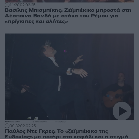
11:26
02.02.25
Βασίλης Μπισμπίκης: Ζεϊμπέκικο μπροστά στη
Δέσποινα Βανδή με ατάκα του Ρέμου για
«πρίγκιπες και αλήτες»
09:32
02.02.25
Παύλος Ντε Γκρες: Το «ζεϊμπέκικο της
Ευδοκίας» με ποτήρι στο κεφάλι και η στιγμή