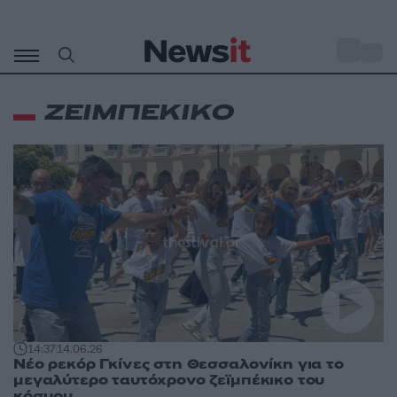
Μετάβαση
σε
o
29
περιεχόμενο
ΖΕΙΜΠΕΚΙΚΟ
14:37
14.06.26
Νέο ρεκόρ Γκίνες στη Θεσσαλονίκη για το
μεγαλύτερο ταυτόχρονο ζεϊμπέκικο του
κόσμου