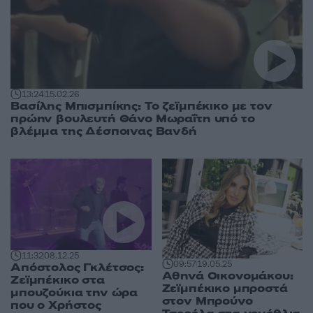
13:24
15.02.26
Βασίλης Μπισμπίκης: Το ζεϊμπέκικο με τον
πρώην βουλευτή Θάνο Μωραΐτη υπό το
βλέμμα της Δέσποινας Βανδή
11:32
08.12.25
09:57
19.05.25
Απόστολος Γκλέτσος:
Αθηνά Οικονομάκου:
Ζεϊμπέκικο στα
Zεϊμπέκικο μπροστά
μπουζούκια την ώρα
στον Μπρούνο
που ο Χρήστος