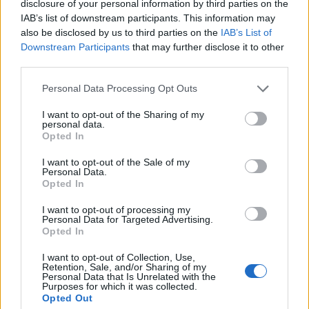
disclosure of your personal information by third parties on the
IAB’s list of downstream participants. This information may
also be disclosed by us to third parties on the
IAB’s List of
Downstream Participants
that may further disclose it to other
third parties.
Please note that this website/app uses one or more Google
Personal Data Processing Opt Outs
services and may gather and store information including but
not limited to your visit or usage behaviour. You may click to
I want to opt-out of the Sharing of my
personal data.
grant or deny consent to Google and its third-party tags to
Opted In
use your data for below specified purposes in below Google
consent section.
I want to opt-out of the Sale of my
Personal Data.
Opted In
10:19
12.05.25
Τάσος Ξιαρχό: Βίντεο με το ζεϊμπέκικο που
I want to opt-out of processing my
χόρεψε μπροστά στον Κωνσταντίνο Αργυρό
Personal Data for Targeted Advertising.
και έγινε viral
Opted In
I want to opt-out of Collection, Use,
Retention, Sale, and/or Sharing of my
Personal Data that Is Unrelated with the
Purposes for which it was collected.
Opted Out