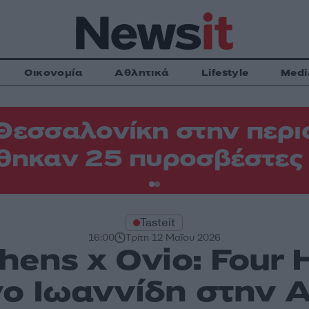
Οικονομία
Αθλητικά
Lifestyle
Medi
Θεσσαλονίκη στην περιο
θηκαν 25 πυροσβέστες
Tasteit
16:00
Τρίτη 12 Μαΐου 2026
hens x Ovio: Four
ο Ιωαννίδη στην A