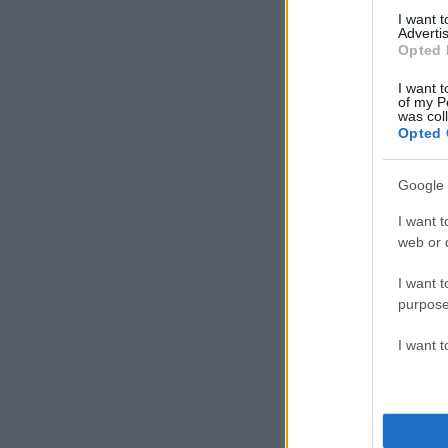
I want 
Advertis
Opted 
I want t
of my P
was col
Opted 
Δείτε αυτή τη
Google 
I want t
web or d
I want t
purpose
I want 