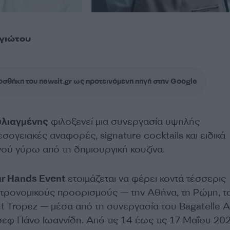
γιώτου
σθήκη του newsit.gr ως προτεινόμενη πηγή στην Google
υλιαγμένης
φιλοξενεί μια συνεργασία υψηλής
σογειακές αναφορές, signature cocktails και ειδικά
ύ γύρω από τη δημιουργική κουζίνα.
r Hands Event
ετοιμάζεται να φέρει κοντά τέσσερις
τρονομικούς προορισμούς — την Αθήνα, τη Ρώμη, τ
nt Tropez — μέσα από τη συνεργασία του Bagatelle 
 σεφ Πάνο Ιωαννίδη. Από τις 14 έως τις 17 Μαΐου 202