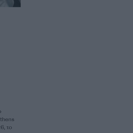
ο
Athens
6, το