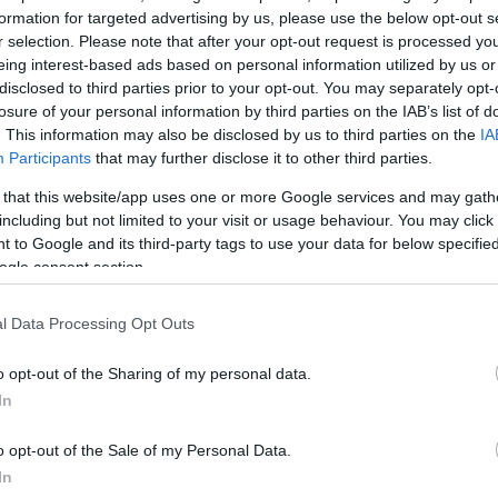
formation for targeted advertising by us, please use the below opt-out s
e παγκοσμίως, μεταφέροντας τη χαρακτηριστική
r selection. Please note that after your opt-out request is processed y
ότητα του brand. Στην αντίπερα όχθη, ο chef
Πάνος
eing interest-based ads based on personal information utilized by us or
μάδα του
Ovio
θα παρουσιάσουν signature πιάτα του
disclosed to third parties prior to your opt-out. You may separately opt-
losure of your personal information by third parties on the IAB’s list of
ά προσαρμοσμένα για τη συγκεκριμένη συνεργασία, μ
. This information may also be disclosed by us to third parties on the
IA
σσια ατμόσφαιρα της Βουλιαγμένης. Το cocktail σ
Participants
that may further disclose it to other third parties.
ώνει η ταλαντούχα bartender
Πόπη Σεβαστού
.
 that this website/app uses one or more Google services and may gath
including but not limited to your visit or usage behaviour. You may click 
 to Google and its third-party tags to use your data for below specifi
ogle consent section.
l Data Processing Opt Outs
o opt-out of the Sharing of my personal data.
In
o opt-out of the Sale of my Personal Data.
In