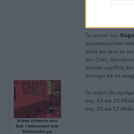
Η δημοσίευση
Το μενού του
Baga
χαρακτηριστικά πιά
αλλά και αρνί με μ
του Ovio, θα παρο
ταρτάρ γαρίδας Κο
τρούφα και τα spag
Το event θα πραγμα
στις 14 και 15 Μαΐο
στις 16 και 17 Μαΐο
Kissa Athens: νέο
bar restaurant στο
Κολωνάκι με