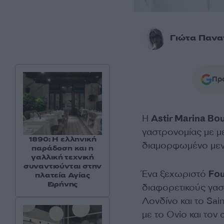
Γιώτα Πανα
Προ
H
Astir Marina Βο
γαστρονομίας με με
1890: Η ελληνική
διαμορφωμένο μενο
παράδοση και η
γαλλική τεχνική
συναντιούνται στην
Ένα ξεχωριστό
Fou
πλατεία Αγίας
Ειρήνης
διαφορετικούς γασ
Λονδίνο και το Sai
με το Ovio και τον