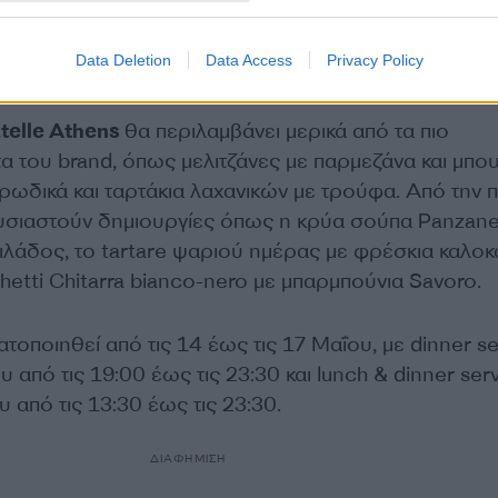
 κοινοποιήθηκε από το χρήστη BAGATELLE ATHENS (@bagatelle_athens)
Data Deletion
Data Access
Privacy Policy
telle Athens
θα περιλαμβάνει μερικά από τα πιο
τα του brand, όπως μελιτζάνες με παρμεζάνα και μπο
υρωδικά και ταρτάκια λαχανικών με τρούφα. Από την 
υσιαστούν δημιουργίες όπως η κρύα σούπα Panzanel
ιλάδος, το tartare ψαριού ημέρας με φρέσκια καλοκ
hetti Chitarra bianco-nero με μπαρμπούνια Savoro.
τοποιηθεί από τις 14 έως τις 17 Μαΐου, με dinner se
υ από τις 19:00 έως τις 23:30 και lunch & dinner ser
υ από τις 13:30 έως τις 23:30.
ΔΙΑΦΗΜΙΣΗ