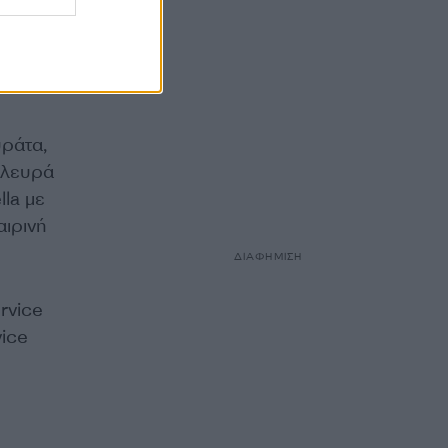
υράτα,
πλευρά
la με
αιρινή
ΔΙΑΦΗΜΙΣΗ
rvice
vice