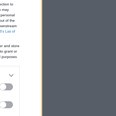
ection to
ou may
 personal
out of the
 downstream
B’s List of
er and store
to grant or
ed purposes