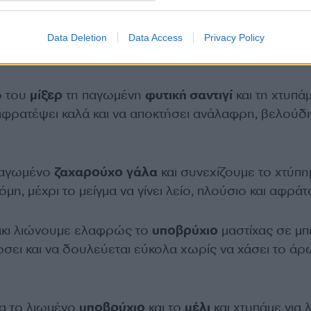
 σιρόπι βύσσινο
Data Deletion
Data Access
Privacy Policy
ο του
μίξερ
τη παγωμένη
φυτική σαντιγί
και τη χτυπά
 αφρατέψει καλά και να αποκτήσει ανάλαφρη, βελούδι
παγωμένο
ζαχαρούχο
γάλα
και συνεχίζουμε το χτύπη
μη, μέχρι το μείγμα να γίνει λείο, πλούσιο και αφράτ
άκι λιώνουμε ελαφρώς το
υποβρύχιο
μαστίχας σε μπ
ώσει και να δουλεύεται εύκολα χωρίς να χάσει το ά
μα το λιωμένο
υποβρύχιο
και το
μέλι
και χτυπάμε για 