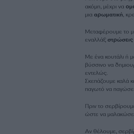
ακόμη, μέχρι να
ομ
μια
αρωματική
, κ
Μεταφέρουμε το με
εναλλάξ
στρώσεις
Με ένα κουτάλι ή 
βύσσινο να δημιο
εντελώς.
Σκεπάζουμε καλά κ
παγωτό να παγώσει
Πριν το σερβίρουμ
ώστε να μαλακώσε
Αν θέλουμε, σερβί