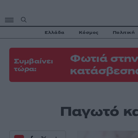
Μετάβαση
σε
περιεχόμενο
Ελλάδα
Κόσμος
Πολιτική
Φωτιά στην
Συμβαίνει
κατάσβεσης
τώρα:
Παγωτό κα