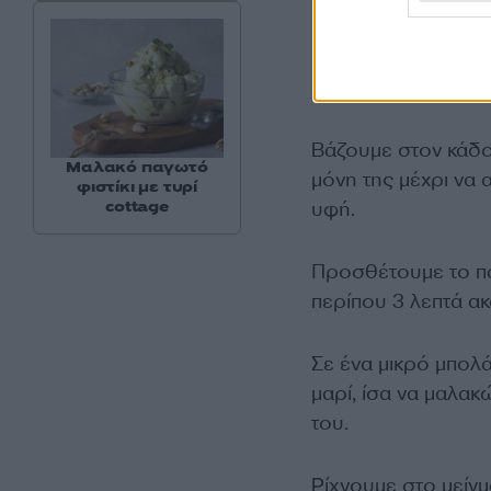
120–150 γρ.
Εκτέλεση:
Βάζουμε στον κάδ
Μαλακό παγωτό
μόνη της μέχρι να
φιστίκι με τυρί
cottage
υφή.
Προσθέτουμε το 
περίπου 3 λεπτά ακό
Σε ένα μικρό μπολ
μαρί, ίσα να μαλακ
του.
Ρίχνουμε στο μείγ