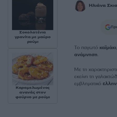
Ηλιάνα Σκι
Προ
Σοκολατένια
γρανίτα με μαύρο
ρούμι
Το παγωτό
καϊμάκι
ανάμνηση
.
Με τη χαρακτηριστ
εκείνη τη γαλακτώδ
εμβληματικό
ελλην
Καραμελωμένος
ανανάς στον
φούρνο με ρούμι