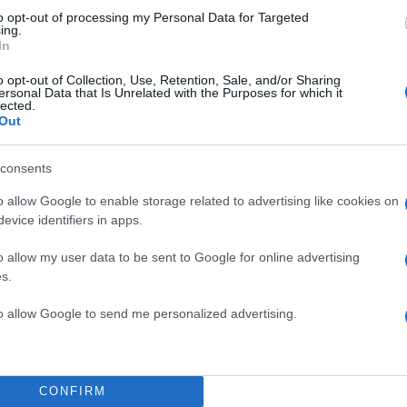
to opt-out of processing my Personal Data for Targeted
ing.
In
o opt-out of Collection, Use, Retention, Sale, and/or Sharing
ersonal Data that Is Unrelated with the Purposes for which it
lected.
Out
consents
o allow Google to enable storage related to advertising like cookies on
evice identifiers in apps.
κι με μαστίχα και σιρόπι βύσσινο
o allow my user data to be sent to Google for online advertising
s.
to allow Google to send me personalized advertising.
ή σαντιγί (τύπου Morfat), καλά παγωμένη
αρούχο γάλα, παγωμένο
CONFIRM
ύχιο μαστίχας