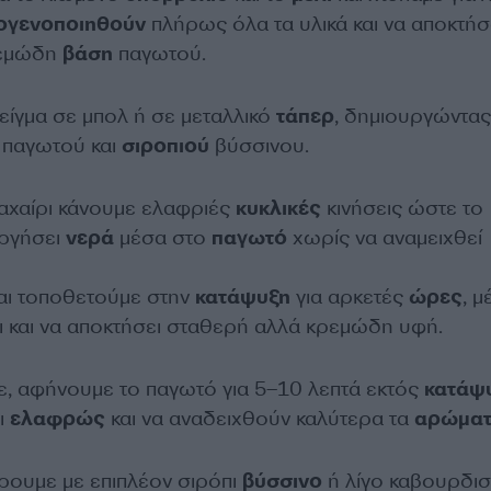
ογενοποιηθούν
πλήρως όλα τα υλικά και να αποκτή
ρεμώδη
βάση
παγωτού.
ίγμα σε μπολ ή σε μεταλλικό
τάπερ
, δημιουργώντας
παγωτού και
σιροπιού
βύσσινου.
μαχαίρι κάνουμε ελαφριές
κυκλικές
κινήσεις ώστε το
υργήσει
νερά
μέσα στο
παγωτό
χωρίς να αναμειχθεί
αι τοποθετούμε στην
κατάψυξη
για αρκετές
ώρες
, μ
 και να αποκτήσει σταθερή αλλά κρεμώδη υφή.
ε, αφήνουμε το παγωτό για 5–10 λεπτά εκτός
κατάψ
ι
ελαφρώς
και να αναδειχθούν καλύτερα τα
αρώμα
ρουμε με επιπλέον σιρόπι
βύσσινο
ή λίγο καβουρδι