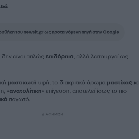
αδά
σθήκη του newsit.gr ως προτεινόμενη πηγή στην Google
, δεν είναι απλώς
επιδόρπιο
, αλλά λειτουργεί ως
ική
μαστιχωτή
υφή, το διακριτικό άρωμα
μαστίχας
κα
η, «
ανατολίτικη
» επίγευση, αποτελεί ίσως το πιο
ικό
παγωτό.
ΔΙΑΦΗΜΙΣΗ