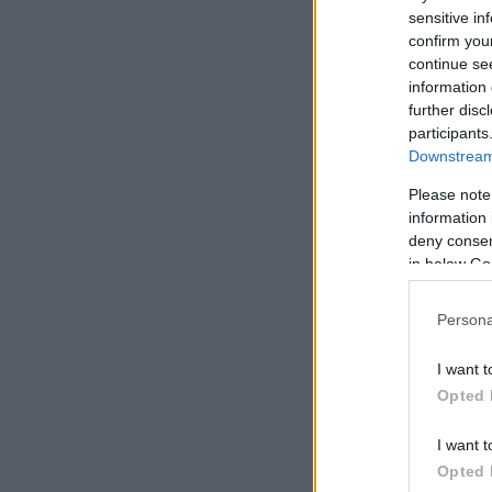
sensitive in
confirm you
continue se
information 
further disc
participants
Downstream 
Please note
information 
deny consent
in below Go
Persona
I want t
Opted 
I want t
Opted 