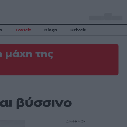
o
Αθήνα
34
C
a
Tasteit
Blogs
Driveit
 μάχη της
αι βύσσινο
ΔΙΑΦΗΜΙΣΗ