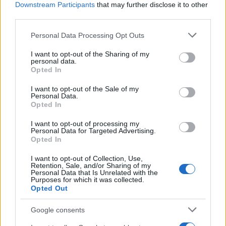
Downstream Participants
that may further disclose it to other
third parties.
Ακολουθήστε το Νewsit.gr στο
Google News
και
ενημερωθείτε πρώτοι για όλη την ειδησεογραφία και τα
Please note that this website/app uses one or more Google
Personal Data Processing Opt Outs
τελευταία νέα
της ημέρας
services and may gather and store information including but
not limited to your visit or usage behaviour. You may click to
I want to opt-out of the Sharing of my
personal data.
grant or deny consent to Google and its third-party tags to
Opted In
use your data for below specified purposes in below Google
consent section.
I want to opt-out of the Sale of my
Personal Data.
Πιο δημοφιλή
Opted In
1
Κυψέλη: Ο περίεργος ηλικιωμένος και το
I want to opt-out of processing my
ταξίδι στην Αράχωβα – Όσα ισχυρίστηκε ο
Personal Data for Targeted Advertising.
26χρονος για τον θάνατο της Βρετανίδας
Opted In
2
Μύκονος: Βίντεο με τους αστυνομικούς να
I want to opt-out of Collection, Use,
εντοπίζουν την τσάντα Hermès και το
Retention, Sale, and/or Sharing of my
Personal Data that Is Unrelated with the
Rolex όπου άρπαξε Έλληνας οδηγός από
Purposes for which it was collected.
Ουκρανό τουρίστα
Opted Out
3
Μυστράς: «Φρούριο» το ξενοδοχείο που
έκρυβε τη σορό του 90χρονου ο γιος του –
Google consents
«Είχαμε να τον δούμε πάνω από 3 χρόνια»