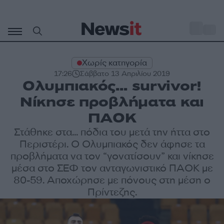
Μετάβαση
σε
o
30
περιεχόμενο
Χωρίς κατηγορία
17:26
Σάββατο 13 Απριλίου 2019
Ολυμπιακός… survivor!
Νίκησε προβλήματα και
ΠΑΟΚ
Στάθηκε στα... πόδια του μετά την ήττα στο
Περιστέρι. Ο Ολυμπιακός δεν άφησε τα
προβλήματα να τον “γονατίσουν” και νίκησε
μέσα στο ΣΕΦ τον ανταγωνιστικό ΠΑΟΚ με
80-59. Αποχώρησε με πόνους στη μέση ο
Πρίντεζης.