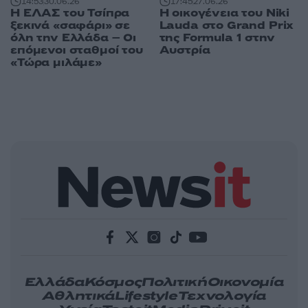
14:53
30.06.26
17:45
27.06.26
Η ΕΛΑΣ του Τσίπρα
Η οικογένεια του Niki
ξεκινά «σαφάρι» σε
Lauda στο Grand Prix
όλη την Ελλάδα – Οι
της Formula 1 στην
επόμενοι σταθμοί του
Αυστρία
«Τώρα μιλάμε»
Ελλάδα
Κόσμος
Πολιτική
Οικονομία
Αθλητικά
Lifestyle
Τεχνολογία