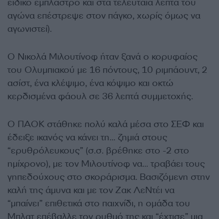
ειδικό έμπλαστρο και στα τελευταία λεπτά του
αγώνα επέστρεψε στον πάγκο, χωρίς όμως να
αγωνιστεί).
Ο Νικολά Μιλουτίνοφ ήταν ξανά ο κορυφαίος
του Ολυμπιακού με 16 πόντους, 10 ριμπάουντ, 2
ασίστ, ένα κλέψιμο, ένα κόψιμο και οκτώ
κερδισμένα φάουλ σε 36 λεπτά συμμετοχής.
Ο ΠΑΟΚ στάθηκε πολύ καλά μέσα στο ΣΕΦ και
έδειξε ικανός να κάνει τη… ζημιά στους
“ερυθρόλευκους” (σ.σ. βρέθηκε στο -2 στο
ημίχρονο), με τον Μιλουτίνοφ να… τραβάει τους
γηπεδούχους στο σκοράρισμα. Βασιζόμενη στην
καλή της άμυνα και με τον Ζακ ΛεΝτέι να
“μπαίνει” επιθετικά στο παιχνίδι, η ομάδα του
Μπλατ επέβαλλε τον ρυθμό της και “έχτισε” μια