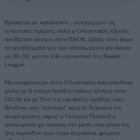
Βρίσκεται σε κατάσταση… συναγερμού τις
τελευταίες ημέρες, αλλά ο Ολυμπιακός έβγαλε
αντίδραση κόντρα στον ΠΑΟΚ, έβαλε στην άκρη
τα προβλήματα που τον ταλαιπωρούν και νίκησε
με 80-59, για την 24η αγωνιστική της
Basket
League.
Να αναφέρουμε ότι ο Ολυμπιακός παρατάχθηκε
μόλις
με 8 επαγγελματίες παίκτες κόντρα στον
ΠΑΟΚ
και με δύο της εφηβικής ομάδας
, ενώ
δέχθηκε νέο “χτύπημα” κατά τη διάρκεια της
αναμέτρησης, αφού ο Γιώργος Πρίντεζης
αποχώρησε με πόνους στη μέση
, στα μέσα της
2ης περιόδου (του έγινε θεραπεία, φ
όρεσε