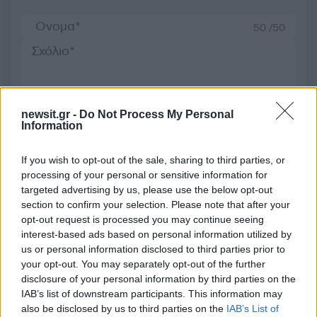
50 /50
2000 /2000
newsit.gr -
Do Not Process My Personal
Information
Υποβολή σχολίου
If you wish to opt-out of the sale, sharing to third parties, or
Όροι Χρήσης
. Το site προστατεύεται από reCAPTCHA, ισχύουν
processing of your personal or sensitive information for
Πολιτική Απορρήτου
&
Όροι Χρήσης
της Google.
targeted advertising by us, please use the below opt-out
Χωρίς κατηγορία
section to confirm your selection. Please note that after your
opt-out request is processed you may continue seeing
ΑΘΛΗΤΙΚΑ
ΜΠΑΣΚΕΤ
ΟΛΥΜΠΙΑΚΟΣ
interest-based ads based on personal information utilized by
ΟΛΥΜΠΙΑΚΟΣ ΜΠΑΣΚΕΤ
us or personal information disclosed to third parties prior to
ΟΛΥΜΠΙΑΚΟΣ ΝΕΑ
ΟΛΥΜΠΙΑΚΟΣ ΠΑΟΚ
your opt-out. You may separately opt-out of the further
ΠΑΟΚ
disclosure of your personal information by third parties on the
IAB’s list of downstream participants. This information may
Share:
also be disclosed by us to third parties on the
IAB’s List of