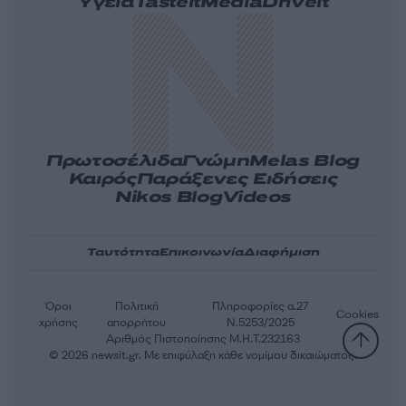
Υγεία
Tasteit
Media
Driveit
Πρωτοσέλιδα
Γνώμη
Melas Blog
Καιρός
Παράξενες Ειδήσεις
Nikos Blog
Videos
Ταυτότητα
Επικοινωνία
Διαφήμιση
Όροι
Πολιτική
Πληροφορίες α.27
Cookies
χρήσης
απορρήτου
Ν.5253/2025
Αριθμός Πιστοποίησης Μ.Η.Τ.232163
© 2026 newsit.gr. Με επιφύλαξη κάθε νομίμου δικαιώματος.