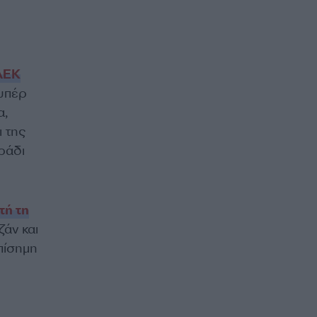
ΑΕΚ
 υπέρ
α,
 της
ράδι
τή τη
ζάν και
πίσημη