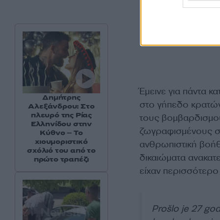
Έμεινε για πάντα κ
Δημήτρης
στο γήπεδο κρατώ
Αλεξάνδρου: Στο
πλευρό της Ρίας
τους βομβαρδισμού
Ελληνίδου στην
ζωγραφισμένους στ
Κύθνο – Το
χιουμοριστικό
ανθρωπιστική βοήθε
σχόλιό του από το
δικαιώματα ανακατ
πρώτο τραπέζι
είχαν περισσότερο
Prošlo je 27 go