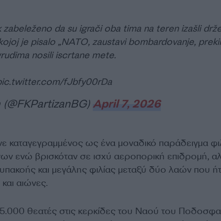
 zabeleženo da su igrači oba tima na teren izašli drž
 kojoj je pisalo „NATO, zaustavi bombardovanje, preki
grudima nosili iscrtane mete.
pic.twitter.com/fJbfy00rDa
n (@FKPartizanBG)
April 7, 2026
ε καταγεγραμμένος ως ένα μοναδικό παράδειγμα φι
ν ενώ βρισκόταν σε ισχύ αεροπορική επιδρομή, α
νυπακοής και μεγάλης φιλίας μεταξύ δύο λαών που ή
και αιώνες.
5.000 θεατές στις κερκίδες του Ναού του Ποδοσφ