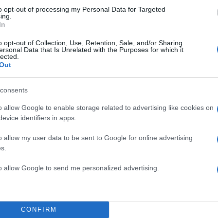
to opt-out of processing my Personal Data for Targeted
ing.
In
o opt-out of Collection, Use, Retention, Sale, and/or Sharing
ersonal Data that Is Unrelated with the Purposes for which it
lected.
Out
consents
o allow Google to enable storage related to advertising like cookies on
evice identifiers in apps.
o allow my user data to be sent to Google for online advertising
s.
to allow Google to send me personalized advertising.
CONFIRM