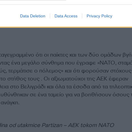
Data Deletion
Data Access
Privacy Policy
αταγεγραμμένο ότι οι παίκτες και των δύο ομάδων βγ
ντας ένα μεγάλο σύνθημα που έγραφε «ΝΑΤΟ, σταμ
ς, τερμάτισε ο πόλεμος» και ότι φορούσαν στόχους
ο στήθος τους . Οι αξιωματούχοι της ΑΕΚ έφεραν
ια στο Βελιγράδι και όλα τα έσοδα από τα τηλεοπτι
ευθύνθηκαν σε ένα ταμείο για να βοηθήσουν όσους 
 ανάγκη.
dina od utakmice Partizan – AEK tokom NATO