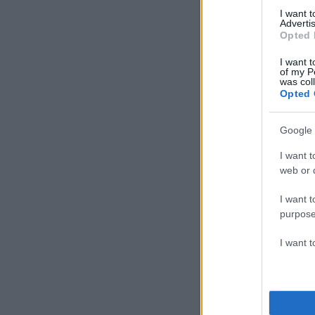
I want 
Advertis
Opted 
I want t
of my P
was col
Opted 
Google 
I want t
web or d
I want t
purpose
I want 