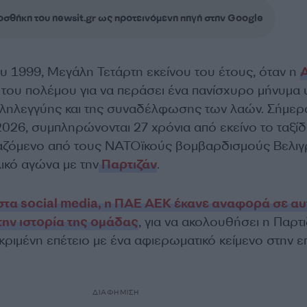
σθήκη του newsit.gr ως προτεινόμενη πηγή στην Google
ου 1999, Μεγάλη Τετάρτη εκείνου του έτους, όταν η
του πολέμου για να περάσει ένα πανίσχυρο μήνυμα
αλληλεγγύης και της συναδέλφωσης των λαών. Σήμερ
026, συμπληρώνονται 27 χρόνια από εκείνο το ταξίδι
αζόμενο από τους ΝΑΤΟϊκούς βομβαρδισμούς Βελιγ
λικό αγώνα με την
Παρτιζάν
.
στα social media, η ΠΑΕ ΑΕΚ έκανε αναφορά σε αυ
την ιστορία της ομάδας
, για να ακολουθήσει η Παρτι
εκριμένη επέτειο με ένα αφιερωματικό κείμενο στην ε
ΔΙΑΦΗΜΙΣΗ