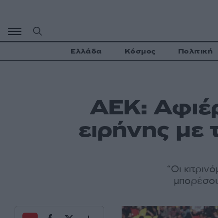
Μετάβαση
σε
περιεχόμενο
Ελλάδα
Κόσμος
Πολιτική
ΑΕΚ: Αφιέρ
ειρήνης με
“Οι κιτριν
μπορέσου