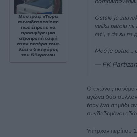
bombardovanja.
Μυστράς: «Τώρα
Ostalo je zauvek
συνειδητοποίησε
veliku parolu na
πως έπρεπε να
προσφέρει μια
rat“, a da su na 
αξιοπρεπή ταφή
στον πατέρα του»
λέει ο δικηγόρος
Meč je ostao…
του 55χρονου
— FK Partiza
Ο αγώνας παρέμειν
αγώνα δύο συλλόγω
ήταν ένα σημάδι α
συνδεδεμένοι εδώ 
Υπήρχαν περίπου 1