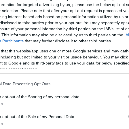
formation for targeted advertising by us, please use the below opt-out s
r selection. Please note that after your opt-out request is processed y
, αλλά πραγματικά έχει περάσει τόσος καιρός από τό
eing interest-based ads based on personal information utilized by us or
πό την Αθήνα ήρθαν να μας επισκεφτούν, ώστε να
disclosed to third parties prior to your opt-out. You may separately opt-
α στείλουμε ένα μήνυμα ειρήνης και να απευθύνουμε
losure of your personal information by third parties on the IAB’s list of
. This information may also be disclosed by us to third parties on the
IA
χία του ΝΑΤΟ να σταματήσει τους βομβαρδισμούς τ
Participants
that may further disclose it to other third parties.
 that this website/app uses one or more Google services and may gath
including but not limited to your visit or usage behaviour. You may click 
η Τετάρτη στο Βελιγράδι, όπου οι Αθηναίοι έφτασαν
 to Google and its third-party tags to use your data for below specifi
 Βουδαπέστη, καθώς η αεροπορική κυκλοφορία με τ
ogle consent section.
ε διακοπεί. Η αποστολή της ελληνικής ομάδας ηγήθηκ
Μελισσανίδη, ο οποίος ξεκίνησε όλη την πρωτοβο
l Data Processing Opt Outs
αυτού του αγώνα, ενώ στην Χούμσκα έφτασαν και οπα
o opt-out of the Sharing of my personal data.
ξίδεψαν από την Αθήνα στο γήπεδό μας με λεωφορ
In
o opt-out of the Sale of my Personal Data.
ΔΙΑΦΗΜΙΣΗ
In