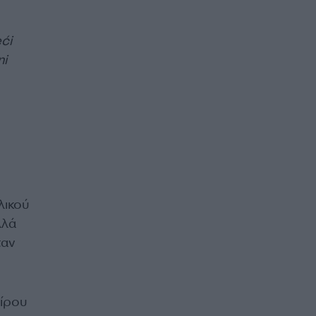
eći
ni
λικού
λλά
ταν
αίρου