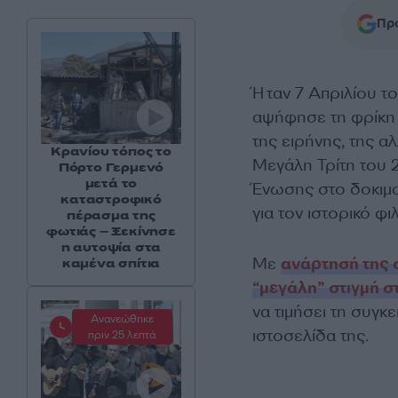
Προ
Ήταν 7 Απριλίου τ
αψήφησε τη φρίκη 
της ειρήνης, της 
Κρανίου τόπος το
Μεγάλη Τρίτη του 2
Πόρτο Γερμενό
μετά το
Ένωσης στο δοκιμ
καταστροφικό
για τον ιστορικό φι
πέρασμα της
φωτιάς – Ξεκίνησε
η αυτοψία στα
Με
ανάρτησή της 
καμένα σπίτια
“μεγάλη” στιγμή σ
να τιμήσει τη συγκ
Ανανεώθηκε
ιστοσελίδα της.
πριν 25 λεπτά