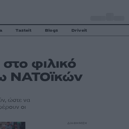
o
Αθήνα
33
C
a
Tasteit
Blogs
Driveit
 στο φιλικό
σω ΝΑΤΟϊκών
ύν, ώστε να
φέρουν οι
ΔΙΑΦΗΜΙΣΗ