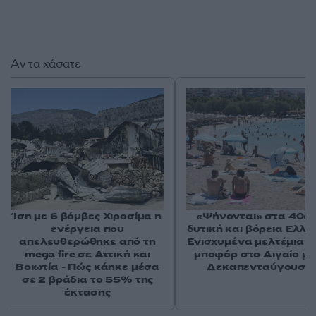
Αν τα χάσατε
Ίση με 6 βόμβες Χιροσίμα η
«Ψήνονται» στα 40άρ
ενέργεια που
δυτική και βόρεια Ελλά
απελευθερώθηκε από τη
Ενισχυμένα μελτέμια έ
mega fire σε Αττική και
μποφόρ στο Αιγαίο μέ
Βοιωτία - Πώς κάηκε μέσα
Δεκαπενταύγουστ
σε 2 βράδια το 55% της
έκτασης