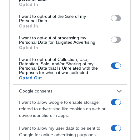
grant or deny consent to Google and its third-party tags to
οδηγός του φορτηγού κατέγραψε τη
Opted In
σύγκρουση
use your data for below specified purposes in below Google
consent section.
I want to opt-out of the Sale of my
3
Λένα Σαμαρά: Συγκίνηση στο μνημόσυνο
Personal Data.
για τον έναν χρόνο από τον θάνατο της
Opted In
κόρης του Αντώνη Σαμαρά
4
I want to opt-out of processing my
Γερμανία: Συνελήφθη 31χρονος για τρεις
Personal Data for Targeted Advertising.
ανθρωποκτονίες μελών της greek mafia
Opted In
5
Έφυγε από τη ζωή η Χριστίνα Πιτουρά,
πρώην σύζυγος του Βασίλη Χιώτη
I want to opt-out of Collection, Use,
Retention, Sale, and/or Sharing of my
Personal Data that Is Unrelated with the
Purposes for which it was collected.
Opted Out
Πιο σχολιασμένα
Google consents
Canadair 515: Οι πρώτες εικόνες από την
131
κατασκευή του αεροσκάφους που θα
I want to allow Google to enable storage
επιχειρεί και τη νύχτα στα μέτωπα της
related to advertising like cookies on web or
φωτιάς
device identifiers in apps.
Βγήκαν ξανά τα μαχαίρια στην Ελπίδα
87
για τη Δημοκρατία: «Καρυστιανού,
I want to allow my user data to be sent to
Γρατσία και Γαλανός μετέτρεψαν το
Google for online advertising purposes.
κίνημα σε φοβικό αρχηγικό κόμμα»