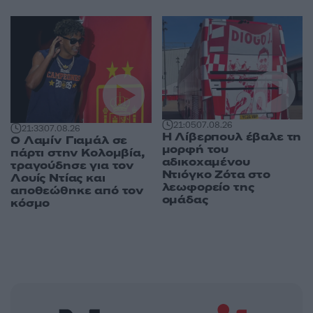
21:05
07.08.26
21:33
07.08.26
Η Λίβερπουλ έβαλε τη
Ο Λαμίν Γιαμάλ σε
μορφή του
πάρτι στην Κολομβία,
αδικοχαμένου
τραγούδησε για τον
Ντιόγκο Ζότα στο
Λουίς Ντίας και
λεωφορείο της
αποθεώθηκε από τον
ομάδας
κόσμο