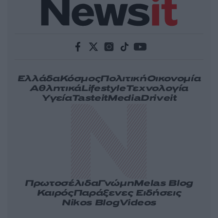
Ελλάδα
Κόσμος
Πολιτική
Οικονομία
Αθλητικά
Lifestyle
Τεχνολογία
Υγεία
Tasteit
Media
Driveit
Πρωτοσέλιδα
Γνώμη
Melas Blog
Καιρός
Παράξενες Ειδήσεις
Nikos Blog
Videos