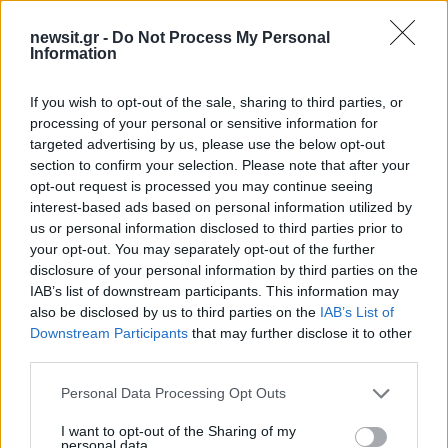
Αθλητικά
newsit.gr -
Do Not Process My Personal
ΑΕΚ
ΜΑΡΚΟ ΝΙΚΟΛΙΤΣ
Information
Share:
If you wish to opt-out of the sale, sharing to third parties, or
processing of your personal or sensitive information for
Ακολουθήστε το Νewsit.gr στο
Google News
και
targeted advertising by us, please use the below opt-out
ενημερωθείτε πρώτοι για όλη την ειδησεογραφία και τα
τελευταία νέα
της ημέρας
section to confirm your selection. Please note that after your
opt-out request is processed you may continue seeing
interest-based ads based on personal information utilized by
us or personal information disclosed to third parties prior to
your opt-out. You may separately opt-out of the further
disclosure of your personal information by third parties on the
Πιο δημοφιλή
IAB’s list of downstream participants. This information may
also be disclosed by us to third parties on the
IAB’s List of
Downstream Participants
that may further disclose it to other
1
Marfin: Η 46χρονη πήρε προθεσμία για να
απολογηθεί την Τρίτη – «Είναι αθώα,
third parties.
συμμετείχε στη διαδήλωση όπως και
100.000 άτομα»
Please note that this website/app uses one or more Google
Personal Data Processing Opt Outs
services and may gather and store information including but
2
Σέρρες: Βίντεο ντοκουμέντο από το
not limited to your visit or usage behaviour. You may click to
I want to opt-out of the Sharing of my
τροχαίο με νεκρούς μητέρα και γιο – Ο
personal data.