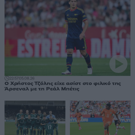
22:57
05.08.26
Ο Χρήστος Τζόλης είχε ασίστ στο φιλικό της
Άρσεναλ με τη Ρεάλ Μπέτις