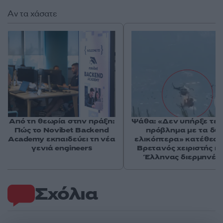
Αν τα χάσατε
Από τη θεωρία στην πράξη:
Ψάθα: «Δεν υπήρξε τεχ
Πώς το Novibet Backend
πρόβλημα με τα δύ
Academy εκπαιδεύει τη νέα
ελικόπτερα» κατέθεσα
γενιά engineers
Βρετανός χειριστής κα
Έλληνας διερμηνέα
Σχόλια