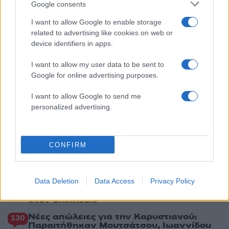
με 40άρια - Πολύ υψηλός κίνδυνος
Google consents
πυρκαγιάς σε Αττική, Εύβοια, Λέσβο και
Χίο σήμερα
I want to allow Google to enable storage
related to advertising like cookies on web or
5
Μύκονος: Βίντεο με τους αστυνομικούς να
device identifiers in apps.
εντοπίζουν την τσάντα Hermès και το
Rolex όπου άρπαξε Έλληνας οδηγός από
Ουκρανό τουρίστα
I want to allow my user data to be sent to
Google for online advertising purposes.
I want to allow Google to send me
Πιο σχολιασμένα
personalized advertising.
Μητσοτάκης στην υπογραφή συμφωνίας
178
για την ηλεκτρική διασύνδεση Ελλάδας –
Κύπρου: «Ισχυρή ψήφος εμπιστοσύνης» η
CONFIRM
είσοδος της Meridiam στην GSI
Το τελευταίο αντίο στον Γιάννη
134
Βαρβιτσιώτη: «Ήταν φτιαγμένος από
εκείνο το σπάνιο μέταλλο μιας άλλης
Data Deletion
Data Access
Privacy Policy
εποχής», είπε ο Κυριάκος Μητσοτάκης
στον επικήδειο
Νέες απώλειες για την Καρυστιανού:
130
Παραιτήθηκαν Μουτσάτσου, Ιωαννίδου