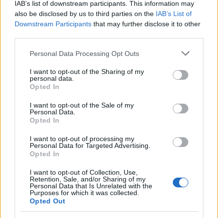
IAB’s list of downstream participants. This information may
also be disclosed by us to third parties on the
IAB’s List of
Ακολουθήστε το Νewsit.gr στο
Google News
και
ενημερωθείτε πρώτοι για όλη την ειδησεογραφία και τα
Downstream Participants
that may further disclose it to other
τελευταία νέα
της ημέρας
third parties.
Please note that this website/app uses one or more Google
Personal Data Processing Opt Outs
services and may gather and store information including but
not limited to your visit or usage behaviour. You may click to
I want to opt-out of the Sharing of my
personal data.
grant or deny consent to Google and its third-party tags to
Opted In
use your data for below specified purposes in below Google
Πιο δημοφιλή
consent section.
I want to opt-out of the Sale of my
Personal Data.
1
Τουρισμός για Όλους 2026: Σήμερα ανοίγει
Opted In
η πλατφόρμα – Ποια ΑΦΜ προηγούνται
στις αιτήσεις
I want to opt-out of processing my
Personal Data for Targeted Advertising.
2
Η φωτιά στη Δυτική Αττική, από την
Opted In
κορυφή του Κιθαιρώνα – Το εντυπωσιακό
timelapse βίντεο
I want to opt-out of Collection, Use,
3
Retention, Sale, and/or Sharing of my
Κυψέλη: Ο περίεργος ηλικιωμένος και το
Personal Data that Is Unrelated with the
ταξίδι στην Αράχωβα – Όσα ισχυρίστηκε ο
Purposes for which it was collected.
26χρονος για τον θάνατο της Βρετανίδας
Opted Out
4
Νέο κύμα ζέστης από το Σαββατοκύριακο