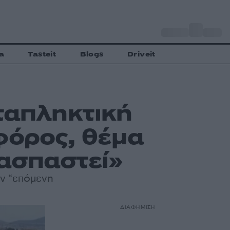
o
Αθήνα
35
C
a
Tasteit
Blogs
Driveit
ταπληκτική
φόρος, θέμα
 ασπαστεί»
ν “επόμενη
ΔΙΑΦΗΜΙΣΗ