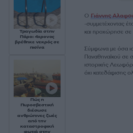
O
Γιάννης Αλαφο
-συμμετέχοντας έτσ
και προχώρησε σε μ
Τραγωδία στην
Πάρο: 4χρονος
βρέθηκε νεκρός σε
πισίνα
Σύμφωνα με όσα ισ
Παναθηναϊκού σε σ
ιστορικής Λεωφόρο
όχι κατεδάφισης ο
Πώς η
Πυροσβεστική
διέσωσε
ανθρώπινες ζωές
από την
καταστροφική
φωτιά στην