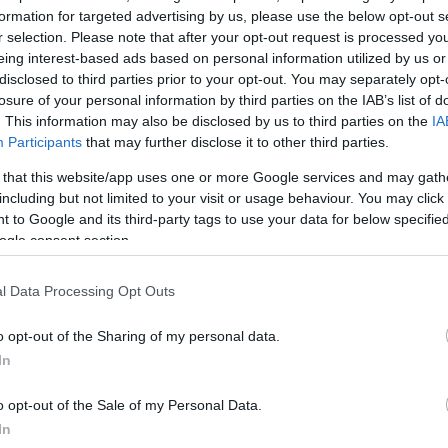
formation for targeted advertising by us, please use the below opt-out s
r selection. Please note that after your opt-out request is processed y
eing interest-based ads based on personal information utilized by us or
disclosed to third parties prior to your opt-out. You may separately opt-
losure of your personal information by third parties on the IAB’s list of
. This information may also be disclosed by us to third parties on the
IA
Participants
that may further disclose it to other third parties.
 that this website/app uses one or more Google services and may gath
including but not limited to your visit or usage behaviour. You may click 
 to Google and its third-party tags to use your data for below specifi
ogle consent section.
l Data Processing Opt Outs
o opt-out of the Sharing of my personal data.
ριμένη πρόταση, στόχος είναι να παραμείνουν τα δύ
In
 η εξέδρα που βρίσκεται επί της Λεωφόρου Αλεξάνδ
o opt-out of the Sale of my Personal Data.
 μη χαθεί ολοκληρωτικά από τον αστικό χάρτη της Α
In