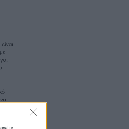
είναι
 με
γο,
ο
κό
ένα
sonal or