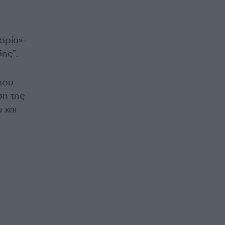
τορία»-
ης”.
του
ση της
 και