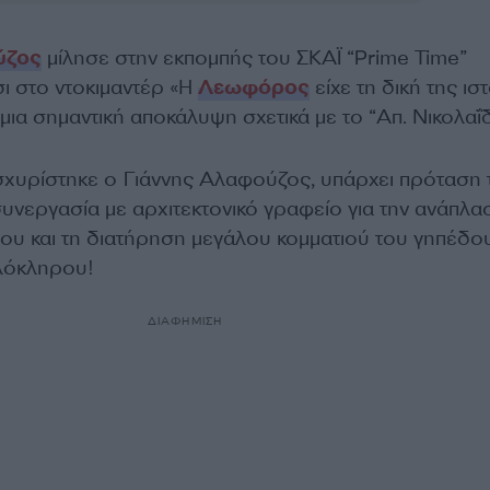
ύζος
μίλησε στην εκπομπής του ΣΚΑΪ “Prime Time”
ι στο ντοκιμαντέρ «Η
Λεωφόρος
είχε τη δική της ισ
ια σημαντική αποκάλυψη σχετικά με το “Απ. Νικολαΐδ
χυρίστηκε ο Γιάννης Αλαφούζος, υπάρχει πρόταση 
υνεργασία με αρχιτεκτονικό γραφείο για την ανάπλα
υ και τη διατήρηση μεγάλου κομματιού του γηπέδου
λόκληρου!
ΔΙΑΦΗΜΙΣΗ