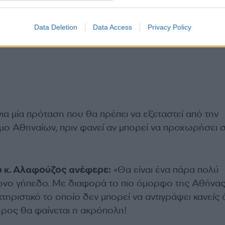
Data Deletion
Data Access
Privacy Policy
 για μία πρόταση που θα πρέπει να εξεταστεί από την
ήμο Αθηναίων, πριν φανεί αν μπορεί να προχωρήσει 
 ο κ. Αλαφούζος ανέφερε:
«Θα είναι ένα πάρα πολύ
νο γήπεδο. Με διαφορά το πιο όμορφο της Αθήνας 
κτηριστικό το οποίο δεν μπορεί να αντιγράψει κανείς
έρος θα φαίνεται η ακρόπολη!