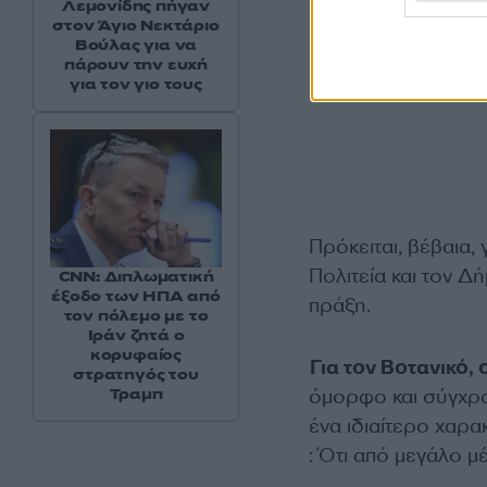
Λεμονίδης πήγαν
στον Άγιο Νεκτάριο
Βούλας για να
πάρουν την ευχή
για τον γιο τους
Πρόκειται, βέβαια,
Πολιτεία και τον Δ
CNN: Διπλωματική
έξοδο των ΗΠΑ από
πράξη.
τον πόλεμο με το
Ιράν ζητά ο
κορυφαίος
Για τον Βοτανικό,
στρατηγός του
Τραμπ
όμορφο και σύγχρο
ένα ιδιαίτερο χαρα
: Ότι από μεγάλο μ