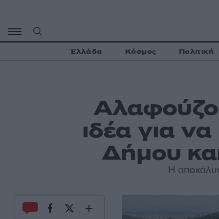
Μετάβαση
σε
περιεχόμενο
Ελλάδα
Κόσμος
Πολιτική
Αλαφούζος
ιδέα για ν
Δήμου και
Η αποκάλυ