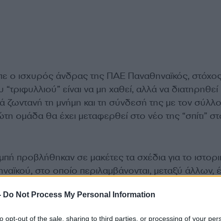
πε ο ισχυρός άνδρας της ΠΑΕ Παναθηναϊκός, στόχος 
υ “τριφυλλιού” είναι να μη χαθεί, αλλά να διατηρηθεί
ά ζωντανή τη μνήμη και τη σύνδεσή της με τον σύλλο
ώτη ομάδα θα έχει μεταφερθεί στο νέο της “σπίτι” στ
μπή προβλήθηκαν σε μακέτες τα σχέδια για το ιστορι
ναϊκού, στο οποίο περιλαμβάνονται, μεταξύ άλλων, 
σφαίρου και μπάσκετ, αλλά και ανοιχτή πισίνα.
-
Do Not Process My Personal Information
to opt-out of the sale, sharing to third parties, or processing of your per