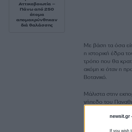
Αττικοβοιωτία –
Πάνω από 250
άτομα
απομακρύνθηκαν
διά θαλάσσης
Με βάση τα όσα εί
η ιστορική έδρα το
τρόπο που θα κρατ
ακόμη κι όταν η πρ
Βοτανικό.
Μάλιστα στην εκπο
γήπεδο του Παναθη
πάρκο, γήπεδα ποδο
newsit.gr 
If you wish 