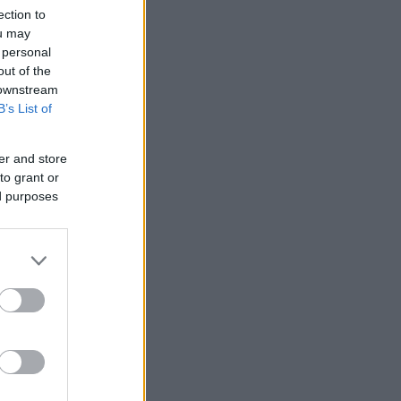
ection to
ou may
 personal
out of the
 downstream
B’s List of
er and store
to grant or
ed purposes
ο
ρας,
θήνας.