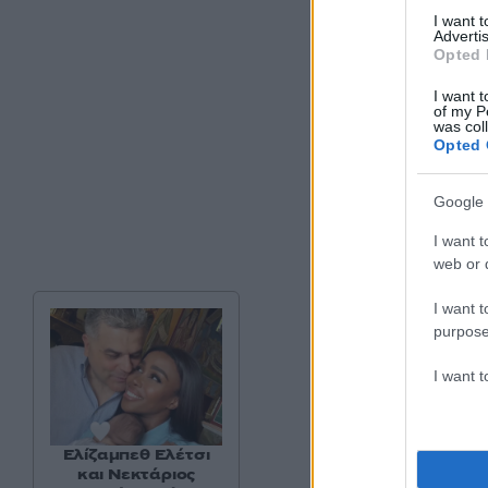
I want 
Advertis
Opted 
I want t
of my P
was col
Opted 
Google 
I want t
web or d
I want t
purpose
I want 
Ελίζαμπεθ Ελέτσι
και Νεκτάριος