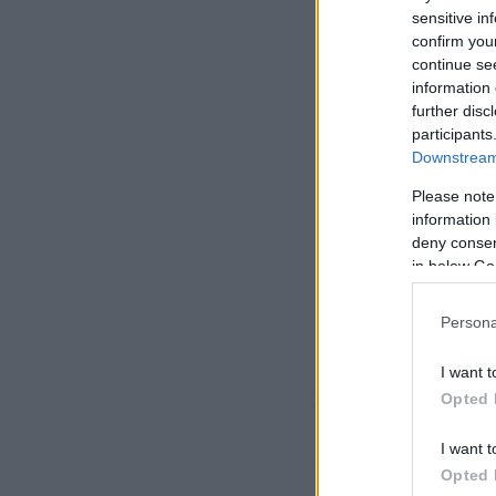
sensitive in
confirm you
continue se
information 
further disc
participants
Downstream 
Please note
information 
deny consent
in below Go
Persona
I want t
Σύμφωνα τη συγκεκ
Opted 
πέταλα, καθώς και
I want t
ώστε το γήπεδο να
Opted 