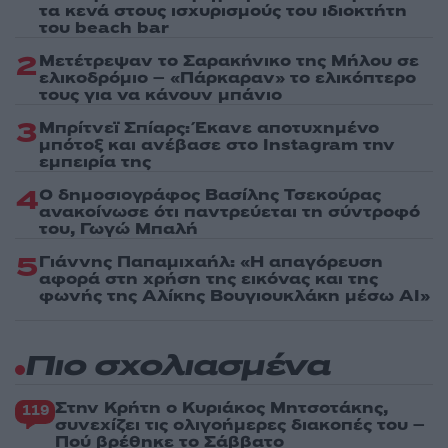
τα κενά στους ισχυρισμούς του ιδιοκτήτη
του beach bar
2
Μετέτρεψαν το Σαρακήνικο της Μήλου σε
ελικοδρόμιο – «Πάρκαραν» το ελικόπτερο
τους για να κάνουν μπάνιο
3
Μπρίτνεϊ Σπίαρς: Έκανε αποτυχημένο
μπότοξ και ανέβασε στο Instagram την
εμπειρία της
4
Ο δημοσιογράφος Βασίλης Τσεκούρας
ανακοίνωσε ότι παντρεύεται τη σύντροφό
του, Γωγώ Μπαλή
5
Γιάννης Παπαμιχαήλ: «Η απαγόρευση
αφορά στη χρήση της εικόνας και της
φωνής της Αλίκης Βουγιουκλάκη μέσω AI»
Πιο σχολιασμένα
Στην Κρήτη ο Κυριάκος Μητσοτάκης,
119
συνεχίζει τις ολιγοήμερες διακοπές του –
Πού βρέθηκε το Σάββατο