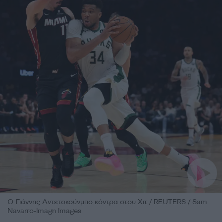
Ο Γιάννης Αντετοκούνμπο κόντρα στου Χιτ / REUTERS / Sam
Navarro-Imagn Images