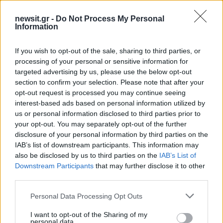
newsit.gr -
Do Not Process My Personal
Information
If you wish to opt-out of the sale, sharing to third parties, or
processing of your personal or sensitive information for
Αν τα χάσατε
targeted advertising by us, please use the below opt-out
section to confirm your selection. Please note that after your
opt-out request is processed you may continue seeing
interest-based ads based on personal information utilized by
us or personal information disclosed to third parties prior to
your opt-out. You may separately opt-out of the further
disclosure of your personal information by third parties on the
IAB’s list of downstream participants. This information may
also be disclosed by us to third parties on the
IAB’s List of
Downstream Participants
that may further disclose it to other
Φωτιά στον Κουβαρά
Η Μαρία Καρυστιαν
third parties.
Αττικής: Μήνυμα του 112
απαντά για τις μαζικ
για εκκένωση του Αγίου
αποχωρήσεις: Είχαμ
Please note that this website/app uses one or more Google
Personal Data Processing Opt Outs
Στυλιανού προς Καλύβια –
αντιληφθεί το παρακίν
services and may gather and store information including but
Διακοπή κυκλοφορίας στη
ο Θανάσης Αυγερινός 
Λεωφόρο Λαυρίου
προσέγγισε
not limited to your visit or usage behaviour. You may click to
I want to opt-out of the Sharing of my
personal data.