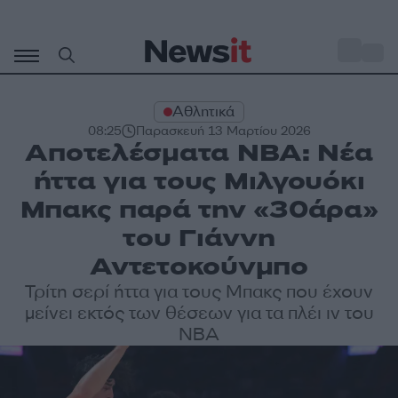
Μετάβαση
σε
o
29
περιεχόμενο
Αθλητικά
08:25
Παρασκευή 13 Μαρτίου 2026
Αποτελέσματα NBA: Νέα
ήττα για τους Μιλγουόκι
Μπακς παρά την «30άρα»
του Γιάννη
Αντετοκούνμπο
Τρίτη σερί ήττα για τους Μπακς που έχουν
μείνει εκτός των θέσεων για τα πλέι ιν του
NBA