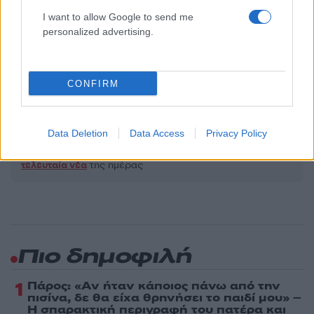
I want to allow Google to send me
Αθλητικά
personalized advertising.
NBA
ΑΠΟΤΕΛΕΣΜΑΤΑ NBA
ΓΙΑΝΝΗΣ ΑΝΤΕΤΟΚΟΥΝΜΠΟ
ΜΙΛΓΟΥΟΚΙ ΜΠΑΚΣ
CONFIRM
Share:
Data Deletion
Data Access
Privacy Policy
Ακολουθήστε το Νewsit.gr στο
Google News
και
ενημερωθείτε πρώτοι για όλη την ειδησεογραφία και τα
τελευταία νέα
της ημέρας
Πιο δημοφιλή
1
Πάρος: «Αν ήταν κάποιος πάνω από την
πισίνα, δε θα είχα θρηνήσει το παιδί μου» –
Η σπαρακτική περιγραφή του πατέρα και