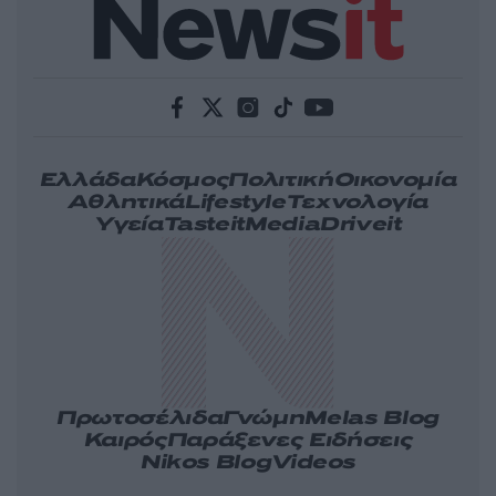
Ελλάδα
Κόσμος
Πολιτική
Οικονομία
Αθλητικά
Lifestyle
Τεχνολογία
Υγεία
Tasteit
Media
Driveit
Πρωτοσέλιδα
Γνώμη
Melas Blog
Καιρός
Παράξενες Ειδήσεις
Nikos Blog
Videos