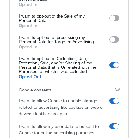
grant or deny consent to Google and its third-party tags to
Opted In
use your data for below specified purposes in below Google
Σχόλια
consent section.
I want to opt-out of the Sale of my
Personal Data.
Opted In
I want to opt-out of processing my
Personal Data for Targeted Advertising.
Opted In
Σχολίασε εδώ
I want to opt-out of Collection, Use,
Retention, Sale, and/or Sharing of my
Personal Data that Is Unrelated with the
50 /50
Purposes for which it was collected.
Opted Out
Google consents
I want to allow Google to enable storage
2000 /2000
related to advertising like cookies on web or
device identifiers in apps.
Υποβολή σχολίου
I want to allow my user data to be sent to
Όροι Χρήσης
. Το site προστατεύεται από reCAPTCHA, ισχύουν
Google for online advertising purposes.
Πολιτική Απορρήτου
&
Όροι Χρήσης
της Google.