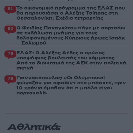
Το οικονομικό πρόγραμμα της ΕΛΑΣ που
91
θα παρουσιάσει ο Αλέξης Τσίπρας στη
Θεσσαλονίκη: Σχέδιο τετραετίας
Ο Φειδίας Παναγιώτου πήγε με σορτσάκι
80
σε εκδήλωση μνήμης για τους
δολοφονημένους Κύπριους ήρωες Ισαάκ
– Σολωμού
ΕΛΑΣ: Ο Αλέξης Δέδες ο πρώτος
79
υποψήφιος βουλευτής του κόμματος –
Από τα διοικητικά της ΑΕΚ στην πολιτική
σκηνή
Γιαννακόπουλος: «Οι Ολυμπιακοί
78
φώναζαν για οφσάιντ στο μπάσκετ, πριν
10 χρόνια έμαθαν ότι η μπάλα είναι
πορτοκαλί»
Αθλητικά: