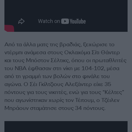
Από τα άλλα ματς της βραδιάς, ξεχώρισε το
ντέρμπι ανάμεσα στους Οκλαχόμα Σίτι Θάντερ
και τους Μπόστον Σέλτικς, όπου οι πρωταθλητές
του NBA έφθασαν στη νίκη με 104-102, μέσα
από τη γραμμή των βολών στο φινάλε του
αγώνα. Ο Σέι Γκίλτζιους Αλεξάντερ είχε 35
πόντους για τους νικητές, ενώ για τους “Κέλτες”
που αγωνίστηκαν χωρίς τον Τέιτουμ, ο Τζέιλεν
Μπράουν σταμάτησε στους 34 πόντους.