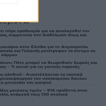
ασμένα
νη πήρε προθεσμία για να απολογηθεί την
αθώα, συμμετείχε στη διαδήλωση όπως και
μαχαίρια στην Ελπίδα για τη Δημοκρατία:
ρατσία και Γαλανός μετέτρεψαν το κίνημα σε
ό κόμμα»
άτων: Πότε μπορεί να θεωρηθούν δωρεές και
ος – Τι ισχυεί για τις γονικές παροχές
ως αληθινό - Aναστέλλονται τα τακτικά
γειοχειρουργού του νοσοκομείου Χανίων
το μηχανάκι του γιατρού
Νέες μειώσεις τιμών – 916 προϊόντα στην
λία, ανάμεσά τους 130 σχολικά