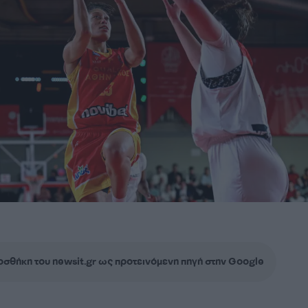
σθήκη του newsit.gr ως προτεινόμενη πηγή στην Google