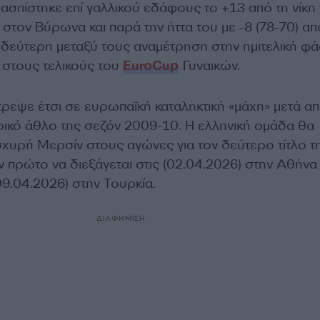
σπίστηκε επί γαλλικού εδάφους το +13 από τη νίκη
τον Βύρωνα και παρά την ήττα του με -8 (78-70) απ
 δεύτερη μεταξύ τους αναμέτρηση στην ημιτελική φά
 στους τελικούς του
EuroCup
Γυναικών.
ρεψε έτσι σε ευρωπαϊκή καταληκτική «μάχη» μετά α
ορικό άθλο της σεζόν 2009-10. Η ελληνική ομάδα θα
ισχυρή Μερσίν στους αγώνες για τον δεύτερο τίτλο τ
 πρώτο να διεξάγεται στις (02.04.2026) στην Αθήνα 
09.04.2026) στην Τουρκία.
ΔΙΑΦΗΜΙΣΗ