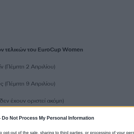
ων τελικών του EuroCup Women
ν (Πέμπτη 2 Απριλίου)
ς (Πέμπτη 9 Απριλίου)
 δεν έχουν οριστεί ακόμη)
ΔΙΑΦΗΜΙΣΗ
-
Do Not Process My Personal Information
to opt-out of the sale, sharing to third parties, or processing of your per