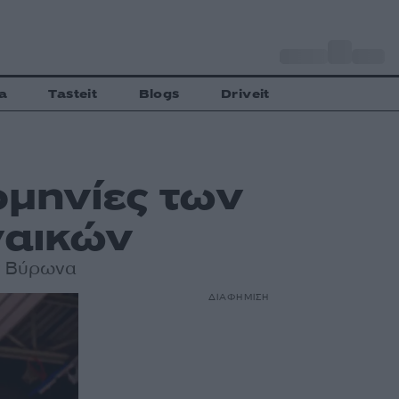
o
Αθήνα
35
C
a
Tasteit
Blogs
Driveit
ομηνίες των
ναικών
ον Βύρωνα
ΔΙΑΦΗΜΙΣΗ