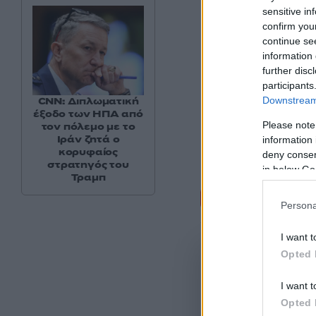
sensitive in
confirm you
continue se
information 
further disc
participants
Downstream 
CNN: Διπλωματική
έξοδο των ΗΠΑ από
Please note
τον πόλεμο με το
Ιράν ζητά ο
information 
κορυφαίος
deny consent
στρατηγός του
in below Go
Τραμπ
Σχόλι
Persona
I want t
Opted 
I want t
Opted 