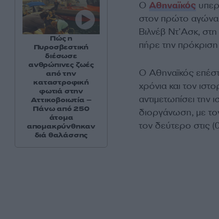
Ο
Αθηναϊκός
υπερα
στον πρώτο αγώνα σ
Βιλνέβ Ντ’Ασκ, στη
Πώς η
πήρε την πρόκριση
Πυροσβεστική
διέσωσε
ανθρώπινες ζωές
Ο Αθηναϊκός επέστ
από την
καταστροφική
χρόνια και τον ιστ
φωτιά στην
αντιμετωπίσει την 
Αττικοβοιωτία –
Πάνω από 250
διοργάνωση, με τον
άτομα
τον δεύτερο στις (
απομακρύνθηκαν
διά θαλάσσης