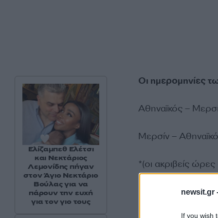
Οι ημερομηνίες τ
Αθηναϊκός – Μερσί
Μερσίν – Αθηναϊκό
Ελίζαμπεθ Ελέτσι
και Νεκτάριος
*(οι ακριβείς ώρες
Λεμονίδης πήγαν
στον Άγιο Νεκτάριο
Βούλας για να
newsit.gr 
πάρουν την ευχή
για τον γιο τους
If you wish 