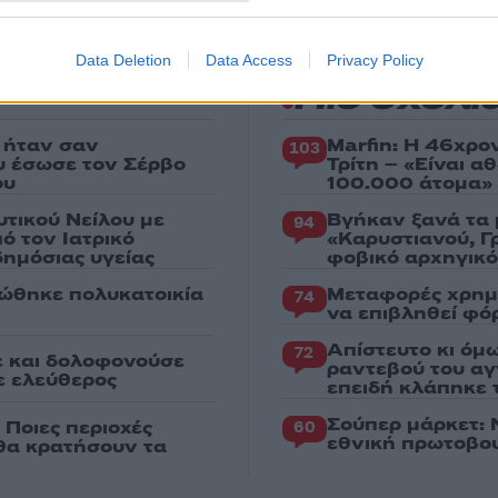
Data Deletion
Data Access
Privacy Policy
Πιο σχολι
 ήταν σαν
Marfin: Η 46χρο
103
ου έσωσε τον Σέρβο
Τρίτη – «Είναι 
ου
100.000 άτομα»
υτικού Νείλου με
Βγήκαν ξανά τα 
94
ό τον Ιατρικό
«Καρυστιανού, Γ
ημόσιας υγείας
φοβικό αρχηγικ
ώθηκε πολυκατοικία
Μεταφορές χρημ
74
να επιβληθεί φόρ
Απίστευτο κι όμ
72
ε και δολοφονούσε
ραντεβού του αγ
ε ελεύθερος
επειδή κλάπηκε 
Σούπερ μάρκετ: 
 Ποιες περιοχές
60
εθνική πρωτοβου
 θα κρατήσουν τα