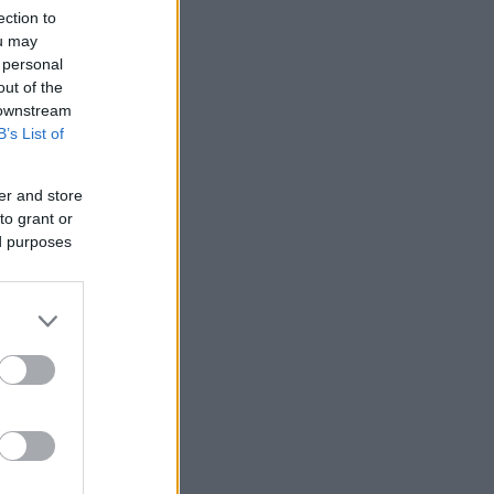
ection to
ou may
 personal
out of the
 downstream
B’s List of
er and store
to grant or
ed purposes