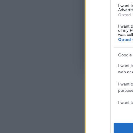
I want 
Advertis
Opted 
I want t
of my P
was col
Opted 
Google 
Όροι Χρήσης
. Το site π
I want t
Google.
web or d
I want t
purpose
I want 
Ακολου
πρώτοι
ημέρα