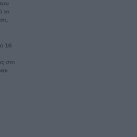
 του
ό τη
ση,
πό 16
ης στη
και