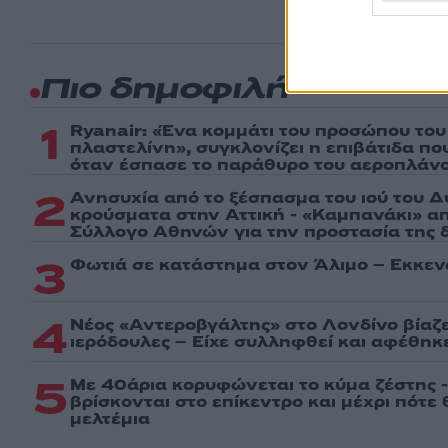
Πιο δημοφιλή
1
Ryanair: «Ένα κομμάτι του προσώπου του
πλαστελίνη», συγκλονίζει η επιβάτιδα π
όταν έσπασε το παράθυρο του αεροπλάν
2
Ανησυχία από το ξέσπασμα του ιού του Δ
κρούσματα στην Αττική - «Καμπανάκι» απ
Σύλλογο Αθηνών για την προστασία της δ
3
Φωτιά σε κατάστημα στον Άλιμο – Εκκεν
4
Νέος «Αντεροβγάλτης» στο Λονδίνο βίαζ
ιερόδουλες – Είχε συλληφθεί και αφέθηκ
5
Με 40άρια κορυφώνεται το κύμα ζέστης -
βρίσκονται στο επίκεντρο και μέχρι πότε
μελτέμια