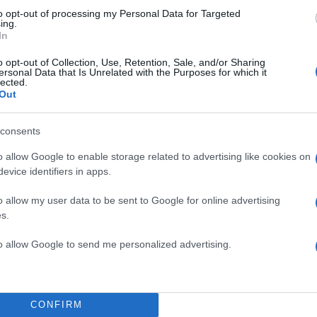
50
to opt-out of processing my Personal Data for Targeted
ing.
In
o opt-out of Collection, Use, Retention, Sale, and/or Sharing
ersonal Data that Is Unrelated with the Purposes for which it
lected.
2000 /
Out
Υποβολή σχολίου
consents
ροστατεύεται από reCAPTCHA, ισχύουν
Πολιτική Απορρήτου
&
Όροι Χρήσης
της
o allow Google to enable storage related to advertising like cookies on
evice identifiers in apps.
Αθλητικά
EUROCUP
ΑΘΗΝΑΪΚΟΣ
o allow my user data to be sent to Google for online advertising
s.
Share:
to allow Google to send me personalized advertising.
θήστε το Νewsit.gr στο
Google News
και ενημερωθείτε
 για όλη την ειδησεογραφία και τα
τελευταία νέα
της
ς
CONFIRM