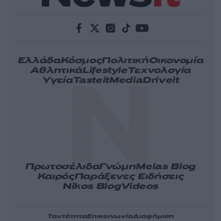
Ελλάδα
Κόσμος
Πολιτική
Οικονομία
Αθλητικά
Lifestyle
Τεχνολογία
Υγεία
Tasteit
Media
Driveit
Πρωτοσέλιδα
Γνώμη
Melas Blog
Καιρός
Παράξενες Ειδήσεις
Nikos Blog
Videos
Ταυτότητα
Επικοινωνία
Διαφήμιση