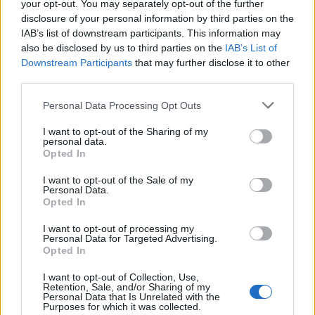
your opt-out. You may separately opt-out of the further
με τα δύο παιδιά τους
disclosure of your personal information by third parties on the
2
Ελίζαμπεθ Ελέτσι και Νεκτάριος Λεμονίδης
IAB’s list of downstream participants. This information may
πήγαν στον Άγιο Νεκτάριο Βούλας για να
also be disclosed by us to third parties on the
IAB’s List of
πάρουν την ευχή για τον γιο τους
Downstream Participants
that may further disclose it to other
3
third parties.
Ηφαίστειο Σαντορίνης: Ένας 15χρονος που
δεν πρόλαβε να ξεφύγει από το τσουνάμι
μπορεί να αλλάξει τη χρονολογία της
Please note that this website/app uses one or more Google
Personal Data Processing Opt Outs
προϊστορικής έκρηξης
services and may gather and store information including but
not limited to your visit or usage behaviour. You may click to
I want to opt-out of the Sharing of my
4
Παρκαδόρος στο Ελαφονήσι συνελήφθη
personal data.
grant or deny consent to Google and its third-party tags to
για έβδομη φορά - Τον «τσάκωσαν»
Opted In
αστυνομικοί που προσποιήθηκαν τους
use your data for below specified purposes in below Google
τουρίστες
consent section.
I want to opt-out of the Sale of my
Personal Data.
5
Στην Κρήτη ο Κυριάκος Μητσοτάκης,
Opted In
συνεχίζει τις ολιγοήμερες διακοπές του –
Πού βρέθηκε το Σάββατο
I want to opt-out of processing my
Personal Data for Targeted Advertising.
Opted In
Πιο σχολιασμένα
I want to opt-out of Collection, Use,
Retention, Sale, and/or Sharing of my
Personal Data that Is Unrelated with the
Βγήκαν ξανά τα μαχαίρια στην Ελπίδα
102
Purposes for which it was collected.
για τη Δημοκρατία: «Καρυστιανού,