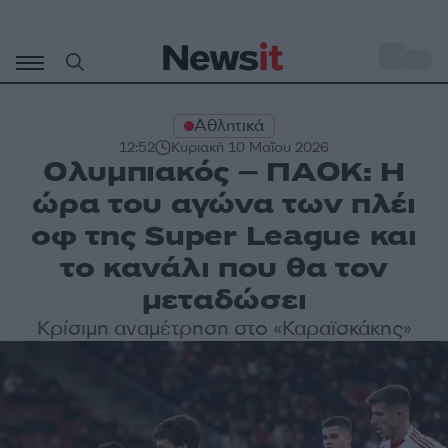
Μετάβαση
σε
o
33
περιεχόμενο
Αθλητικά
12:52
Κυριακή 10 Μαΐου 2026
Ολυμπιακός – ΠΑΟΚ: Η
ώρα του αγώνα των πλέι
οφ της Super League και
το κανάλι που θα τον
μεταδώσει
Κρίσιμη αναμέτρηση στο «Καραϊσκάκης»