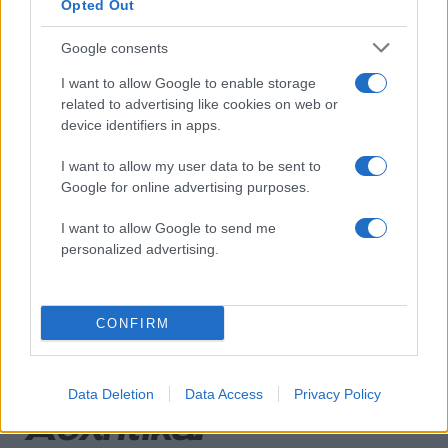
Opted Out
Γρατσία και Γαλανός μετέτρεψαν το
κίνημα σε φοβικό αρχηγικό κόμμα»
Google consents
Μετέτρεψαν το Σαρακήνικο της Μήλου
101
σε ελικοδρόμιο – «Πάρκαραν» το
I want to allow Google to enable storage
ελικόπτερο τους για να κάνουν μπάνιο
related to advertising like cookies on web or
device identifiers in apps.
Το οικονομικό πρόγραμμα της ΕΛΑΣ που
85
θα παρουσιάσει ο Αλέξης Τσίπρας στη
Θεσσαλονίκη: Σχέδιο τετραετίας
I want to allow my user data to be sent to
Google for online advertising purposes.
ΕΛΑΣ: Ο Αλέξης Δέδες ο πρώτος
74
υποψήφιος βουλευτής του κόμματος –
I want to allow Google to send me
Από τα διοικητικά της ΑΕΚ στην πολιτική
σκηνή
personalized advertising.
Σούπερ μάρκετ: Νέες μειώσεις τιμών –
73
916 προϊόντα στην εθνική πρωτοβουλία,
ανάμεσά τους 130 σχολικά
CONFIRM
Data Deletion
Data Access
Privacy Policy
Αθλητικά: