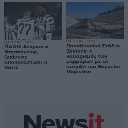
15:23
09.08.26
15:53
09.08.26
Παναθηναϊκό Στάδιο:
ΠΑΟΚ: Ατομικό ο
Ξεκινάει ο
Ντεσπόντοφ,
καθαρισμός των
ξεκίνησε
μαρμάρων με τη
αποκατάσταση ο
στήριξη του Βαγγέλη
Μεϊτέ
Μαρινάκη