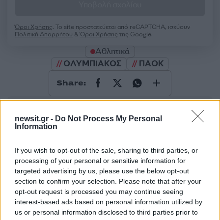
Υποβολή σχολίου
Όροι Χρήσης
. Το site προστατεύεται από reCAPTCHA, ισχύουν
Πολιτική Απορρήτου
&
Όροι Χρήσης
της Google.
Αθλητικά
ΟΛΥΜΠΙΑΚΟΣ
ΠΑΟΚ
Share:
Ακολουθήστε το Νewsit.gr στο
Google News
και
ενημερωθείτε πρώτοι για όλη την ειδησεογραφία και τα
newsit.gr -
Do Not Process My Personal
τελευταία νέα
της ημέρας
Information
If you wish to opt-out of the sale, sharing to third parties, or
processing of your personal or sensitive information for
targeted advertising by us, please use the below opt-out
section to confirm your selection. Please note that after your
Πιο δημοφιλή
opt-out request is processed you may continue seeing
interest-based ads based on personal information utilized by
1
Κωνσταντίνος Αργυρός και Αλεξάνδρα
us or personal information disclosed to third parties prior to
Νίκα κάνουν διακοπές με πολυτελές γιοτ