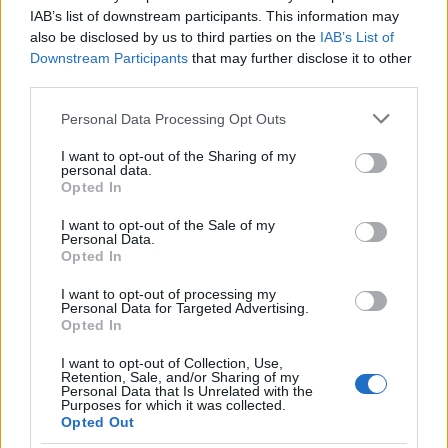
IAB’s list of downstream participants. This information may
also be disclosed by us to third parties on the
IAB’s List of
50 /50
Downstream Participants
that may further disclose it to other
third parties.
Please note that this website/app uses one or more Google
Personal Data Processing Opt Outs
services and may gather and store information including but
not limited to your visit or usage behaviour. You may click to
I want to opt-out of the Sharing of my
personal data.
2000 /2000
grant or deny consent to Google and its third-party tags to
Opted In
use your data for below specified purposes in below Google
Υποβολή σχολίου
consent section.
I want to opt-out of the Sale of my
Personal Data.
Opted In
Όροι Χρήσης
. Το site προστατεύεται από reCAPTCHA, ισχύουν
Πολιτική Απορρήτου
&
Όροι Χρήσης
της Google.
I want to opt-out of processing my
Αθλητικά
Personal Data for Targeted Advertising.
Opted In
SUPER LEAGUE
ΑΕΚ
ΑΤΡΟΜΗΤΟΣ
I want to opt-out of Collection, Use,
Share:
Retention, Sale, and/or Sharing of my
Personal Data that Is Unrelated with the
Purposes for which it was collected.
Ακολουθήστε το Νewsit.gr στο
Google News
και
Opted Out
ενημερωθείτε πρώτοι για όλη την ειδησεογραφία και τα