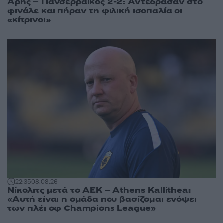
Άρης – Πανσερραϊκός 2-2: Αντέδρασαν στο
φινάλε και πήραν τη φιλική ισοπαλία οι
«κίτρινοι»
22:35
08.08.26
Νίκολιτς μετά το ΑΕΚ – Athens Kallithea:
«Αυτή είναι η ομάδα που βασίζομαι ενόψει
των πλέι οφ Champions League»