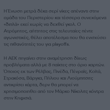
Η Ένωση μετρά δέκα σερί νίκες απέναντι στην
ομάδα του Περιστερίου και τέσσερα συνεχόμενα
«διπλά» εκεί χωρίς να δεχθεί γκολ. Ο
Ατρόμητος, αήττητος στις τελευταίες πέντε
αγωνιστικές, θέλει αποτέλεσμα που θα ενισχύσει
τις πιθανότητές του για playoffs.
Η ΑΕΚ πηγαίνει στην αναμέτρηση δίχως
προβλήματα αλλά με 8 παίκτες στο όριο καρτών.
Όποιος εκ των Ρέλβας, Πινέδα, Πένραϊς, Κοϊτά,
Στρακόσα, Βάργκα, Πήλιου και Λιούμπιτσιτς
αντικρίσει κάρτα, δερν θα μπορεί να
χρησιμοποιηθει από τον Μάρκο Νίκολιτς κόντρα
στην Κηφισιά.