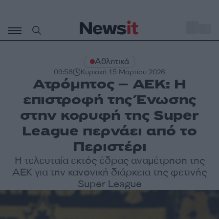
Μετάβαση
σε
o
31
περιεχόμενο
Αθλητικά
09:58
Κυριακή 15 Μαρτίου 2026
Ατρόμητος – ΑΕΚ: Η
επιστροφή της Ένωσης
στην κορυφή της Super
League περνάει από το
Περιστέρι
Η τελευταία εκτός έδρας αναμέτρηση της
ΑΕΚ για την κανονική διάρκεια της φετινής
Super League