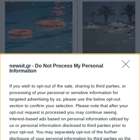
Τραγωδία με 4χρονο αγόρι
Ζέστη και θυελλώδε
στην Πάρο: Τα τρία σημεία
άνεμοι, με ριπές που 
newsit.gr -
Do Not Process My Personal
που εστιάζουν οι
φτάνουν τα 80 χλμ/ώρ
Information
αστυνομικοί για τον πνιγμό
«Red Code» σε 6 περιο
στην πισίνα
για κίνδυνο πυρκαγι
If you wish to opt-out of the sale, sharing to third parties, or
processing of your personal or sensitive information for
targeted advertising by us, please use the below opt-out
Σχόλια
section to confirm your selection. Please note that after your
opt-out request is processed you may continue seeing
interest-based ads based on personal information utilized by
us or personal information disclosed to third parties prior to
your opt-out. You may separately opt-out of the further
Σχολίασε εδώ
disclosure of your personal information by third parties on the