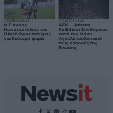
21:58
08.08.26
21:33
08.08.26
Ο Γιάννης
ΑΕΚ – Athens
Κωνσταντέλιας του
Kallithea: Συνθήματα
ΠΑΟΚ έγινε πατέρας
κατά του Μάκη
για δεύτερη φορά
Αγγελόπουλου από
τους οπαδούς της
Ένωσης