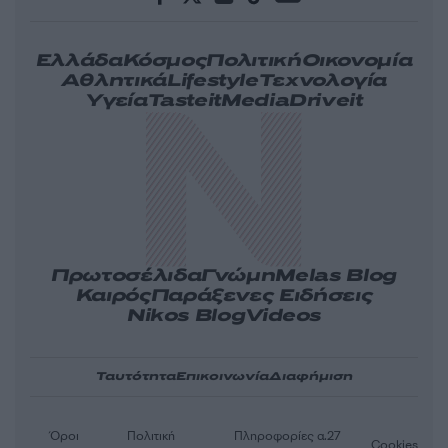
Ελλάδα
Κόσμος
Πολιτική
Οικονομία
Αθλητικά
Lifestyle
Τεχνολογία
Υγεία
Tasteit
Media
Driveit
Πρωτοσέλιδα
Γνώμη
Melas Blog
Καιρός
Παράξενες Ειδήσεις
Nikos Blog
Videos
Ταυτότητα
Επικοινωνία
Διαφήμιση
Όροι
Πολιτική
Πληροφορίες α.27
Cookies