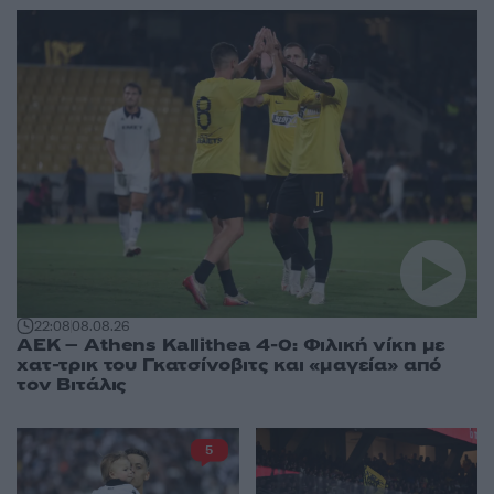
22:08
08.08.26
ΑΕΚ – Athens Kallithea 4-0: Φιλική νίκη με
χατ-τρικ του Γκατσίνοβιτς και «μαγεία» από
τον Βιτάλις
5