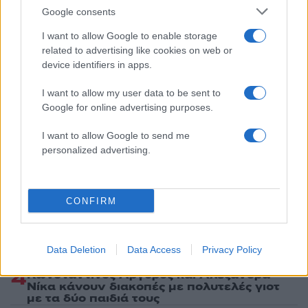
τελευταία νέα
της ημέρας
Google consents
I want to allow Google to enable storage
related to advertising like cookies on web or
device identifiers in apps.
Πιο δημοφιλή
I want to allow my user data to be sent to
Google for online advertising purposes.
1
Η Άννα Βίσση ξετρελάθηκε με μπάντα που
έπαιζε Τσιτσάνη στο Φισκάρδο και τους
I want to allow Google to send me
πρότεινε συνεργασία
personalized advertising.
2
Μαριζέτα Αντωνοπούλου στο newsit.gr: Οι
“σωτήρες” ανήκουν στο χρονοντούλαπο
της ιστορίας
CONFIRM
3
«Ψήνονται» στα 40άρια δυτική και βόρεια
Ελλάδα – Ενισχυμένα μελτέμια έως 8
μποφόρ στο Αιγαίο μέχρι
Data Deletion
Data Access
Privacy Policy
Δεκαπενταύγουστο
4
Κωνσταντίνος Αργυρός και Αλεξάνδρα
Νίκα κάνουν διακοπές με πολυτελές γιοτ
με τα δύο παιδιά τους