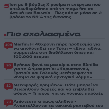
5
Ίση με 6 βόμβες Χιροσίμα η ενέργεια που
απελευθερώθηκε από τη mega fire σε
Αττική και Βοιωτία - Πώς κάηκε μέσα σε 2
βράδια το 55% της έκτασης
Πιο σχολιασμένα
Marfin: Η 46χρονη πήρε προθεσμία για
104
να απολογηθεί την Τρίτη – «Είναι αθώα,
συμμετείχε στη διαδήλωση όπως και
100.000 άτομα»
Βγήκαν ξανά τα μαχαίρια στην Ελπίδα
96
για τη Δημοκρατία: «Καρυστιανού,
Γρατσία και Γαλανός μετέτρεψαν το
κίνημα σε φοβικό αρχηγικό κόμμα»
Μεταφορές χρημάτων: Πότε μπορεί να
82
θεωρηθούν δωρεές και να επιβληθεί
φόρος – Τι ισχυεί για τις γονικές παροχές
Απίστευτο κι όμως αληθινό -
79
Aναστέλλονται τα τακτικά ραντεβού του