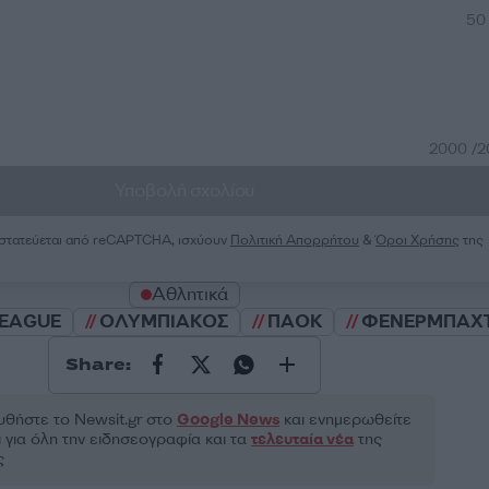
50
2000 /
Υποβολή σχολίου
ροστατεύεται από reCAPTCHA, ισχύουν
Πολιτική Απορρήτου
&
Όροι Χρήσης
της
Αθλητικά
LEAGUE
ΟΛΥΜΠΙΑΚΟΣ
ΠΑΟΚ
ΦΕΝΕΡΜΠΑΧ
Share:
θήστε το Νewsit.gr στο
Google News
και ενημερωθείτε
 για όλη την ειδησεογραφία και τα
τελευταία νέα
της
ς