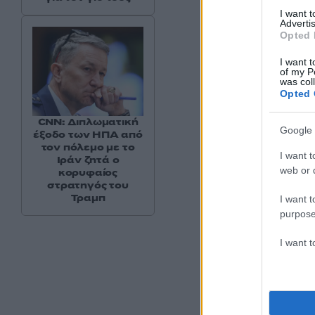
I want 
Advertis
Opted 
I want t
of my P
was col
Opted 
CNN: Διπλωματική
Google 
έξοδο των ΗΠΑ από
τον πόλεμο με το
I want t
Ιράν ζητά ο
web or d
κορυφαίος
στρατηγός του
Τραμπ
I want t
purpose
Μαζί με τον ΠΑΟΚ, 
I want 
έχασαν οι Σάλτσμπο