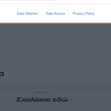
Data Deletion
Data Access
Privacy Policy
α
Σχολίασε εδώ