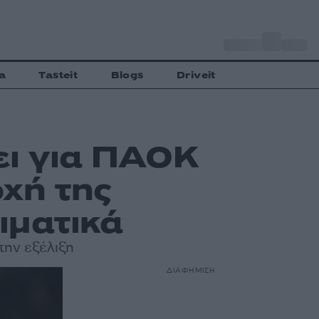
o
Αθήνα
35
C
a
Tasteit
Blogs
Driveit
ει για ΠΑΟΚ
χή της
ιματικά
την εξέλιξη
ΔΙΑΦΗΜΙΣΗ