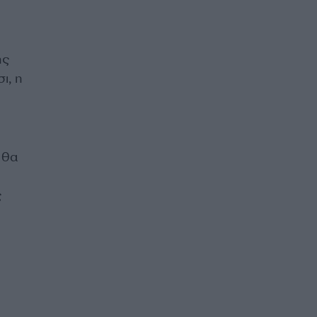
ης
ι, η
 θα
ς