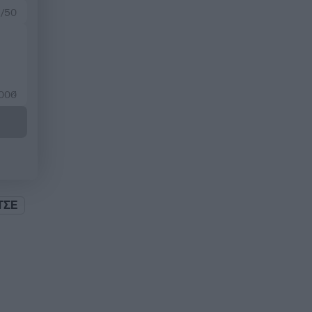
 /50
2000
ΤΣΕ