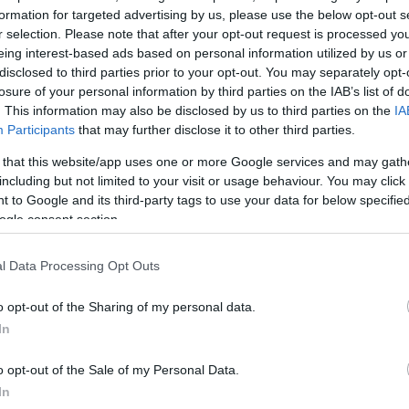
θρόλευκοι” τερματίσουν δεύτεροι, τότε δεδομένα ο
formation for targeted advertising by us, please use the below opt-out s
δίσει έναν γύρο.
r selection. Please note that after your opt-out request is processed y
eing interest-based ads based on personal information utilized by us or
disclosed to third parties prior to your opt-out. You may separately opt-
losure of your personal information by third parties on the IAB’s list of
. This information may also be disclosed by us to third parties on the
IA
Participants
that may further disclose it to other third parties.
 that this website/app uses one or more Google services and may gath
including but not limited to your visit or usage behaviour. You may click 
 to Google and its third-party tags to use your data for below specifi
ogle consent section.
l Data Processing Opt Outs
o opt-out of the Sharing of my personal data.
In
o opt-out of the Sale of my Personal Data.
In