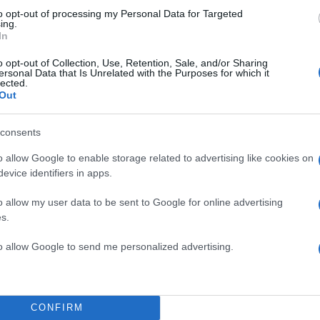
to opt-out of processing my Personal Data for Targeted
ing.
In
o opt-out of Collection, Use, Retention, Sale, and/or Sharing
ersonal Data that Is Unrelated with the Purposes for which it
lected.
Out
consents
o allow Google to enable storage related to advertising like cookies on
evice identifiers in apps.
o allow my user data to be sent to Google for online advertising
s.
την ευκαιρία να γλιτώσει έναν γύρο στα προκριματικ
to allow Google to send me personalized advertising.
υργκ και Σέλτικ.
ΔΙΑΦΗΜΙΣΗ
CONFIRM