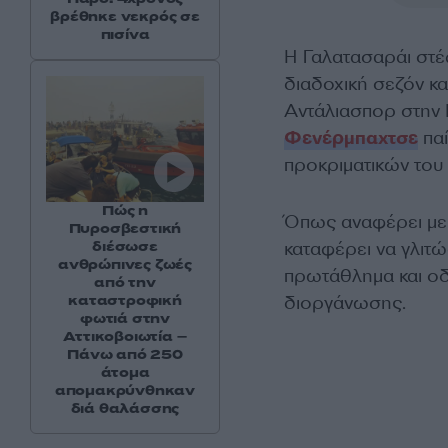
βρέθηκε νεκρός σε
πισίνα
Η Γαλατασαράι στέ
διαδοχική σεζόν κα
Αντάλιασπορ στην Κ
Φενέρμπαχτσε
παί
προκριματικών το
Πώς η
Όπως αναφέρει με 
Πυροσβεστική
καταφέρει να γλιτώ
διέσωσε
ανθρώπινες ζωές
πρωτάθλημα και οδ
από την
διοργάνωσης.
καταστροφική
φωτιά στην
Αττικοβοιωτία –
Πάνω από 250
άτομα
απομακρύνθηκαν
διά θαλάσσης