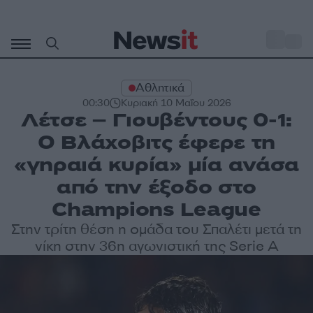
Μετάβαση
σε
o
27
περιεχόμενο
Αθλητικά
00:30
Κυριακή 10 Μαΐου 2026
Λέτσε – Γιουβέντους 0-1:
Ο Βλάχοβιτς έφερε τη
«γηραιά κυρία» μία ανάσα
από την έξοδο στο
Champions League
Στην τρίτη θέση η ομάδα του Σπαλέτι μετά τη
νίκη στην 36η αγωνιστική της Serie A