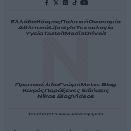
Ελλάδα
Κόσμος
Πολιτική
Οικονομία
Αθλητικά
Lifestyle
Τεχνολογία
Υγεία
Tasteit
Media
Driveit
Πρωτοσέλιδα
Γνώμη
Melas Blog
Καιρός
Παράξενες Ειδήσεις
Nikos Blog
Videos
Ταυτότητα
Επικοινωνία
Διαφήμιση