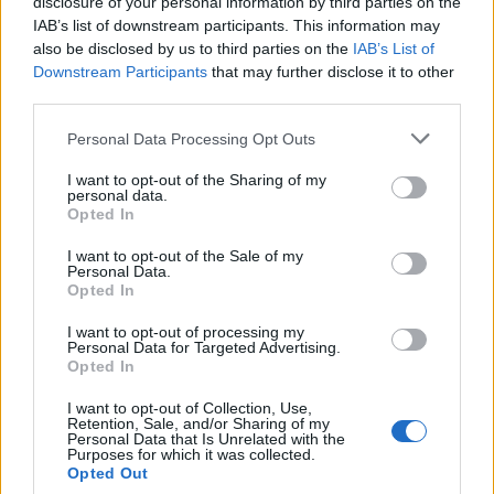
disclosure of your personal information by third parties on the
φωνή της μεταπολίτευσης
IAB’s list of downstream participants. This information may
3
Ο Κώστας Σαμαράς δημοσίευσε μία παιδική
also be disclosed by us to third parties on the
IAB’s List of
φωτογραφία για την επέτειο θανάτου της
Downstream Participants
that may further disclose it to other
αδελφής του, Λένας
third parties.
4
Ποιος είναι ο ελληνοκύπριος Sir Ντέμης
Χασάμπης: Από το σκάκι, στο Νόμπελ
Please note that this website/app uses one or more Google
Personal Data Processing Opt Outs
Χημείας και στο «τιμόνι» της AI της Google
services and may gather and store information including but
not limited to your visit or usage behaviour. You may click to
I want to opt-out of the Sharing of my
5
Το πολωμένο μελτέμι που τροφοδότησε τις
personal data.
grant or deny consent to Google and its third-party tags to
φωτιές σε Αττική και Βοιωτία: «Από τα
Opted In
ισχυρότερα επεισόδια των τελευταίων 50
use your data for below specified purposes in below Google
χρόνων»
consent section.
I want to opt-out of the Sale of my
Personal Data.
Opted In
Πιο σχολιασμένα
I want to opt-out of processing my
Personal Data for Targeted Advertising.
Opted In
Μητσοτάκης στην υπογραφή συμφωνίας
198
για την ηλεκτρική διασύνδεση Ελλάδας –
Κύπρου: «Ισχυρή ψήφος εμπιστοσύνης» η
I want to opt-out of Collection, Use,
Retention, Sale, and/or Sharing of my
είσοδος της Meridiam στην GSI
Personal Data that Is Unrelated with the
Purposes for which it was collected.
Canadair 515: Οι πρώτες εικόνες από την
127
Opted Out
κατασκευή του αεροσκάφους που θα