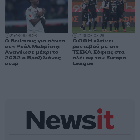
21:46
06.08.26
21:30
06.08.26
Ο Βινίσιους για πάντα
Ο ΟΦΗ κλείνει
στη Ρεάλ Μαδρίτης:
ραντεβού με την
Ανανέωσε μέχρι το
ΤΣΣΚΑ Σόφιας στα
2032 ο Βραζιλιάνος
πλέι οφ του Europa
σταρ
League