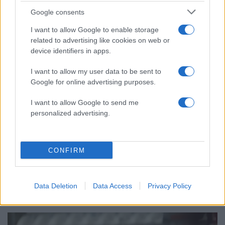
επιχειρεί και τη νύχτα στα μέτωπα της
φωτιάς
Google consents
Αυγερινός, Μουτσάτσου και ακόμη 20
85
I want to allow Google to enable storage
πρώην στελέχη κατά Καρυστιανού: «Δεν
related to advertising like cookies on web or
αποχωρήσαμε για καρέκλες», αιχμές για
device identifiers in apps.
«συγκεντρωτικό μοντέλο»
Κρανίου τόπος το Πόρτο Γερμενό μετά το
51
I want to allow my user data to be sent to
καταστροφικό πέρασμα της φωτιάς –
Google for online advertising purposes.
Ξεκίνησε η αυτοψία στα καμένα σπίτια
I want to allow Google to send me
Οδηγός στη Μύκονο άρπαξε τσάντα
47
Hermès και Rolex αξίας 75.000 ευρώ από
personalized advertising.
Ουκρανό τουρίστα
CONFIRM
Αθλητικά:
Data Deletion
Data Access
Privacy Policy
Περισσότερα άρθρα