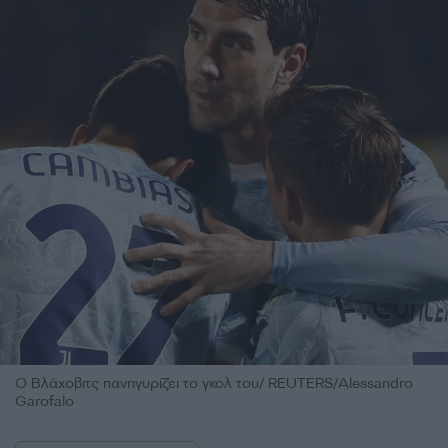
Ο Βλάχοβιτς πανηγυρίζει το γκολ του/ REUTERS/Alessandro
Garofalo