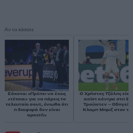
Αν τα χάσατε
Σάκοτα: «Πρέπει να έχεις
Ο Χρήστος Τζόλης είχε
«τέτοια» για να πάρεις το
ασίστ κόντρα στη Σε
τελευταίο σουτ, ένιωθα ότι
Τρούιντεν – Οδηγεί τ
η διαφορά δεν είναι
Κλαμπ Μπριζ στον τί
αρκετή»