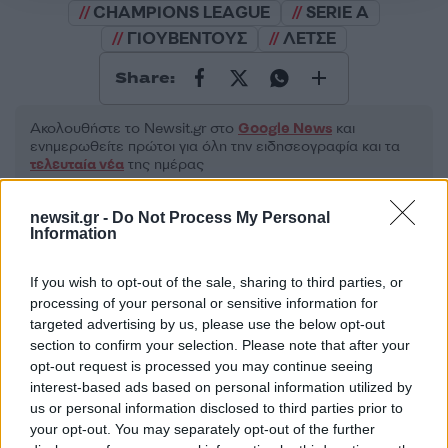
CHAMPIONS LEAGUE
SERIE A
ΓΙΟΥΒΕΝΤΟΥΣ
ΛΕΤΣΕ
Share:
Ακολουθήστε το Νewsit.gr στο
Google News
και
ενημερωθείτε πρώτοι για όλη την ειδησεογραφία και τα
τελευταία νέα
της ημέρας
newsit.gr -
Do Not Process My Personal
Information
If you wish to opt-out of the sale, sharing to third parties, or
Πιο δημοφιλή
processing of your personal or sensitive information for
targeted advertising by us, please use the below opt-out
1
Έφυγαν οι συνεργάτες, μένει η Μαρία
section to confirm your selection. Please note that after your
Καρυστιανού - Η επόμενη μέρα για την
opt-out request is processed you may continue seeing
«Ελπίδα για τη Δημοκρατία»
interest-based ads based on personal information utilized by
2
Συγκίνηση στο τελευταίο αντίο στον Λάκη
us or personal information disclosed to third parties prior to
Χαλκιά: Με την «Φάμπρικα», λαούτο και
your opt-out. You may separately opt-out of the further
κλαρίνα αποχαιρέτησαν την εμβληματική