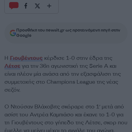
Προσθήκη του newsit.gr ως προτεινόμενη πηγή στην
Google
Η
Γιουβέντους
κέρδισε 1-0 στην έδρα της
Λέτσε
για την 36η αγωνιστική της Serie A και
είναι πλέον μία ανάσα από την εξασφάλιση της
συμμετοχής στο Champions League της νέας
σεζόν.
Ο Ντούσαν Βλάχοβιτς σκόραρε στο 1′ μετά από
ασίστ του Αντρέα Καμπιάσο και έκανε το 1-0 για
τη Γιουβέντους στο γήπεδο της Λέτσε, σκορ που
έμελλε να μείνει μέχρι το φινάλε του αγώνα.