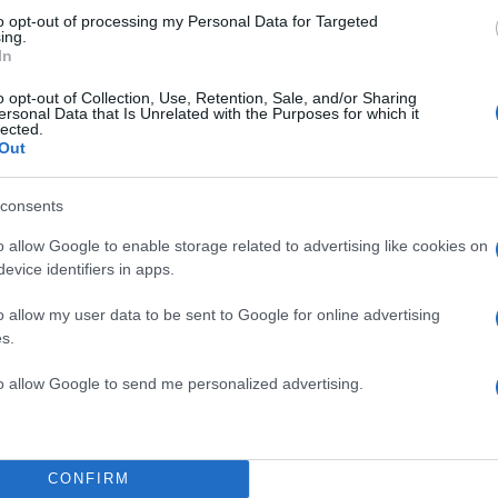
to opt-out of processing my Personal Data for Targeted
ing.
In
o opt-out of Collection, Use, Retention, Sale, and/or Sharing
ersonal Data that Is Unrelated with the Purposes for which it
lected.
Out
consents
o allow Google to enable storage related to advertising like cookies on
evice identifiers in apps.
o allow my user data to be sent to Google for online advertising
s.
14, 32-27, 45-47, 65-68
to allow Google to send me personalized advertising.
 Ντρελ 5, Ρόσενταλ, Ραϊέστε, Τρέιερ 10 (2), Τας 2,
(3), Ρίσμα, Κόνοτσουκ 20 (3), Κουλαμάε 17 (4)
CONFIRM