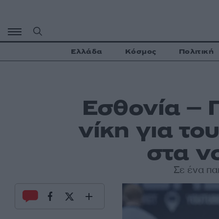
Μετάβαση
σε
περιεχόμενο
Ελλάδα
Κόσμος
Πολιτική
Εσθονία – 
νίκη για το
στα ν
Σε ένα πα