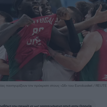
ίας πανηγυρίζουν την πρόκριση στους «16» του Eurobasket / REUTER
σθήκη του newsit.gr ως προτεινόμενη πηγή στην Google