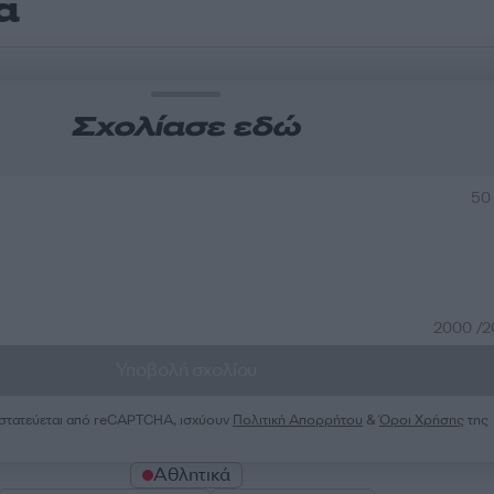
α
Σχολίασε εδώ
50
2000 /
Υποβολή σχολίου
ροστατεύεται από reCAPTCHA, ισχύουν
Πολιτική Απορρήτου
&
Όροι Χρήσης
της
Αθλητικά