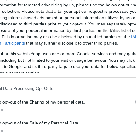
βληθεί με δύο τεχνικές ποινές. Πλησίασε το double 
formation for targeted advertising by us, please use the below opt-out s
ε 10 πόντους, 9 ριμπάουντ και 3 ασίστ. Ο Τραβάντε
r selection. Please note that after your opt-out request is processed y
ομιδή 11 πόντους και 8 ριμπάουντ (συν 4 ασίστ και 3
eing interest-based ads based on personal information utilized by us or
disclosed to third parties prior to your opt-out. You may separately opt-
losure of your personal information by third parties on the IAB’s list of
. This information may also be disclosed by us to third parties on the
IA
ΔΙΑΦΗΜΙΣΗ
Participants
that may further disclose it to other third parties.
 that this website/app uses one or more Google services and may gath
including but not limited to your visit or usage behaviour. You may click 
 to Google and its third-party tags to use your data for below specifi
ogle consent section.
l Data Processing Opt Outs
o opt-out of the Sharing of my personal data.
In
o opt-out of the Sale of my Personal Data.
In