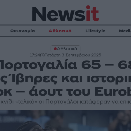
Οικονομία
Αθλητικά
Lifestyle
Medi
Αθλητικά
17:24
Τετάρτη 3 Σεπτεμβρίου 2025
Πορτογαλία 65 – 6
υς Ίβηρες και ιστορ
οκ – άουτ του Euro
ιχνίδι «τελικό» οι Πορτογάλοι κατάφεραν να επ