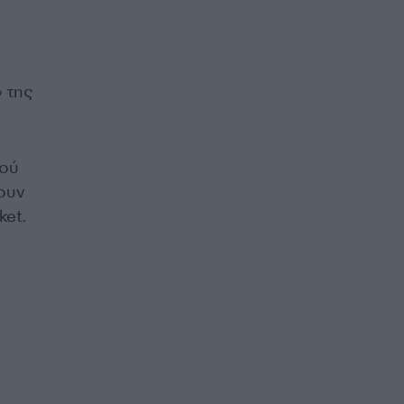
 της
φού
ουν
ket.