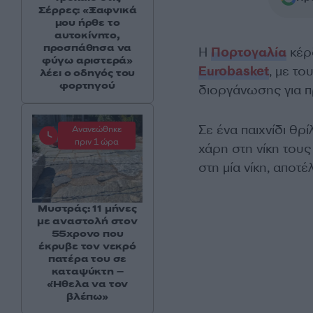
Σέρρες: «Ξαφνικά
μου ήρθε το
αυτοκίνητο,
προσπάθησα να
Η
Πορτογαλία
κέρδ
φύγω αριστερά»
Eurobasket
, με τ
λέει ο οδηγός του
φορτηγού
διοργάνωσης για π
Σε ένα παιχνίδι θρ
Ανανεώθηκε
πριν 1 ώρα
χάρη στη νίκη τους
στη μία νίκη, αποτ
Μυστράς: 11 μήνες
με αναστολή στον
55χρονο που
έκρυβε τον νεκρό
πατέρα του σε
καταψύκτη –
«Ήθελα να τον
βλέπω»