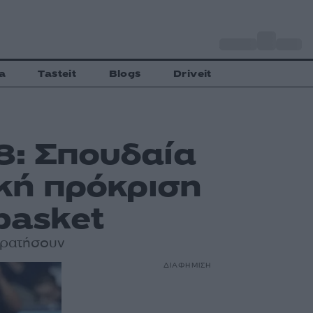
o
Αθήνα
35
C
a
Tasteit
Blogs
Driveit
8: Σπουδαία
ική πρόκριση
basket
ικρατήσουν
ΔΙΑΦΗΜΙΣΗ