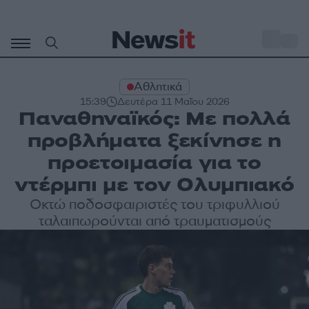
Μετάβαση
σε
o
31
περιεχόμενο
Αθλητικά
15:39
Δευτέρα 11 Μαΐου 2026
Παναθηναϊκός: Με πολλά
προβλήματα ξεκίνησε η
προετοιμασία για το
ντέρμπι με τον Ολυμπιακό
Οκτώ ποδοσφαιριστές του τριφυλλιού
ταλαιπωρούνται από τραυματισμούς