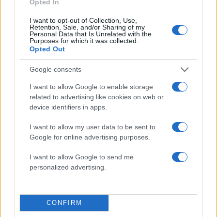
Opted In
I want to opt-out of Collection, Use,
Πιο σχολιασμένα
Retention, Sale, and/or Sharing of my
Personal Data that Is Unrelated with the
Purposes for which it was collected.
Μητσοτάκης στην υπογραφή συμφωνίας
198
Opted Out
για την ηλεκτρική διασύνδεση Ελλάδας –
Κύπρου: «Ισχυρή ψήφος εμπιστοσύνης» η
είσοδος της Meridiam στην GSI
Google consents
Canadair 515: Οι πρώτες εικόνες από την
127
I want to allow Google to enable storage
κατασκευή του αεροσκάφους που θα
related to advertising like cookies on web or
επιχειρεί και τη νύχτα στα μέτωπα της
device identifiers in apps.
φωτιάς
Αυγερινός, Μουτσάτσου και ακόμη 20
I want to allow my user data to be sent to
85
πρώην στελέχη κατά Καρυστιανού: «Δεν
Google for online advertising purposes.
αποχωρήσαμε για καρέκλες», αιχμές για
«συγκεντρωτικό μοντέλο»
I want to allow Google to send me
Το πολωμένο μελτέμι που τροφοδότησε
personalized advertising.
59
τις φωτιές σε Αττική και Βοιωτία: «Από τα
ισχυρότερα επεισόδια των τελευταίων 50
χρόνων»
CONFIRM
Κρανίου τόπος το Πόρτο Γερμενό μετά το
51
καταστροφικό πέρασμα της φωτιάς –