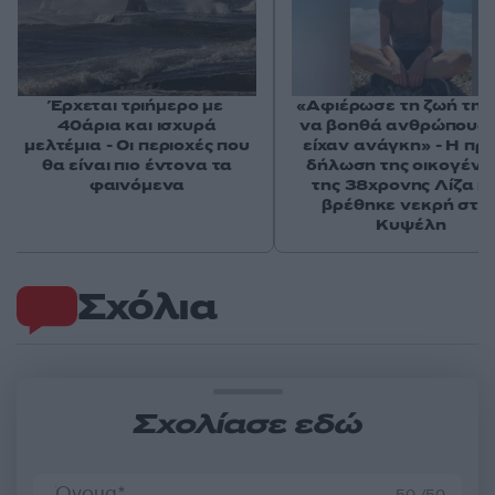
Έρχεται τριήμερο με
«Αφιέρωσε τη ζωή της
40άρια και ισχυρά
να βοηθά ανθρώπους 
μελτέμια - Οι περιοχές που
είχαν ανάγκη» - Η πρ
θα είναι πιο έντονα τα
δήλωση της οικογένε
φαινόμενα
της 38χρονης Λίζα π
βρέθηκε νεκρή στη
Κυψέλη
Σχόλια
Σχολίασε εδώ