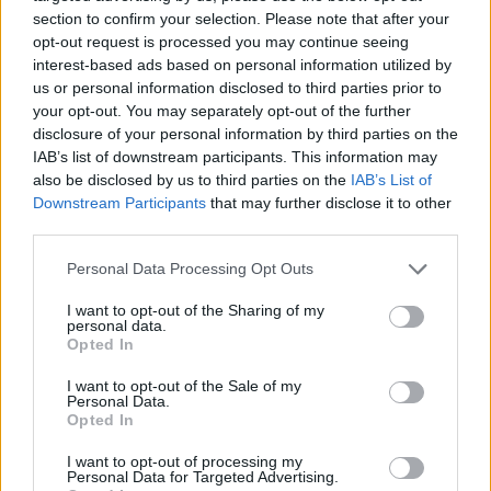
section to confirm your selection. Please note that after your
opt-out request is processed you may continue seeing
interest-based ads based on personal information utilized by
Πιο δημοφιλή
us or personal information disclosed to third parties prior to
your opt-out. You may separately opt-out of the further
disclosure of your personal information by third parties on the
1
Έφυγαν οι συνεργάτες, μένει η Μαρία
Καρυστιανού - Η επόμενη μέρα για την
IAB’s list of downstream participants. This information may
«Ελπίδα για τη Δημοκρατία»
also be disclosed by us to third parties on the
IAB’s List of
Downstream Participants
that may further disclose it to other
2
Σαμοθράκη: «Μαμά νόμιζες ότι δε θα σε
third parties.
ξαναδώ;» – Τα πρώτα λόγια του 22χρονου
που έπεσε σε κανάλι με καυτό νερό
Please note that this website/app uses one or more Google
Personal Data Processing Opt Outs
3
Βαλεντίνη Παπαδάκη για Κώστα Σόμμερ:
services and may gather and store information including but
«Ανησυχώ μήπως ξεχνάει πόσο πολύ τον
not limited to your visit or usage behaviour. You may click to
I want to opt-out of the Sharing of my
χρειαζόμαστε»
personal data.
grant or deny consent to Google and its third-party tags to
Opted In
4
use your data for below specified purposes in below Google
Η βαθμολογία της UEFA μετά την ισοπαλία
του Παναθηναϊκού με την ΤΣΣΚΑ 1948
consent section.
I want to opt-out of the Sale of my
Personal Data.
5
Συγκίνηση στο τελευταίο αντίο στον Λάκη
Opted In
Χαλκιά: Με την «Φάμπρικα», λαούτο και
κλαρίνα αποχαιρέτησαν την εμβληματική
I want to opt-out of processing my
φωνή της μεταπολίτευσης
Personal Data for Targeted Advertising.