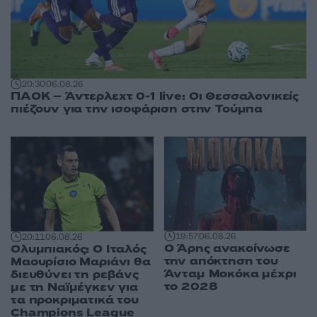
20:30
06.08.26
ΠΑΟΚ – Άντερλεχτ 0-1 live: Οι Θεσσαλονικείς
πιέζουν για την ισοφάριση στην Τούμπα
19:57
06.08.26
20:11
06.08.26
Ο Άρης ανακοίνωσε
Ολυμπιακός: Ο Ιταλός
την απόκτηση του
Μαουρίσιο Μαριάνι θα
Άνταμ Μοκόκα μέχρι
διευθύνει τη ρεβάνς
το 2028
με τη Ναϊμέγκεν για
τα προκριματικά του
Champions League