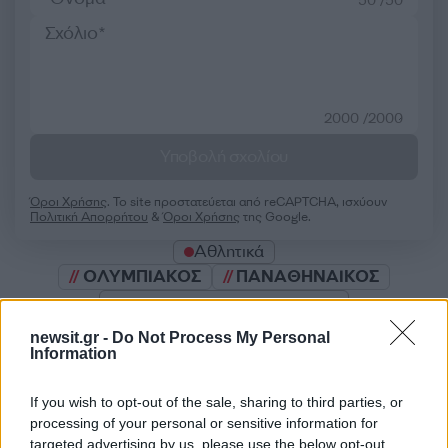
50 /50
2000 /2000
Υποβολή σχολίου
Όροι Χρήσης
. Το site προστατεύεται από reCAPTCHA, ισχύουν
Πολιτική Απορρήτου
&
Όροι Χρήσης
της Google.
Αθλητικά
ΟΛΥΜΠΙΑΚΟΣ
ΠΑΝΑΘΗΝΑΙΚΟΣ
Share:
newsit.gr -
Do Not Process My Personal
Information
Ακολουθήστε το Νewsit.gr στο
Google News
και
ενημερωθείτε πρώτοι για όλη την ειδησεογραφία και τα
τελευταία νέα
της ημέρας
If you wish to opt-out of the sale, sharing to third parties, or
processing of your personal or sensitive information for
targeted advertising by us, please use the below opt-out