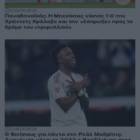
22:06
06.08.26
Παναθηναϊκός: Η Μπεσίκτας νίκησε 1-0 την
Χράντετς Κράλοβε και την «έσπρωξε» προς το
δρόμο του «τριφυλλιού»
21:46
06.08.26
Ο Βινίσιους για πάντα στη Ρεάλ Μαδρίτης:
Ανανέωσε μέχρι το 2032 ο Βραζιλιάνος σταρ