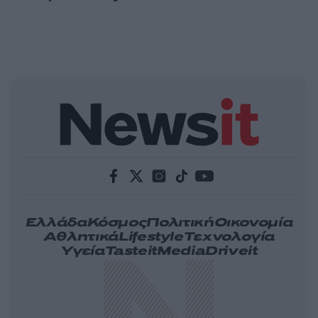
Ελλάδα
Κόσμος
Πολιτική
Οικονομία
Αθλητικά
Lifestyle
Τεχνολογία
Υγεία
Tasteit
Media
Driveit