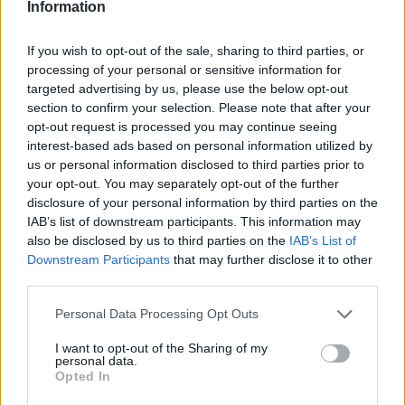
Information
ALL STAR GAME
NBA
NBA ALL STAR GAME
If you wish to opt-out of the sale, sharing to third parties, or
ΓΙΑΝΝΗΣ ΑΝΤΕΤΟΚΟΥΝΜΠΟ
processing of your personal or sensitive information for
targeted advertising by us, please use the below opt-out
Share:
section to confirm your selection. Please note that after your
opt-out request is processed you may continue seeing
Ακολουθήστε το Νewsit.gr στο
Google News
και
interest-based ads based on personal information utilized by
ενημερωθείτε πρώτοι για όλη την ειδησεογραφία και τα
us or personal information disclosed to third parties prior to
τελευταία νέα
της ημέρας
your opt-out. You may separately opt-out of the further
disclosure of your personal information by third parties on the
IAB’s list of downstream participants. This information may
also be disclosed by us to third parties on the
IAB’s List of
Downstream Participants
that may further disclose it to other
third parties.
Πιο δημοφιλή
Please note that this website/app uses one or more Google
Personal Data Processing Opt Outs
1
Κωνσταντίνος Αργυρός και Αλεξάνδρα
services and may gather and store information including but
Νίκα κάνουν διακοπές με πολυτελές γιοτ
not limited to your visit or usage behaviour. You may click to
I want to opt-out of the Sharing of my
με τα δύο παιδιά τους
personal data.
grant or deny consent to Google and its third-party tags to
Opted In
2
Ελίζαμπεθ Ελέτσι και Νεκτάριος Λεμονίδης
use your data for below specified purposes in below Google
πήγαν στον Άγιο Νεκτάριο Βούλας για να
consent section.