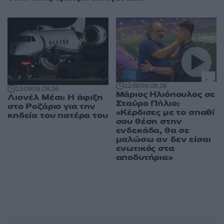
12:58
09.08.26
13:09
09.08.26
Μάριος Ηλιόπουλος σε
Λιονέλ Μέσι: Η άφιξη
Σταύρο Πήλιο:
στο Ροζάριο για την
«Κέρδισες με το σπαθί
κηδεία του πατέρα του
σου θέση στην
ενδεκάδα, θα σε
μαλώσω αν δεν είσαι
ενωτικός στα
αποδυτήρια»