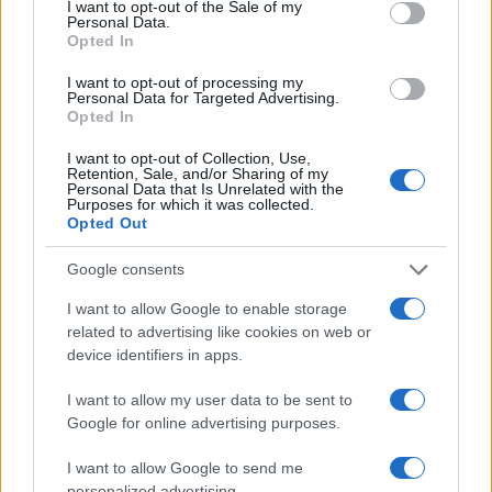
I want to opt-out of the Sale of my
πάρουν την ευχή για τον γιο τους
Personal Data.
Opted In
3
Ηφαίστειο Σαντορίνης: Ένας 15χρονος που
δεν πρόλαβε να ξεφύγει από το τσουνάμι
I want to opt-out of processing my
μπορεί να αλλάξει τη χρονολογία της
Personal Data for Targeted Advertising.
προϊστορικής έκρηξης
Opted In
4
Παρκαδόρος στο Ελαφονήσι συνελήφθη
I want to opt-out of Collection, Use,
για έβδομη φορά - Τον «τσάκωσαν»
Retention, Sale, and/or Sharing of my
αστυνομικοί που προσποιήθηκαν τους
Personal Data that Is Unrelated with the
τουρίστες
Purposes for which it was collected.
Opted Out
5
«Φιάσκο» στη Μαδέιρα με το γάμο του
Κριστιάνο Ρονάλντο: Χιλιάδες άνθρωποι
Google consents
πήγαν σε λάθος εκκλησία και προκάλεσαν
το γέλιο στον Πορτογάλο
I want to allow Google to enable storage
related to advertising like cookies on web or
device identifiers in apps.
Πιο σχολιασμένα
I want to allow my user data to be sent to
Βγήκαν ξανά τα μαχαίρια στην Ελπίδα
98
Google for online advertising purposes.
για τη Δημοκρατία: «Καρυστιανού,
Γρατσία και Γαλανός μετέτρεψαν το
I want to allow Google to send me
κίνημα σε φοβικό αρχηγικό κόμμα»
personalized advertising.