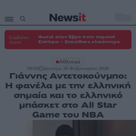
Μετάβαση
σε
o
33
περιεχόμενο
Φωτιά στον Έβρο στην περιοχή
Συμβαίνει
Σπήλαιο – Σηκώθηκε ελικόπτερο
τώρα:
Αθλητικά
08:59
Δευτέρα 16 Φεβρουαρίου 2026
Γιάννης Αντετοκούνμπο:
Η φανέλα με την ελληνική
σημαία και το ελληνικό
μπάσκετ στο All Star
Game του NBA