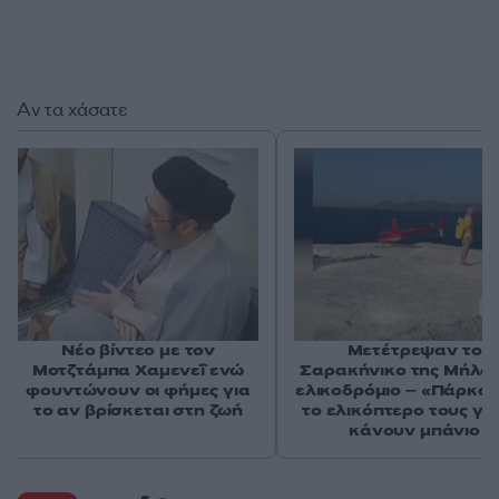
Αν τα χάσατε
Νέο βίντεο με τον
Μετέτρεψαν το
Μοτζτάμπα Χαμενεΐ ενώ
Σαρακήνικο της Μήλου
φουντώνουν οι φήμες για
ελικοδρόμιο – «Πάρκα
το αν βρίσκεται στη ζωή
το ελικόπτερο τους γι
κάνουν μπάνιο