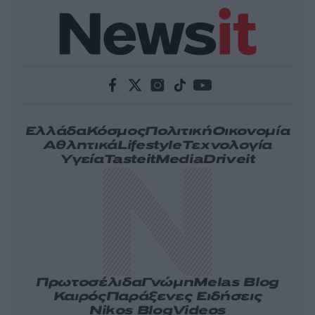
Ελλάδα
Κόσμος
Πολιτική
Οικονομία
Αθλητικά
Lifestyle
Τεχνολογία
Υγεία
Tasteit
Media
Driveit
Πρωτοσέλιδα
Γνώμη
Melas Blog
Καιρός
Παράξενες Ειδήσεις
Nikos Blog
Videos