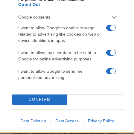
Αθλητικά
Opted Out
ΕΘΝΙΚΗ ΠΟΔΟΣΦΑΙΡΟΥ
Google consents
ΙΒΑΝ ΓΙΟΒΑΝΟΒΙΤΣ
ΟΥΓΓΑΡΙΑ
I want to allow Google to enable storage
Share:
related to advertising like cookies on web or
device identifiers in apps.
Ακολουθήστε το Νewsit.gr στο
Google News
και
ενημερωθείτε πρώτοι για όλη την ειδησεογραφία και τα
I want to allow my user data to be sent to
τελευταία νέα
της ημέρας
Google for online advertising purposes.
I want to allow Google to send me
personalized advertising.
Πιο δημοφιλή
CONFIRM
1
Κωνσταντίνος Αργυρός και Αλεξάνδρα
Νίκα κάνουν διακοπές με πολυτελές γιοτ
με τα δύο παιδιά τους
Data Deletion
Data Access
Privacy Policy
2
Η Άννα Βίσση ξετρελάθηκε με μπάντα που
έπαιζε Τσιτσάνη στο Φισκάρδο και τους