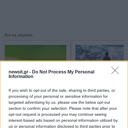
Αν τα χάσατε
newsit.gr -
Do Not Process My Personal
Information
If you wish to opt-out of the sale, sharing to third parties, or
processing of your personal or sensitive information for
Ιός Δυτικού Νείλου: Στην
Εκρηκτικό κοκτέιλ μ
Αττική τα περισσότερα
40άρια και 8 μποφόρ -
targeted advertising by us, please use the below opt-out
κρούσματα – Έξι θάνατοι
συναγερμό η χώρα γ
section to confirm your selection. Please note that after your
τις τελευταίες ημέρες
φωτιές, ενισχύονται 
opt-out request is processed you may continue seeing
άνεμοι τις επόμενες ημ
interest-based ads based on personal information utilized by
us or personal information disclosed to third parties prior to