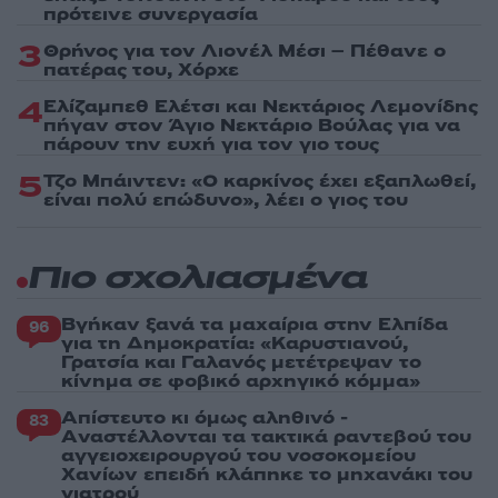
πρότεινε συνεργασία
3
Θρήνος για τον Λιονέλ Μέσι – Πέθανε ο
πατέρας του, Χόρχε
4
Ελίζαμπεθ Ελέτσι και Νεκτάριος Λεμονίδης
πήγαν στον Άγιο Νεκτάριο Βούλας για να
πάρουν την ευχή για τον γιο τους
5
Τζο Μπάιντεν: «Ο καρκίνος έχει εξαπλωθεί,
είναι πολύ επώδυνο», λέει ο γιος του
Πιο σχολιασμένα
Βγήκαν ξανά τα μαχαίρια στην Ελπίδα
96
για τη Δημοκρατία: «Καρυστιανού,
Γρατσία και Γαλανός μετέτρεψαν το
κίνημα σε φοβικό αρχηγικό κόμμα»
Απίστευτο κι όμως αληθινό -
83
Aναστέλλονται τα τακτικά ραντεβού του
αγγειοχειρουργού του νοσοκομείου
Χανίων επειδή κλάπηκε το μηχανάκι του
γιατρού