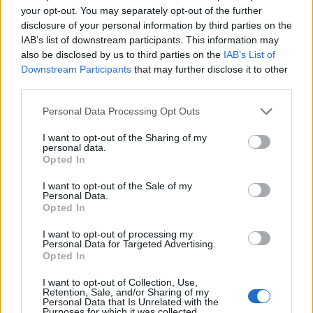
your opt-out. You may separately opt-out of the further
Σχόλια
disclosure of your personal information by third parties on the
IAB’s list of downstream participants. This information may
also be disclosed by us to third parties on the
IAB’s List of
Downstream Participants
that may further disclose it to other
third parties.
Σχολίασε εδώ
Please note that this website/app uses one or more Google
Personal Data Processing Opt Outs
services and may gather and store information including but
not limited to your visit or usage behaviour. You may click to
I want to opt-out of the Sharing of my
50 /50
personal data.
grant or deny consent to Google and its third-party tags to
Opted In
use your data for below specified purposes in below Google
consent section.
I want to opt-out of the Sale of my
Personal Data.
Opted In
2000 /2000
I want to opt-out of processing my
Personal Data for Targeted Advertising.
Υποβολή σχολίου
Opted In
I want to opt-out of Collection, Use,
Όροι Χρήσης
. Το site προστατεύεται από reCAPTCHA, ισχύουν
Retention, Sale, and/or Sharing of my
Πολιτική Απορρήτου
&
Όροι Χρήσης
της Google.
Personal Data that Is Unrelated with the
Purposes for which it was collected.