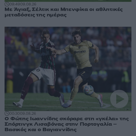
09:49
09.08.26
Με Άγιαξ, Σέλτικ και Μπενφίκα οι αθλητικές
μεταδόσεις της ημέρας
00:30
09.08.26
Ο Φώτης Ιωαννίδης σκόραρε στη «γκέλα» της
Σπόρτινγκ Λισαβόνας στην Πορτογαλία –
Βασικός και ο Βαγιαννίδης