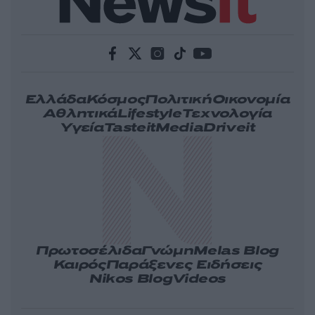
Ελλάδα
Κόσμος
Πολιτική
Οικονομία
Αθλητικά
Lifestyle
Τεχνολογία
Υγεία
Tasteit
Media
Driveit
Πρωτοσέλιδα
Γνώμη
Melas Blog
Καιρός
Παράξενες Ειδήσεις
Nikos Blog
Videos