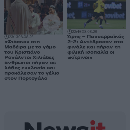
22:46
08.08.26
Άρης – Πανσερραϊκός
23:13
08.08.26
«Φιάσκο» στη
2-2: Αντέδρασαν στο
Μαδέιρα με το γάμο
φινάλε και πήραν τη
του Κριστιάνο
φιλική ισοπαλία οι
Ρονάλντο: Χιλιάδες
«κίτρινοι»
άνθρωποι πήγαν σε
λάθος εκκλησία και
προκάλεσαν το γέλιο
στον Πορτογάλο