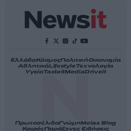
Ελλάδα
Κόσμος
Πολιτική
Οικονομία
Αθλητικά
Lifestyle
Τεχνολογία
Υγεία
Tasteit
Media
Driveit
Πρωτοσέλιδα
Γνώμη
Melas Blog
Καιρός
Παράξενες Ειδήσεις