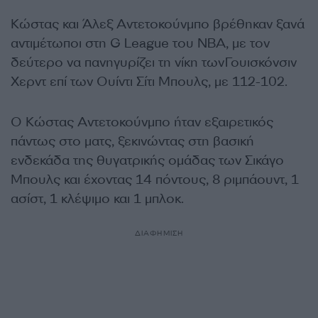
Κώστας και Άλεξ Αντετοκούνμπο βρέθηκαν ξανά
αντιμέτωποι στη G League του NBA, με τον
δεύτερο να πανηγυρίζει τη νίκη τωνΓουισκόνσιν
Χερντ επί των Ουίντι Σίτι Μπουλς, με 112-102.
Ο Κώστας Αντετοκούνμπο ήταν εξαιρετικός
πάντως στο ματς, ξεκινώντας στη βασική
ενδεκάδα της θυγατρικής ομάδας των Σικάγο
Μπουλς και έχοντας 14 πόντους, 8 ριμπάουντ, 1
ασίστ, 1 κλέψιμο και 1 μπλοκ.
ΔΙΑΦΗΜΙΣΗ