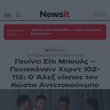
Μετάβαση
σε
o
30
περιεχόμενο
Φωτιά στη Χαλκίδα – Καίει χαμηλή
Συμβαίνει
βλάστηση
τώρα:
Αθλητικά
10:35
Κυριακή 6 Νοεμβρίου 2022
Γουίντι Σίτι Μπουλς –
Γουισκόνσιν Χερντ 102-
112: Ο Άλεξ νίκησε τον
Κώστα Αντετοκούνμπο