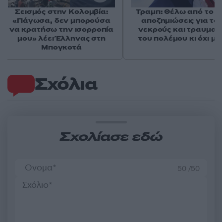
Σεισμός στην Κολομβία:
Τραμπ: Θέλω από το Ι
«Πάγωσα, δεν μπορούσα
αποζημιώσεις για το
να κρατήσω την ισορροπία
νεκρούς και τραυματί
μου» λέει Έλληνας στη
του πολέμου κι όχι μ
Μπογκοτά
Σχόλια
Σχολίασε εδώ
50 /50