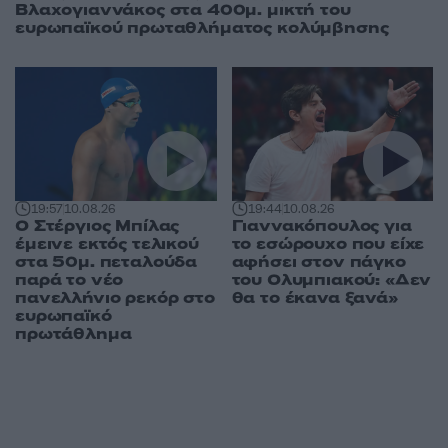
Βλαχογιαννάκος στα 400μ. μικτή του
ευρωπαϊκού πρωταθλήματος κολύμβησης
19:44
10.08.26
19:57
10.08.26
Γιαννακόπουλος για
Ο Στέργιος Μπίλας
το εσώρουχο που είχε
έμεινε εκτός τελικού
αφήσει στον πάγκο
στα 50μ. πεταλούδα
του Ολυμπιακού: «Δεν
παρά το νέο
θα το έκανα ξανά»
πανελλήνιο ρεκόρ στο
ευρωπαϊκό
πρωτάθλημα