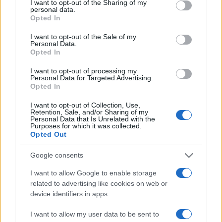
Πιο δημοφιλή
not limited to your visit or usage behaviour. You may click to
I want to opt-out of the Sharing of my
personal data.
grant or deny consent to Google and its third-party tags to
Opted In
1
Βελτιωμένη η εικόνα της φωτιάς στον
use your data for below specified purposes in below Google
Κουβαρά: Παραδόθηκαν στις φλόγες
consent section.
I want to opt-out of the Sale of my
κτηνοτροφικές μονάδες – Εκκενώθηκε ο
Personal Data.
Άγιος Στυλιανός
Opted In
2
Η Μαρία Καρυστιανού απαντά για τις
I want to opt-out of processing my
μαζικές αποχωρήσεις: Είχαμε αντιληφθεί
Personal Data for Targeted Advertising.
το παρακίνημα, ο Θανάσης Αυγερινός μας
Opted In
προσέγγισε
3
Δήμητρα Αλεξανδράκη σε Ιωάννα Τούνη:
I want to opt-out of Collection, Use,
Retention, Sale, and/or Sharing of my
«Χρόνια πολλά, να περάσεις τέλεια στις
Personal Data that Is Unrelated with the
Μαλδίβες, παλιοζηλιάρα»
Purposes for which it was collected.
Opted Out
4
Γιώργος Κοντογιάννης: «Ο Μάρκος
Σεφερλής είναι περήφανος για μένα που
είμαι εργατικός»
Google consents
5
Σκιάθος: Τουρίστες και βαλίτσες
I want to allow Google to enable storage
παρασύρονται από τουρμπίνες αεροπλάνου
related to advertising like cookies on web or
device identifiers in apps.
Πιο σχολιασμένα
I want to allow my user data to be sent to