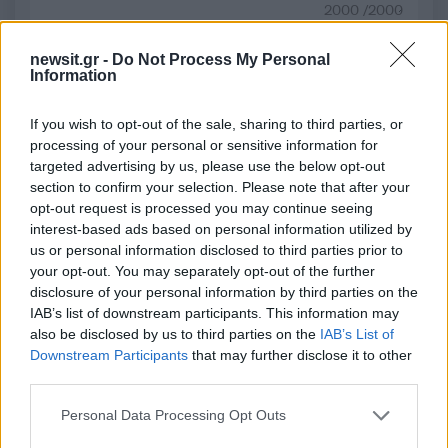
2000 /2000
Υποβολή σχολίου
newsit.gr -
Do Not Process My Personal
Information
Όροι Χρήσης
. Το site προστατεύεται από reCAPTCHA, ισχύουν
Πολιτική Απορρήτου
&
Όροι Χρήσης
της Google.
If you wish to opt-out of the sale, sharing to third parties, or
Αθλητικά
processing of your personal or sensitive information for
targeted advertising by us, please use the below opt-out
ΑΛΕΞ ΑΝΤΕΤΟΚΟΥΝΜΠΟ
section to confirm your selection. Please note that after your
ΚΩΣΤΑΣ ΑΝΤΕΤΟΚΟΥΝΜΠΟ
opt-out request is processed you may continue seeing
interest-based ads based on personal information utilized by
Share:
us or personal information disclosed to third parties prior to
your opt-out. You may separately opt-out of the further
Ακολουθήστε το Νewsit.gr στο
Google News
και
disclosure of your personal information by third parties on the
ενημερωθείτε πρώτοι για όλη την ειδησεογραφία και τα
IAB’s list of downstream participants. This information may
τελευταία νέα
της ημέρας
also be disclosed by us to third parties on the
IAB’s List of
Downstream Participants
that may further disclose it to other
third parties.
Please note that this website/app uses one or more Google
Personal Data Processing Opt Outs
services and may gather and store information including but