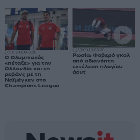
10:09
10.08.26
10:20
10.08.26
Ρωσία: Φοβερό γκολ
Ο Ολυμπιακός
από αδιανόητη
«πέταξε» για την
εκτέλεση πλαγίου
Ολλανδία και τη
άουτ
ρεβάνς με τη
Ναϊμέγκεν στο
Champions League