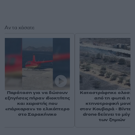
Αν τα χάσατε
Παράταση για να δώσουν
Καταστράφηκε ολοσχ
εξηγήσεις πήραν ιδιοκτήτης
από τη φωτιά η
και χειριστής που
κτηνοτροφική μονά
«πάρκαραν» το ελικόπτερο
στον Κουβαρά - Βίντεο
στο Σαρακήνικο
drone δείχνει το μέγε
των ζημιών