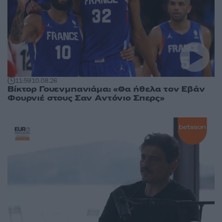
11:59
10.08.26
Βίκτορ Γουενμπανιάμα: «Θα ήθελα τον Εβάν
Φουρνιέ στους Σαν Αντόνιο Σπερς»