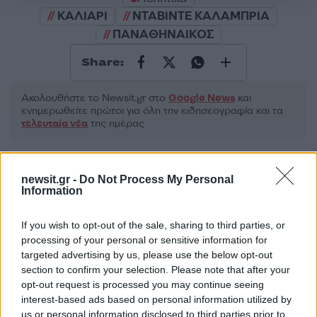
ΚΑΛΙΑΡΙ
ΝΤΑΒΙΝΤΕ ΚΑΛΑΜΠΡΙΑ
ΠΑΝΑΘΗΝΑΙΚΟΣ
Share:
Ακολουθήστε το Νewsit.gr στο
Google News
και
ενημερωθείτε πρώτοι για όλη την ειδησεογραφία και τα
τελευταία νέα
της ημέρας
newsit.gr -
Do Not Process My Personal
Information
Πιο δημοφιλή
If you wish to opt-out of the sale, sharing to third parties, or
processing of your personal or sensitive information for
1
Πάρος: «Αν ήταν κάποιος πάνω από την
targeted advertising by us, please use the below opt-out
πισίνα, δε θα είχα θρηνήσει το παιδί μου» –
Η σπαρακτική περιγραφή του πατέρα και
section to confirm your selection. Please note that after your
τα κενά στους ισχυρισμούς του ιδιοκτήτη
opt-out request is processed you may continue seeing
του beach bar
interest-based ads based on personal information utilized by
us or personal information disclosed to third parties prior to
Μπρίτνεϊ Σπίαρς: Έκανε αποτυχημένο