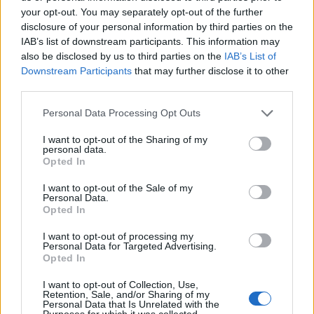
2
μπότοξ και ανέβασε στο Instagram την
your opt-out. You may separately opt-out of the further
εμπειρία της
disclosure of your personal information by third parties on the
IAB’s list of downstream participants. This information may
3
Ο δημοσιογράφος Βασίλης Τσεκούρας
also be disclosed by us to third parties on the
IAB’s List of
ανακοίνωσε ότι παντρεύεται τη σύντροφό
του, Γωγώ Μπαλή
Downstream Participants
that may further disclose it to other
third parties.
4
Γιάννης Παπαμιχαήλ: «Η απαγόρευση
αφορά στη χρήση της εικόνας και της
Please note that this website/app uses one or more Google
Personal Data Processing Opt Outs
φωνής της Αλίκης Βουγιουκλάκη μέσω AI»
services and may gather and store information including but
5
Ο Φειδίας Παναγιώτου πήγε με σορτσάκι
not limited to your visit or usage behaviour. You may click to
I want to opt-out of the Sharing of my
personal data.
σε εκδήλωση μνήμης για τους
grant or deny consent to Google and its third-party tags to
Opted In
δολοφονημένους Κύπριους ήρωες Ισαάκ –
use your data for below specified purposes in below Google
Σολωμού
consent section.
I want to opt-out of the Sale of my
Personal Data.
Opted In
Πιο σχολιασμένα
I want to opt-out of processing my
Personal Data for Targeted Advertising.
Μετέτρεψαν το Σαρακήνικο της Μήλου
161
Opted In
σε ελικοδρόμιο – «Πάρκαραν» το
ελικόπτερο τους για να κάνουν μπάνιο
I want to opt-out of Collection, Use,
Retention, Sale, and/or Sharing of my
Στην Κρήτη ο Κυριάκος Μητσοτάκης,
119
Personal Data that Is Unrelated with the
συνεχίζει τις ολιγοήμερες διακοπές του –
Purposes for which it was collected.