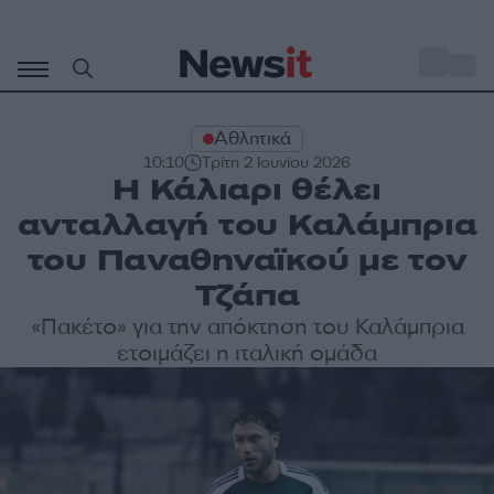
Μετάβαση
σε
o
31
περιεχόμενο
Αθλητικά
10:10
Τρίτη 2 Ιουνίου 2026
Η Κάλιαρι θέλει
ανταλλαγή του Καλάμπρια
του Παναθηναϊκού με τον
Τζάπα
«Πακέτο» για την απόκτηση του Καλάμπρια
ετοιμάζει η ιταλική ομάδα