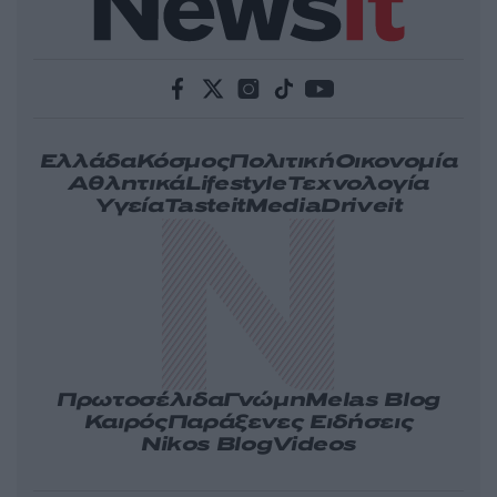
Ελλάδα
Κόσμος
Πολιτική
Οικονομία
Αθλητικά
Lifestyle
Τεχνολογία
Υγεία
Tasteit
Media
Driveit
Πρωτοσέλιδα
Γνώμη
Melas Blog
Καιρός
Παράξενες Ειδήσεις
Nikos Blog
Videos