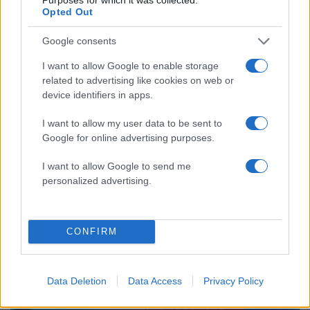
Πού βρέθηκε το Σάββατο
Opted Out
Το οικονομικό πρόγραμμα της ΕΛΑΣ που
92
Google consents
θα παρουσιάσει ο Αλέξης Τσίπρας στη
Θεσσαλονίκη: Σχέδιο τετραετίας
I want to allow Google to enable storage
ΕΛΑΣ: Ο Αλέξης Δέδες ο πρώτος
related to advertising like cookies on web or
79
υποψήφιος βουλευτής του κόμματος –
device identifiers in apps.
Από τα διοικητικά της ΑΕΚ στην πολιτική
σκηνή
I want to allow my user data to be sent to
Γιαννακόπουλος: «Οι Ολυμπιακοί
Google for online advertising purposes.
78
φώναζαν για οφσάιντ στο μπάσκετ, πριν
10 χρόνια έμαθαν ότι η μπάλα είναι
I want to allow Google to send me
πορτοκαλί»
personalized advertising.
CONFIRM
Αθλητικά:
Περισσότερα άρθρα
Data Deletion
Data Access
Privacy Policy