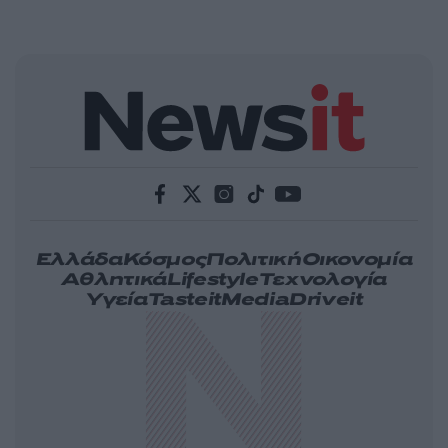
Ελλάδα
Κόσμος
Πολιτική
Οικονομία
Αθλητικά
Lifestyle
Τεχνολογία
Υγεία
Tasteit
Media
Driveit