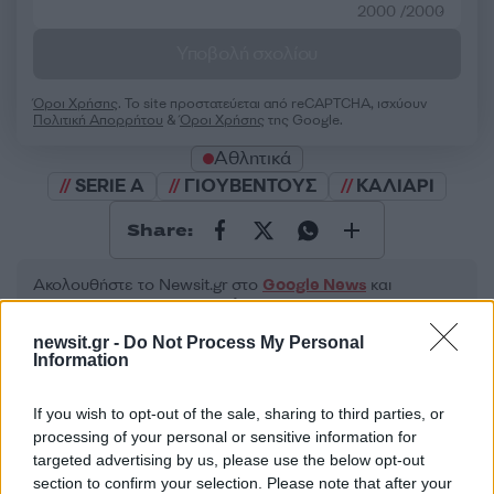
2000 /2000
Υποβολή σχολίου
Όροι Χρήσης
. Το site προστατεύεται από reCAPTCHA, ισχύουν
Πολιτική Απορρήτου
&
Όροι Χρήσης
της Google.
Αθλητικά
SERIE A
ΓΙΟΥΒΕΝΤΟΥΣ
ΚΑΛΙΑΡΙ
Share:
Ακολουθήστε το Νewsit.gr στο
Google News
και
ενημερωθείτε πρώτοι για όλη την ειδησεογραφία και τα
τελευταία νέα
της ημέρας
newsit.gr -
Do Not Process My Personal
Information
If you wish to opt-out of the sale, sharing to third parties, or
processing of your personal or sensitive information for
targeted advertising by us, please use the below opt-out
Πιο δημοφιλή
section to confirm your selection. Please note that after your