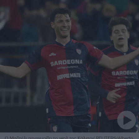
Ο Μαζιτέλι πανηγυρίζει το γκολ της Κάλιαρι/ REUTERS/Alberto