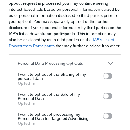
opt-out request is processed you may continue seeing
1
Σοκαριστική υπόθεση στην Κρήτη:
interest-based ads based on personal information utilized by
Τουρίστας ρωτούσε πόσο να πληρώσει για
να ασελγήσει σε 10χρονο κορίτσι - Το παιδί
us or personal information disclosed to third parties prior to
καθόταν αμέριμνο σε αυλή επιχείρησης
your opt-out. You may separately opt-out of the further
disclosure of your personal information by third parties on the
2
Έφυγε από τη ζωή η Χριστίνα Πιτουρά,
IAB’s list of downstream participants. This information may
πρώην σύζυγος του Βασίλη Χιώτη
also be disclosed by us to third parties on the
IAB’s List of
3
Δεν ήταν μόνο η ταχύτητα που οδήγησε
Downstream Participants
that may further disclose it to other
στο τροχαίο στις Σέρρες με νεκρούς μητέρα
third parties.
και γιο - «Ίσως κάτι απέσπασε την προσοχή
του οδηγού» λέει πραγματογνώμονας
Please note that this website/app uses one or more Google
Personal Data Processing Opt Outs
4
Μυστράς: Αλλαγή στην υπερασπιστική
services and may gather and store information including but
γραμμή του 55χρονου που έκρυψε τον
not limited to your visit or usage behaviour. You may click to
I want to opt-out of the Sharing of my
νεκρό πατέρα του σε καταψύκτη – Η
personal data.
grant or deny consent to Google and its third-party tags to
αγάπη στους γονείς και η διαφωνία με την
Opted In
use your data for below specified purposes in below Google
αδερφή του
consent section.
I want to opt-out of the Sale of my
5
Τραγωδία στις Σέρρες: «Τα έχασα όλα, κάτι
Personal Data.
με τράβαγε στην καρδιά μου», λέει ο
Opted In
άνδρας που έχασε σύζυγο και γιο στο
τροχαίο
I want to opt-out of processing my
Personal Data for Targeted Advertising.
Opted In