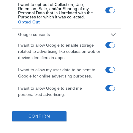
Πιο σχολιασμένα
I want to opt-out of Collection, Use,
Retention, Sale, and/or Sharing of my
Personal Data that Is Unrelated with the
Marfin: Η 46χρονη πήρε προθεσμία για
100
Purposes for which it was collected.
να απολογηθεί την Τρίτη – «Είναι αθώα,
Opted Out
συμμετείχε στη διαδήλωση όπως και
100.000 άτομα»
Google consents
Βγήκαν ξανά τα μαχαίρια στην Ελπίδα
90
για τη Δημοκρατία: «Καρυστιανού,
I want to allow Google to enable storage
Γρατσία και Γαλανός μετέτρεψαν το
related to advertising like cookies on web or
κίνημα σε φοβικό αρχηγικό κόμμα»
device identifiers in apps.
Μεταφορές χρημάτων: Πότε μπορεί να
71
I want to allow my user data to be sent to
θεωρηθούν δωρεές και να επιβληθεί
φόρος – Τι ισχυεί για τις γονικές παροχές
Google for online advertising purposes.
Απίστευτο κι όμως αληθινό -
61
I want to allow Google to send me
Aναστέλλονται τα τακτικά ραντεβού του
personalized advertising.
αγγειοχειρουργού του νοσοκομείου
Χανίων επειδή κλάπηκε το μηχανάκι του
γιατρού
Στα Χανιά για ολιγοήμερες διακοπές ο
52
CONFIRM
Κυριάκος Μητσοτάκης με την σύζυγό του
Μαρέβα