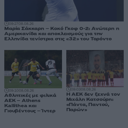
09:27
08.08.26
Μαρία Σάκκαρη – Κοκό Γκοφ 0-2: Ανώτερη η
Αμερικανίδα και αποκλεισμούς για την
Ελληνίδα τενίστρια στις «32» του Τορόντο
09:03
08.08.26
09:10
08.08.26
Η ΑΕΚ δεν ξεχνά τον
Αθλητικές με φιλικά
Μιχάλη Κατσούρη:
ΑΕΚ – Athens
«Πάντα, Παντού,
Kallithea και
Παρών»
Γιουβέντους – Ίντερ