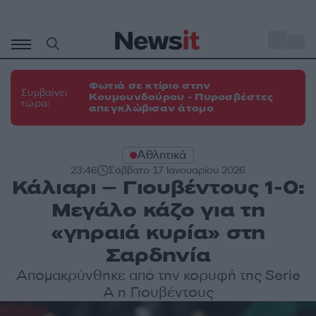
Μετάβαση
σε
o
31
περιεχόμενο
Φωτιά σε κτίριο στην
Συμβαίνει
Κουμουνδούρου - Πυροσβέστες
τώρα:
απεγκλώβισαν άτομο
Αθλητικά
23:46
Σάββατο 17 Ιανουαρίου 2026
Κάλιαρι – Γιουβέντους 1-0:
Μεγάλο κάζο για τη
«γηραιά κυρία» στη
Σαρδηνία
Απομακρύνθηκε από την κορυφή της Serie
A η Γιουβέντους