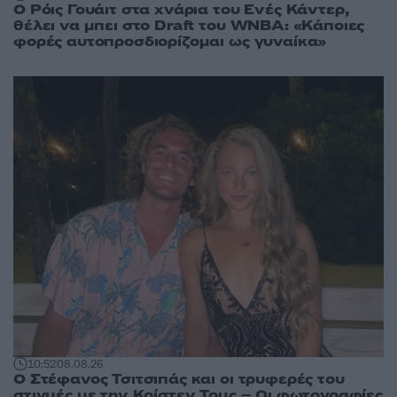
Ο Ρόις Γουάιτ στα χνάρια του Ενές Κάντερ,
θέλει να μπει στο Draft του WNBA: «Κάποιες
φορές αυτοπροσδιορίζομαι ως γυναίκα»
10:52
08.08.26
Ο Στέφανος Τσιτσιπάς και οι τρυφερές του
στιγμές με την Κρίστεν Τομς – Οι φωτογραφίες