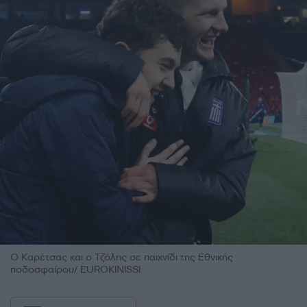
Ο Καρέτσας και ο Τζόλης σε παιχνίδι της Εθνικής
ποδοσφαίρου/ EUROKINISSI