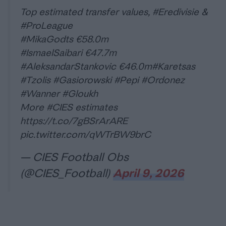
Top estimated transfer values,
#Eredivisie
&
#ProLeague
#MikaGodts
€58.0m
#IsmaelSaibari
€47.7m
#AleksandarStankovic
€46.0m
#Karetsas
#Tzolis
#Gasiorowski
#Pepi
#Ordonez
#Wanner
#Gloukh
More
#CIES
estimates
https://t.co/7gBSrArARE
pic.twitter.com/qWTrBW9brC
— CIES Football Obs
(@CIES_Football)
April 9, 2026