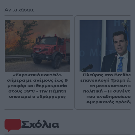
Αν τα χάσατε
«Εκρηκτικό κοκτέιλ»
Πλεύρης στο Breitbart
σήμερα με ανέμους έως 9
επανεκλογή Τραμπ άλ
μποφόρ και θερμοκρασία
τη μεταναστευτική
στους 39°C - Την Πέμπτη
πολιτική – Η συνέντε
υποχωρεί ο υδράργυρος
που αναδημοσίευσε
Αμερικανός πρόεδρ
Σχόλια