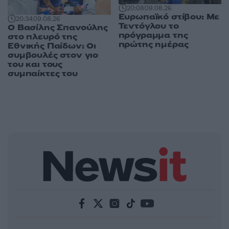
20:08
09.08.26
Ευρωπαϊκό στίβου: Με
20:34
09.08.26
Τεντόγλου το
Ο Βασίλης Σπανούλης
πρόγραμμα της
στο πλευρό της
πρώτης ημέρας
Εθνικής Παίδων: Οι
συμβουλές στον γιο
του και τους
συμπαίκτες του