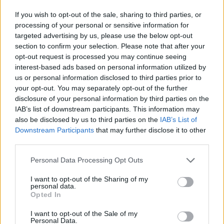
Share:
If you wish to opt-out of the sale, sharing to third parties, or
processing of your personal or sensitive information for
targeted advertising by us, please use the below opt-out
Ακολουθήστε το Νewsit.gr στο
Google News
και
section to confirm your selection. Please note that after your
ενημερωθείτε πρώτοι για όλη την ειδησεογραφία και τα
opt-out request is processed you may continue seeing
τελευταία νέα
της ημέρας
interest-based ads based on personal information utilized by
us or personal information disclosed to third parties prior to
your opt-out. You may separately opt-out of the further
disclosure of your personal information by third parties on the
IAB’s list of downstream participants. This information may
also be disclosed by us to third parties on the
IAB’s List of
Πιο δημοφιλή
Downstream Participants
that may further disclose it to other
third parties.
1
Μετέτρεψαν το Σαρακήνικο της Μήλου σε
ελικοδρόμιο – «Πάρκαραν» το ελικόπτερο
Please note that this website/app uses one or more Google
τους για να κάνουν μπάνιο
Personal Data Processing Opt Outs
services and may gather and store information including but
2
Μπρίτνεϊ Σπίαρς: Έκανε αποτυχημένο
not limited to your visit or usage behaviour. You may click to
I want to opt-out of the Sharing of my
μπότοξ και ανέβασε στο Instagram την
personal data.
grant or deny consent to Google and its third-party tags to
εμπειρία της
Opted In
use your data for below specified purposes in below Google
3
Πάρος: «Αν ήταν κάποιος πάνω από την
consent section.
I want to opt-out of the Sale of my
πισίνα, δε θα είχα θρηνήσει το παιδί μου» –
Personal Data.