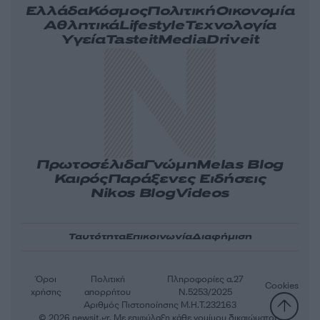
Ελλάδα
Κόσμος
Πολιτική
Οικονομία
Αθλητικά
Lifestyle
Τεχνολογία
Υγεία
Tasteit
Media
Driveit
Πρωτοσέλιδα
Γνώμη
Melas Blog
Καιρός
Παράξενες Ειδήσεις
Nikos Blog
Videos
Ταυτότητα
Επικοινωνία
Διαφήμιση
Όροι
Πολιτική
Πληροφορίες α.27
Cookies
χρήσης
απορρήτου
Ν.5253/2025
Αριθμός Πιστοποίησης Μ.Η.Τ.232163
© 2026 newsit.gr. Με επιφύλαξη κάθε νομίμου δικαιώματος.