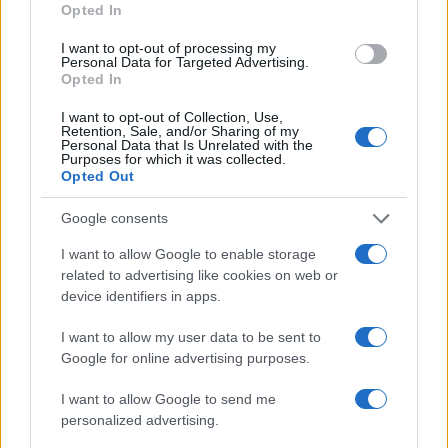
Η σπαρακτική περιγραφή του πατέρα και
Opted In
τα κενά στους ισχυρισμούς του ιδιοκτήτη
του beach bar
I want to opt-out of processing my
Personal Data for Targeted Advertising.
4
Γιάννης Παπαμιχαήλ: «Η απαγόρευση
Opted In
αφορά στη χρήση της εικόνας και της
φωνής της Αλίκης Βουγιουκλάκη μέσω AI»
I want to opt-out of Collection, Use,
Retention, Sale, and/or Sharing of my
5
Ο δημοσιογράφος Βασίλης Τσεκούρας
Personal Data that Is Unrelated with the
ανακοίνωσε ότι παντρεύεται τη σύντροφό
Purposes for which it was collected.
του, Γωγώ Μπαλή
Opted Out
Google consents
Πιο σχολιασμένα
I want to allow Google to enable storage
related to advertising like cookies on web or
Στην Κρήτη ο Κυριάκος Μητσοτάκης,
113
device identifiers in apps.
συνεχίζει τις ολιγοήμερες διακοπές του –
Πού βρέθηκε το Σάββατο
I want to allow my user data to be sent to
Το οικονομικό πρόγραμμα της ΕΛΑΣ που
90
Google for online advertising purposes.
θα παρουσιάσει ο Αλέξης Τσίπρας στη
Θεσσαλονίκη: Σχέδιο τετραετίας
I want to allow Google to send me
ΕΛΑΣ: Ο Αλέξης Δέδες ο πρώτος
personalized advertising.
79
υποψήφιος βουλευτής του κόμματος –