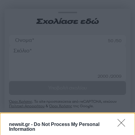
Σχολίασε εδώ
50 /50
2000 /2000
Υποβολή σχολίου
Όροι Χρήσης
. Το site προστατεύεται από reCAPTCHA, ισχύουν
Πολιτική Απορρήτου
&
Όροι Χρήσης
της Google.
Αθλητικά
ΒΕΛΓΙΟ
ΚΩΝΣΤΑΝΤΙΝΟΣ ΚΑΡΕΤΣΑΣ
newsit.gr -
Do Not Process My Personal
Information
ΟΛΛΑΝΔΙΑ
ΧΡΗΣΤΟΣ ΤΖΟΛΗΣ