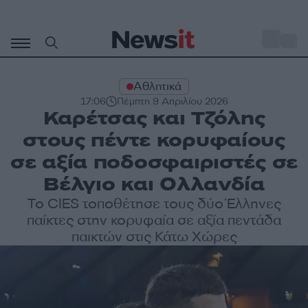
Μετάβαση
σε
o
27
περιεχόμενο
Αθλητικά
17:06
Πέμπτη 9 Απριλίου 2026
Καρέτσας και Τζόλης
στους πέντε κορυφαίους
σε αξία ποδοσφαιριστές σε
Βέλγιο και Ολλανδία
Το CIES τοποθέτησε τους δύο Έλληνες
παίκτες στην κορυφαία σε αξία πεντάδα
παικτών στις Κάτω Χώρες