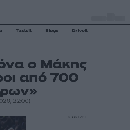
o
Αθήνα
35
C
a
Tasteit
Blogs
Driveit
όνα ο Μάκης
ροι από 700
υρων»
026, 22:00)
ΔΙΑΦΗΜΙΣΗ