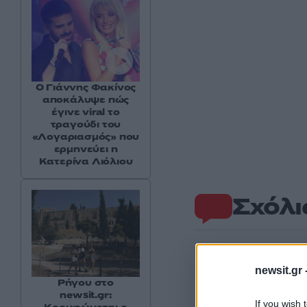
Ο Γιάννης Φακίνος
αποκάλυψε πώς
έγινε viral το
τραγούδι του
«Λογαριασμός» που
ερμηνεύει η
Κατερίνα Λιόλιου
Σχόλι
newsit.gr 
Ρήγου στο
newsit.gr:
If you wish 