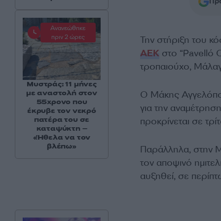
Προ
Ανανεώθηκε
πριν 2 ώρες
Την στήριξη του κό
ΑΕΚ
στο “Pavelló O
τροπαιούχο, Μάλαγ
Μυστράς: 11 μήνες
με αναστολή στον
Ο Μάκης Αγγελόπου
55χρονο που
για την αναμέτρηση
έκρυβε τον νεκρό
πατέρα του σε
προκρίνεται σε τρίτ
καταψύκτη –
«Ήθελα να τον
βλέπω»
Παράλληλα, στην Μ
τον αποψινό ημιτελ
αυξηθεί, σε περίπ