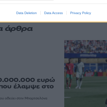
Data Deletion
Data Access
Privacy Policy
α άρθρα
30.000.000 ευρώ
 που έλαμψε στο
 που οδεύει στην Μπαρτσελόνα