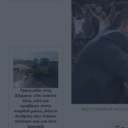
Τραγωδία στις
Σέρρες: «Τα έχασα
όλα, κάτι με
τράβαγε στην
ΦΩΤΟ ΜΑΡΚΟΣ ΧΟΥΖΟΥ
καρδιά μου», λέει ο
άνδρας που έχασε
σύζυγο και γιο στο
τροχαίο