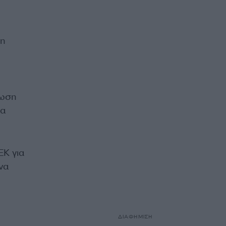
 η
νωση
να
ΕΚ για
να
ΔΙΑΦΗΜΙΣΗ