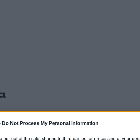
α
-
Do Not Process My Personal Information
Σχολίασε εδώ
to opt-out of the sale, sharing to third parties, or processing of your per