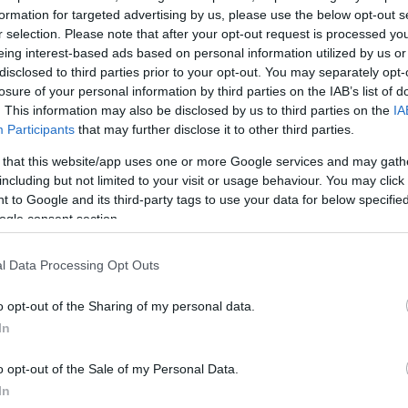
formation for targeted advertising by us, please use the below opt-out s
50
r selection. Please note that after your opt-out request is processed y
eing interest-based ads based on personal information utilized by us or
disclosed to third parties prior to your opt-out. You may separately opt-
losure of your personal information by third parties on the IAB’s list of
. This information may also be disclosed by us to third parties on the
IA
2000 /
Participants
that may further disclose it to other third parties.
 that this website/app uses one or more Google services and may gath
Υποβολή σχολίου
including but not limited to your visit or usage behaviour. You may click 
 to Google and its third-party tags to use your data for below specifi
ροστατεύεται από reCAPTCHA, ισχύουν
Πολιτική Απορρήτου
&
Όροι Χρήσης
της
ogle consent section.
Αθλητικά
l Data Processing Opt Outs
ΕΚ
ΜΑΚΗΣ ΑΓΓΕΛΟΠΟΥΛΟΣ
ΜΑΛΑΓΑ
o opt-out of the Sharing of my personal data.
Share:
In
θήστε το Νewsit.gr στο
Google News
και ενημερωθείτε
o opt-out of the Sale of my Personal Data.
 για όλη την ειδησεογραφία και τα
τελευταία νέα
της
ς
In