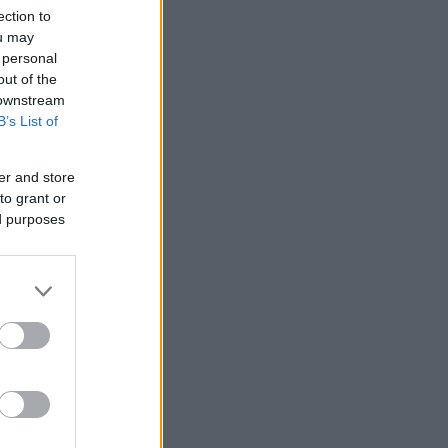
ection to
 /50
ou may
 personal
out of the
 downstream
B’s List of
2000
er and store
to grant or
ed purposes