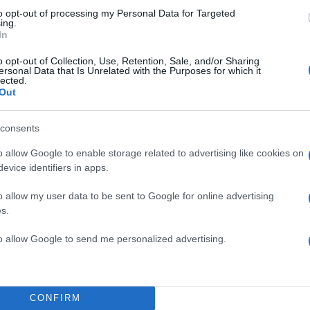
to opt-out of processing my Personal Data for Targeted
ing.
In
o opt-out of Collection, Use, Retention, Sale, and/or Sharing
ersonal Data that Is Unrelated with the Purposes for which it
Πιο σχολι
lected.
Out
δύο καταθέσεις
Μητσοτάκης στη
198
νού – Το στίγμα του
διασύνδεση Ελλ
ιλητικά μηνύματα
εμπιστοσύνης» η
consents
ορτή του Άκη
Έφυγαν οι συνερ
184
o allow Google to enable storage related to advertising like cookies on
δάσκει υπομονή και
επόμενη μέρα γι
evice identifiers in apps.
Canadair 515: Ο
129
ο Ριτσώνας το
αεροσκάφους που
o allow my user data to be sent to Google for online advertising
ου ελικοπτέρου που
φωτιάς
s.
Marfin: Η 46χρο
87
to allow Google to send me personalized advertising.
ρώπους που είχαν
Τρίτη – «Είναι 
ιας της 38χρονης
100.000 άτομα»
Μεταφορές χρημ
70
που έζησε και πώς
να επιβληθεί φόρ
CONFIRM
πιο όμορφο έχω δει