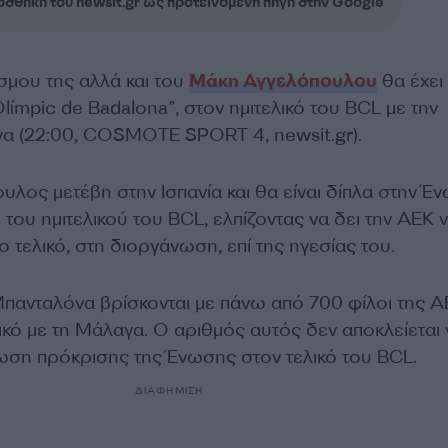
σθήκη του newsit.gr ως προτεινόμενη πηγή στην Google
σμου της αλλά και του
Μάκη Αγγελόπουλου
θα έχει
límpic de Badalona”, στον ημιτελικό του BCL με την
α (22:00, COSMOTE SPORT 4, newsit.gr).
λος μετέβη στην Ισπανία και θα είναι δίπλα στην Έ
 του ημιτελικού του BCL, ελπίζοντας να δει την ΑΕΚ 
ο τελικό, στη διοργάνωση, επί της ηγεσίας του.
πανταλόνα βρίσκονται με πάνω από 700 φίλοι της Α
ικό με τη Μάλαγα. Ο αριθμός αυτός δεν αποκλείεται 
τωση πρόκρισης της Ένωσης στον τελικό του BCL.
ΔΙΑΦΗΜΙΣΗ