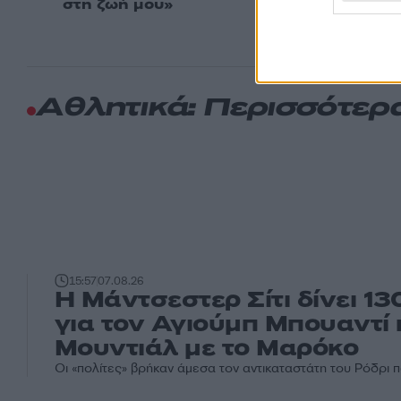
στη ζωή μου»
Αθλητικά: Περισσότερ
15:57
07.08.26
Η Μάντσεστερ Σίτι δίνει 1
για τον Αγιούμπ Μπουαντί
Μουντιάλ με το Μαρόκο
Οι «πολίτες» βρήκαν άμεσα τον αντικαταστάτη του Ρόδρι