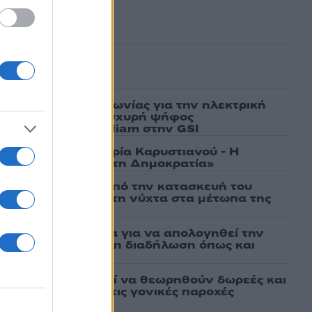
ασμένα
ν υπογραφή συμφωνίας για την ηλεκτρική
άδας – Κύπρου: «Ισχυρή ψήφος
 είσοδος της Meridiam στην GSI
γάτες, μένει η Μαρία Καρυστιανού - Η
α την «Ελπίδα για τη Δημοκρατία»
ι πρώτες εικόνες από την κατασκευή του
 θα επιχειρεί και τη νύχτα στα μέτωπα της
νη πήρε προθεσμία για να απολογηθεί την
αθώα, συμμετείχε στη διαδήλωση όπως και
άτων: Πότε μπορεί να θεωρηθούν δωρεές και
ος – Τι ισχυεί για τις γονικές παροχές