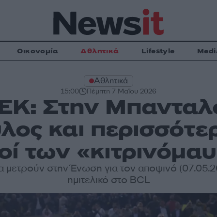
Οικονομία
Αθλητικά
Lifestyle
Medi
Αθλητικά
15:00
Πέμπτη 7 Μαΐου 2026
ΕΚ: Στην Μπανταλ
ος και περισσότε
οί των «κιτρινόμα
 μετρούν στην Ένωση για τον αποψινό (07.05.2
ημιτελικό στο BCL