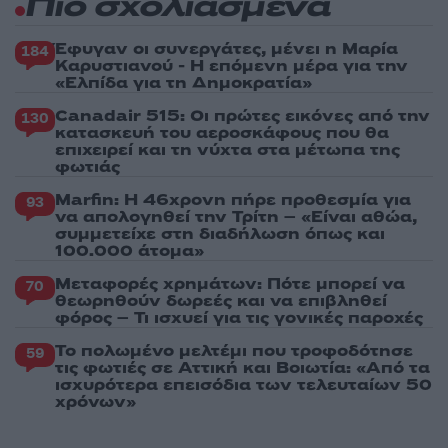
Πιο σχολιασμένα
Έφυγαν οι συνεργάτες, μένει η Μαρία
184
Καρυστιανού - Η επόμενη μέρα για την
«Ελπίδα για τη Δημοκρατία»
Canadair 515: Οι πρώτες εικόνες από την
130
κατασκευή του αεροσκάφους που θα
επιχειρεί και τη νύχτα στα μέτωπα της
φωτιάς
Marfin: Η 46χρονη πήρε προθεσμία για
93
να απολογηθεί την Τρίτη – «Είναι αθώα,
συμμετείχε στη διαδήλωση όπως και
100.000 άτομα»
Μεταφορές χρημάτων: Πότε μπορεί να
70
θεωρηθούν δωρεές και να επιβληθεί
φόρος – Τι ισχυεί για τις γονικές παροχές
Το πολωμένο μελτέμι που τροφοδότησε
59
τις φωτιές σε Αττική και Βοιωτία: «Από τα
ισχυρότερα επεισόδια των τελευταίων 50
χρόνων»