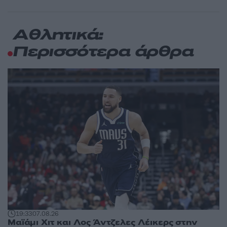
Αθλητικά:
Περισσότερα άρθρα
19:33
07.08.26
Μαϊάμι Χιτ και Λος Άντζελες Λέικερς στην