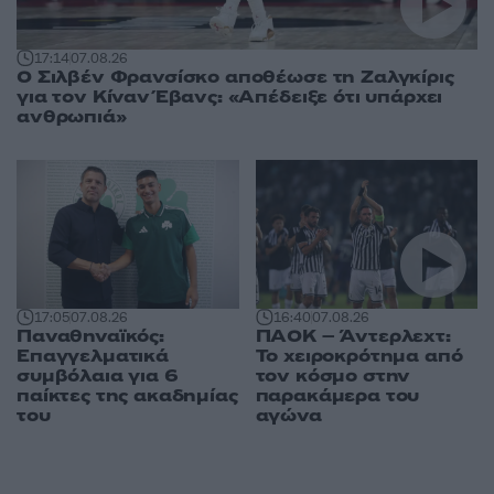
17:14
07.08.26
Ο Σιλβέν Φρανσίσκο αποθέωσε τη Ζαλγκίρις
για τον Κίναν Έβανς: «Απέδειξε ότι υπάρχει
ανθρωπιά»
17:05
07.08.26
16:40
07.08.26
Παναθηναϊκός:
ΠΑΟΚ – Άντερλεχτ:
Επαγγελματικά
Το χειροκρότημα από
συμβόλαια για 6
τον κόσμο στην
παίκτες της ακαδημίας
παρακάμερα του
του
αγώνα