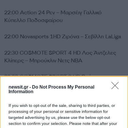
22:00 Action 24 Ρεν – Μαρσέιγ Γαλλικό
Κύπελλο Ποδοσφαίρου
22:00 Novasports 1HD Ζιρόνα – Σεβίλλη LaLiga
22:30 COSMOTE SPORT 4 HD Λος Άντζελες
Κλίπερς – Μπρούκλιν Νετς NBA
22:30 COSMOTE SPORT 3 HD Βιτόρια
Γκιμαράες – Εστρέλα Liga Portugal
newsit.gr -
Do Not Process My Personal
Information
ΔΙΑΦΗΜΙΣΗ
If you wish to opt-out of the sale, sharing to third parties, or
processing of your personal or sensitive information for
targeted advertising by us, please use the below opt-out
section to confirm your selection. Please note that after your