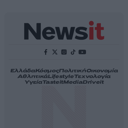
Ελλάδα
Κόσμος
Πολιτική
Οικονομία
Αθλητικά
Lifestyle
Τεχνολογία
Υγεία
Tasteit
Media
Driveit