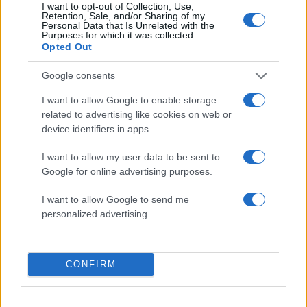
I want to opt-out of Collection, Use,
μητέρα και γιο - «Ίσως κάτι
νεκρό πατέρα του σ
Retention, Sale, and/or Sharing of my
απέσπασε την προσοχή
καταψύκτη – Η αγά
Personal Data that Is Unrelated with the
του οδηγού» λέει
στους γονείς και η
Purposes for which it was collected.
πραγματογνώμονας
διαφωνία με την αδε
Opted Out
του
Google consents
Σχόλια
I want to allow Google to enable storage
related to advertising like cookies on web or
device identifiers in apps.
I want to allow my user data to be sent to
Google for online advertising purposes.
Σχολίασε εδώ
I want to allow Google to send me
personalized advertising.
50 /50
CONFIRM
2000 /2000