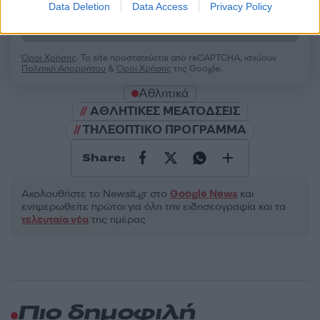
Data Deletion
Data Access
Privacy Policy
Υποβολή σχολίου
Όροι Χρήσης
. Το site προστατεύεται από reCAPTCHA, ισχύουν
Πολιτική Απορρήτου
&
Όροι Χρήσης
της Google.
Αθλητικά
ΑΘΛΗΤΙΚΕΣ ΜΕΑΤΟΔΣΕΙΣ
ΤΗΛΕΟΠΤΙΚΟ ΠΡΟΓΡΑΜΜΑ
Share:
Ακολουθήστε το Νewsit.gr στο
Google News
και
ενημερωθείτε πρώτοι για όλη την ειδησεογραφία και τα
τελευταία νέα
της ημέρας
Πιο δημοφιλή