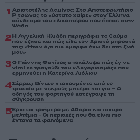
1
Αριστοτέλης Δαμίγος: Στο Αποτεφρωτήριο
Ριτσώνας το «ύστατο χαίρε» στον Έλληνα
σύνδεσμο του ελικοπτέρου που έπεσε στην
Ψάθα
2
Η Αγγελική Ηλιάδη περιγράφει το θαύμα
που έζησε και πώς είδε τον Χριστό μπροστά
της: «Ήταν ό,τι πιο όμορφο έχω δει στη ζωή
μου»
3
Ο Γιάννης Φακίνος αποκάλυψε πώς έγινε
viral το τραγούδι του «Λογαριασμός» που
ερμηνεύει η Κατερίνα Λιόλιου
4
Σέρρες: Βίντεο ντοκουμέντο από το
τροχαίο με νεκρούς μητέρα και γιο – Ο
οδηγός του φορτηγού κατέγραψε τη
σύγκρουση
5
Έρχεται τριήμερο με 40άρια και ισχυρά
μελτέμια - Οι περιοχές που θα είναι πιο
έντονα τα φαινόμενα