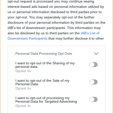
opt-out request is processed you may continue seeing
interest-based ads based on personal information utilized by
us or personal information disclosed to third parties prior to
your opt-out. You may separately opt-out of the further
disclosure of your personal information by third parties on the
IAB’s list of downstream participants. This information may
also be disclosed by us to third parties on the
IAB’s List of
Downstream Participants
that may further disclose it to other
third parties.
Αν τα χάσατε
Please note that this website/app uses one or more Google
Personal Data Processing Opt Outs
services and may gather and store information including but
not limited to your visit or usage behaviour. You may click to
I want to opt-out of the Sharing of my
personal data.
grant or deny consent to Google and its third-party tags to
Opted In
use your data for below specified purposes in below Google
consent section.
I want to opt-out of the Sale of my
Personal Data.
Opted In
I want to opt-out of processing my
Personal Data for Targeted Advertising.
Δεν ήταν μόνο η ταχύτητα
Μυστράς: Αλλαγή στ
Opted In
που οδήγησε στο τροχαίο
υπερασπιστική γραμμή
στις Σέρρες με νεκρούς
55χρονου που έκρυψε