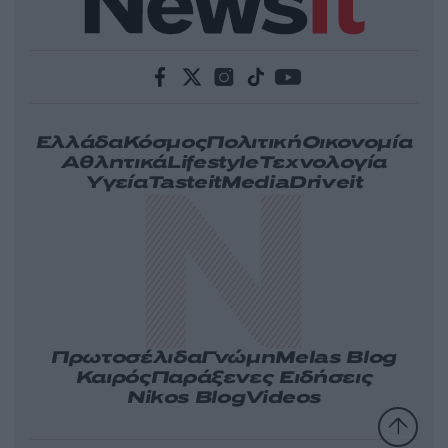
Ελλάδα
Κόσμος
Πολιτική
Οικονομία
Αθλητικά
Lifestyle
Τεχνολογία
Υγεία
Tasteit
Media
Driveit
Πρωτοσέλιδα
Γνώμη
Melas Blog
Καιρός
Παράξενες Ειδήσεις
Nikos Blog
Videos