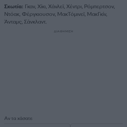
Σκωτία:
Γκαν, Χίκι, Χάνλεϊ, Χέντρι, Ρόμπερτσον,
Ντόακ, Φέργκιουσον, ΜακΤόμινεϊ, ΜακΓκίν,
Άνταμς, Σάνκλαντ.
ΔΙΑΦΗΜΙΣΗ
Αν τα χάσατε