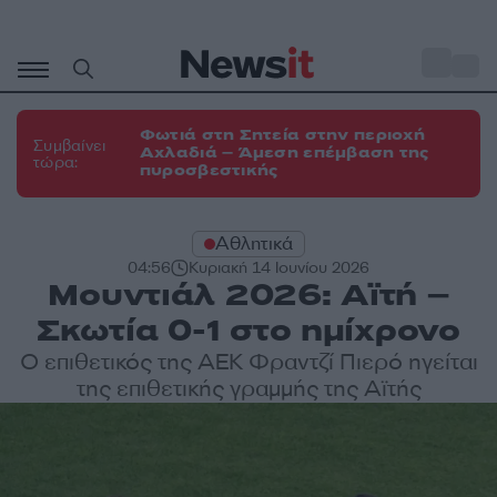
Μετάβαση
σε
o
31
περιεχόμενο
Φωτιά στη Σητεία στην περιοχή
Συμβαίνει
Αχλαδιά – Άμεση επέμβαση της
τώρα:
πυροσβεστικής
Αθλητικά
04:56
Κυριακή 14 Ιουνίου 2026
Μουντιάλ 2026: Αϊτή –
Σκωτία 0-1 στο ημίχρονο
Ο επιθετικός της ΑΕΚ Φραντζί Πιερό ηγείται
της επιθετικής γραμμής της Αϊτής