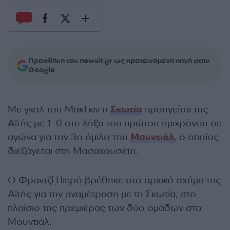
Προσθήκη του newsit.gr ως προτεινόμενη πηγή στην
Google
Με γκολ του ΜακΓκιν η
Σκωτία
προηγείται της
Αϊτής με 1-0 στη λήξη του πρώτου ημιχρόνου σε
αγώνα για τον 3ο όμιλο του
Μουντιάλ
, ο οποίος
διεξάγεται στη Μασαχουσέτη.
Ο Φραντζί Πιερό βρέθηκε στο αρχικό σχήμα της
Αϊτής για την αναμέτρηση με τη Σκωτία, στο
πλαίσιο της πρεμιέρας των δύο ομάδων στο
Μουντιάλ.