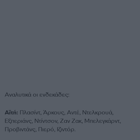
Αναλυτικά οι ενδεκάδες:
Αϊτή:
Πλασίντ, Άρκους, Αντέ, Ντελκρουά,
Εξπεριάνς, Ντίντσον, Ζαν Ζακ, Μπελεγκάρντ,
Προβιντάνς, Πιερό, Ιζιντόρ.