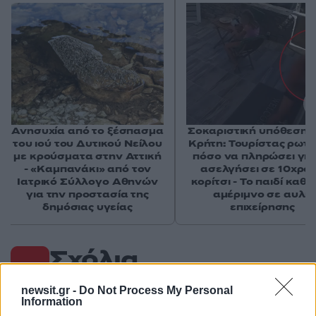
Ανησυχία από το ξέσπασμα
Σοκαριστική υπόθεση 
του ιού του Δυτικού Νείλου
Κρήτη: Τουρίστας ρωτ
με κρούσματα στην Αττική
πόσο να πληρώσει για
- «Καμπανάκι» από τον
ασελγήσει σε 10χρο
Ιατρικό Σύλλογο Αθηνών
κορίτσι - Το παιδί καθ
για την προστασία της
αμέριμνο σε αυλή
δημόσιας υγείας
επιχείρησης
Σχόλια
newsit.gr -
Do Not Process My Personal
Information