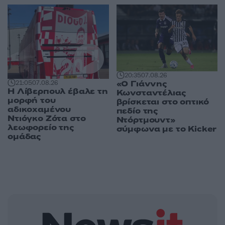
20:35
07.08.26
«Ο Γιάννης
21:05
07.08.26
Η Λίβερπουλ έβαλε τη
Κωνσταντέλιας
μορφή του
βρίσκεται στο οπτικό
αδικοχαμένου
πεδίο της
Ντιόγκο Ζότα στο
Ντόρτμουντ»
λεωφορείο της
σύμφωνα με το Kicker
ομάδας