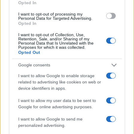
Ακολουθήστε το Νewsit.gr στο
Google News
και
Opted In
ενημερωθείτε πρώτοι για όλη την ειδησεογραφία και τα
τελευταία νέα
της ημέρας
I want to opt-out of processing my
Personal Data for Targeted Advertising.
Opted In
I want to opt-out of Collection, Use,
Retention, Sale, and/or Sharing of my
Personal Data that Is Unrelated with the
Purposes for which it was collected.
Πιο δημοφιλή
Opted Out
1
Σέρρες: Βίντεο ντοκουμέντο από το
Google consents
τροχαίο με νεκρούς μητέρα και γιο – Ο
οδηγός του φορτηγού κατέγραψε τη
I want to allow Google to enable storage
σύγκρουση
related to advertising like cookies on web or
device identifiers in apps.
2
Στα Χανιά για ολιγοήμερες διακοπές ο
Κυριάκος Μητσοτάκης με την σύζυγό του
Μαρέβα
I want to allow my user data to be sent to
Google for online advertising purposes.
3
Marfin: Η 46χρονη πήρε προθεσμία για να
απολογηθεί την Τρίτη – «Είναι αθώα,
I want to allow Google to send me
συμμετείχε στη διαδήλωση όπως και
100.000 άτομα»
personalized advertising.