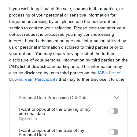
Σχολίασε εδώ
If you wish to opt-out of the sale, sharing to third parties, or
processing of your personal or sensitive information for
targeted advertising by us, please use the below opt-out
50 /50
section to confirm your selection. Please note that after your
opt-out request is processed you may continue seeing
interest-based ads based on personal information utilized by
us or personal information disclosed to third parties prior to
your opt-out. You may separately opt-out of the further
disclosure of your personal information by third parties on the
2000 /2000
IAB’s list of downstream participants. This information may
also be disclosed by us to third parties on the
IAB’s List of
Υποβολή σχολίου
Downstream Participants
that may further disclose it to other
third parties.
Όροι Χρήσης
. Το site προστατεύεται από reCAPTCHA, ισχύουν
Πολιτική Απορρήτου
&
Όροι Χρήσης
της Google.
Please note that this website/app uses one or more Google
Personal Data Processing Opt Outs
services and may gather and store information including but
Αθλητικά
not limited to your visit or usage behaviour. You may click to
I want to opt-out of the Sharing of my
ΜΟΥΝΤΙΑΛ
ΜΟΥΝΤΙΑΛ 2026
personal data.
grant or deny consent to Google and its third-party tags to
Opted In
use your data for below specified purposes in below Google
Share:
consent section.
I want to opt-out of the Sale of my
Personal Data.