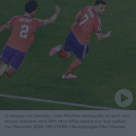
Ο σκόρερ της Σκωτίας, John McGinn πανηγυρίζει το γκολ που
πέτυχε απέναντι στην Αϊτή στον άλλο αγώνα του 3ου ομίλου
του Μουντιάλ 2026 / REUTERS / Φωτογραφία Pilar Olivares