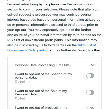
τελευταία νέα
της ημέρας
targeted advertising by us, please use the below opt-out
section to confirm your selection. Please note that after your
opt-out request is processed you may continue seeing
interest-based ads based on personal information utilized by
us or personal information disclosed to third parties prior to
your opt-out. You may separately opt-out of the further
Πιο δημοφιλή
disclosure of your personal information by third parties on the
IAB’s list of downstream participants. This information may
1
Μετέτρεψαν το Σαρακήνικο της Μήλου σε
also be disclosed by us to third parties on the
IAB’s List of
ελικοδρόμιο – «Πάρκαραν» το ελικόπτερο
Downstream Participants
that may further disclose it to other
τους για να κάνουν μπάνιο
third parties.
2
Γιάννης Παπαμιχαήλ: «Η απαγόρευση
αφορά στη χρήση της εικόνας και της
Please note that this website/app uses one or more Google
Personal Data Processing Opt Outs
φωνής της Αλίκης Βουγιουκλάκη μέσω AI»
services and may gather and store information including but
not limited to your visit or usage behaviour. You may click to
I want to opt-out of the Sharing of my
3
Μπρίτνεϊ Σπίαρς: Έκανε αποτυχημένο
personal data.
grant or deny consent to Google and its third-party tags to
μπότοξ και ανέβασε στο Instagram την
Opted In
εμπειρία της
use your data for below specified purposes in below Google
consent section.
I want to opt-out of the Sale of my
4
Πάρος: «Αν ήταν κάποιος πάνω από την
Personal Data.
πισίνα, δε θα είχα θρηνήσει το παιδί μου» –
Opted In
Η σπαρακτική περιγραφή του πατέρα και
τα κενά στους ισχυρισμούς του ιδιοκτήτη
I want to opt-out of processing my