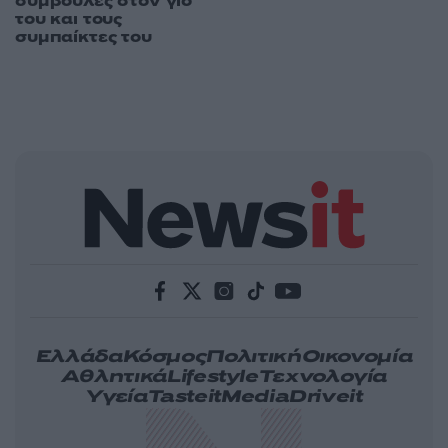
συμβουλές στον γιο
του και τους
συμπαίκτες του
Ελλάδα
Κόσμος
Πολιτική
Οικονομία
Αθλητικά
Lifestyle
Τεχνολογία
Υγεία
Tasteit
Media
Driveit