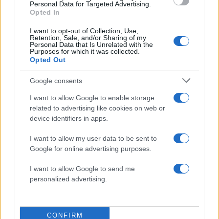
του beach bar
Personal Data for Targeted Advertising.
Opted In
5
Εκρηκτικό κοκτέιλ με 40άρια και 8 μποφόρ
- Σε συναγερμό η χώρα για φωτιές,
I want to opt-out of Collection, Use,
ενισχύονται οι άνεμοι τις επόμενες ημέρες
Retention, Sale, and/or Sharing of my
Personal Data that Is Unrelated with the
Purposes for which it was collected.
Opted Out
Πιο σχολιασμένα
Google consents
Στην Κρήτη ο Κυριάκος Μητσοτάκης,
113
συνεχίζει τις ολιγοήμερες διακοπές του –
I want to allow Google to enable storage
Πού βρέθηκε το Σάββατο
related to advertising like cookies on web or
device identifiers in apps.
Το οικονομικό πρόγραμμα της ΕΛΑΣ που
90
θα παρουσιάσει ο Αλέξης Τσίπρας στη
Θεσσαλονίκη: Σχέδιο τετραετίας
I want to allow my user data to be sent to
Google for online advertising purposes.
ΕΛΑΣ: Ο Αλέξης Δέδες ο πρώτος
79
υποψήφιος βουλευτής του κόμματος –
I want to allow Google to send me
Από τα διοικητικά της ΑΕΚ στην πολιτική
σκηνή
personalized advertising.
Σούπερ μάρκετ: Νέες μειώσεις τιμών –
78
916 προϊόντα στην εθνική πρωτοβουλία,
ανάμεσά τους 130 σχολικά
CONFIRM