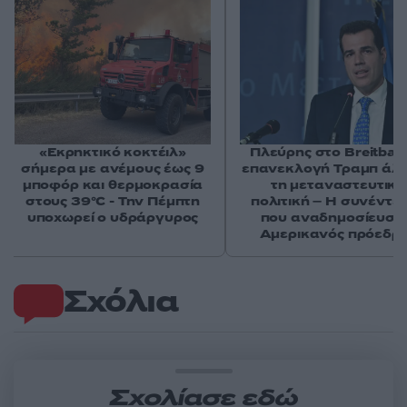
«Εκρηκτικό κοκτέιλ»
Πλεύρης στο Breitbart
σήμερα με ανέμους έως 9
επανεκλογή Τραμπ άλ
μποφόρ και θερμοκρασία
τη μεταναστευτική
στους 39°C - Την Πέμπτη
πολιτική – Η συνέντε
υποχωρεί ο υδράργυρος
που αναδημοσίευσε
Αμερικανός πρόεδρ
Σχόλια
Σχολίασε εδώ