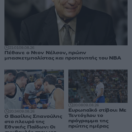
21:01
09.08.26
Πέθανε ο Ντον Νέλσον, πρώην
μπασκετμπολίστας και προπονητής του NBA
20:08
09.08.26
Ευρωπαϊκό στίβου: Με
20:34
09.08.26
Τεντόγλου το
Ο Βασίλης Σπανούλης
πρόγραμμα της
στο πλευρό της
πρώτης ημέρας
Εθνικής Παίδων: Οι