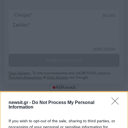
50 /50
2000 /2000
Υποβολή σχολίου
Όροι Χρήσης
. Το site προστατεύεται από reCAPTCHA, ισχύουν
Πολιτική Απορρήτου
&
Όροι Χρήσης
της Google.
Αθλητικά
EURO 2028
ΜΟΥΝΤΙΑΛ
newsit.gr -
Do Not Process My Personal
Share:
Information
Ακολουθήστε το Νewsit.gr στο
Google News
και
If you wish to opt-out of the sale, sharing to third parties, or
ενημερωθείτε πρώτοι για όλη την ειδησεογραφία και τα
processing of your personal or sensitive information for