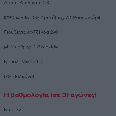
Λέτσε-Αταλάντα 0-3
(29′ Σκαλβίνι, 59′ Κρστόβιτς, 73′ Ρασπαντόρι)
Γιουβέντους-Τζένοα 2-0
(4′ Μπρέμερ, 17′ ΜακΚίνι)
Νάπολι-Μίλαν 1-0
(79′ Πολιτάνο)
Η βαθμολογία (σε 31 αγώνες)
Ίντερ 72