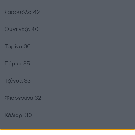
Σασουόλο 42
Ουντινέζε 40
Τορίνο 36
Πάρμα 35
Τζένοα 33
Φιορεντίνα 32
Κάλιαρι 30
Κρεμονέζε 27