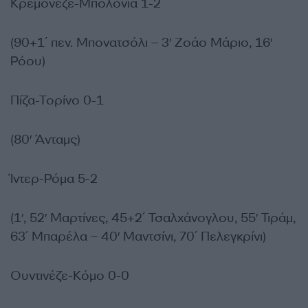
Κρεμονέζε-Μπολόνια 1-2
(90+1΄ πεν. Μπονατσόλι – 3′ Ζοάο Μάριο, 16′
Ρόου)
Πίζα-Τορίνο 0-1
(80′ Άνταμς)
Ίντερ-Ρόμα 5-2
(1′, 52′ Μαρτίνες, 45+2΄ Τσαλχάνογλου, 55′ Τιράμ,
63΄ Μπαρέλα – 40′ Μαντσίνι, 70΄ Πελεγκρίνι)
Ουντινέζε-Κόμο 0-0