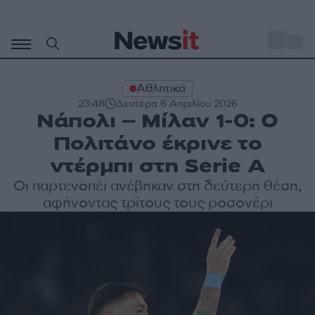
Μετάβαση
σε
o
27
περιεχόμενο
Αθλητικά
23:48
Δευτέρα 6 Απριλίου 2026
Νάπολι – Μίλαν 1-0: Ο
Πολιτάνο έκρινε το
ντέρμπι στη Serie A
Οι παρτενοπέι ανέβηκαν στη δεύτερη θέση,
αφήνοντας τρίτους τους ροσονέρι