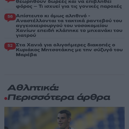
θεωρηθούν δωρεές και να επιβληθεί
φόρος – Τι ισχυεί για τις γονικές παροχές
Απίστευτο κι όμως αληθινό -
56
Aναστέλλονται τα τακτικά ραντεβού του
αγγειοχειρουργού του νοσοκομείου
Χανίων επειδή κλάπηκε το μηχανάκι του
γιατρού
Στα Χανιά για ολιγοήμερες διακοπές ο
52
Κυριάκος Μητσοτάκης με την σύζυγό του
Μαρέβα
Αθλητικά:
Περισσότερα άρθρα