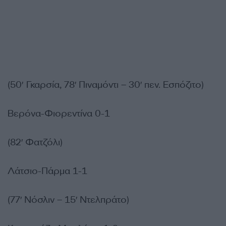
(50′ Γκαρσία, 78′ Πιναμόντι – 30′ πεν. Εσπόζιτο)
Βερόνα-Φιορεντίνα 0-1
(82′ Φατζόλι)
Λάτσιο-Πάρμα 1-1
(77′ Νόσλιν – 15′ Ντελπράτο)