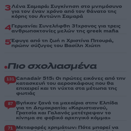
3
Λένα Σαμαρά: Συγκίνηση στο μνημόσυνο
για τον έναν χρόνο από τον θάνατο της
κόρης του Αντώνη Σαμαρά
4
Γερμανία: Συνελήφθη 31χρονος για τρεις
ανθρωποκτονίες μελών της greek mafia
5
Έφυγε από τη ζωή η Χριστίνα Πιτουρά,
πρώην σύζυγος του Βασίλη Χιώτη
Πιο σχολιασμένα
Canadair 515: Οι πρώτες εικόνες από την
131
κατασκευή του αεροσκάφους που θα
επιχειρεί και τη νύχτα στα μέτωπα της
φωτιάς
Βγήκαν ξανά τα μαχαίρια στην Ελπίδα
87
για τη Δημοκρατία: «Καρυστιανού,
Γρατσία και Γαλανός μετέτρεψαν το
κίνημα σε φοβικό αρχηγικό κόμμα»
Μεταφορές χρημάτων: Πότε μπορεί να
71