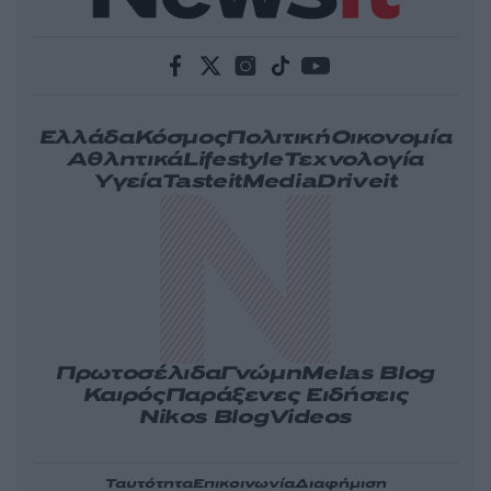
Ελλάδα
Κόσμος
Πολιτική
Οικονομία
Αθλητικά
Lifestyle
Τεχνολογία
Υγεία
Tasteit
Media
Driveit
Πρωτοσέλιδα
Γνώμη
Melas Blog
Καιρός
Παράξενες Ειδήσεις
Nikos Blog
Videos
Ταυτότητα
Επικοινωνία
Διαφήμιση