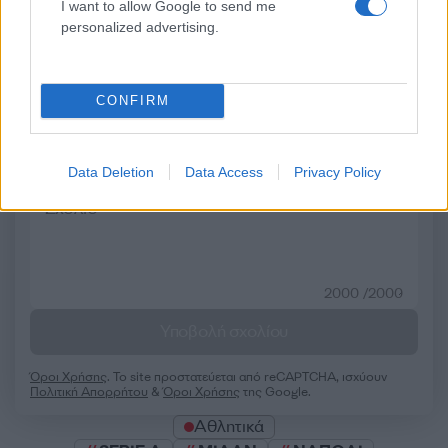
Σχόλια
I want to allow Google to send me
personalized advertising.
CONFIRM
Σχολίασε εδώ
Data Deletion
Data Access
Privacy Policy
50 /50
2000 /2000
Υποβολή σχολίου
Όροι Χρήσης
. Το site προστατεύεται από reCAPTCHA, ισχύουν
Πολιτική Απορρήτου
&
Όροι Χρήσης
της Google.
Αθλητικά