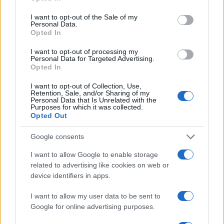
use your data for below specified purposes in below Google
consent section.
I want to opt-out of the Sale of my
Personal Data.
Αν τα χάσατε
Opted In
I want to opt-out of processing my
Personal Data for Targeted Advertising.
Opted In
I want to opt-out of Collection, Use,
Retention, Sale, and/or Sharing of my
Personal Data that Is Unrelated with the
Purposes for which it was collected.
Opted Out
Ίση με 6 βόμβες Χιροσίμα η
«Ψήνονται» στα 40άρ
Google consents
ενέργεια που
δυτική και βόρεια Ελλά
απελευθερώθηκε από τη
Ενισχυμένα μελτέμια έ
I want to allow Google to enable storage
mega fire σε Αττική και
μποφόρ στο Αιγαίο μέ
related to advertising like cookies on web or
Βοιωτία - Πώς κάηκε μέσα
Δεκαπενταύγουστ
device identifiers in apps.
σε 2 βράδια το 55% της
έκτασης
I want to allow my user data to be sent to
Google for online advertising purposes.