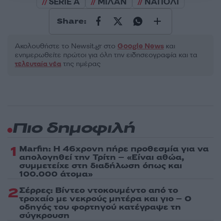
SERIE A
ΜΙΛΑΝ
ΝΑΠΟΛΙ
Share:
Ακολουθήστε το Νewsit.gr στο
Google News
και
ενημερωθείτε πρώτοι για όλη την ειδησεογραφία και τα
τελευταία νέα
της ημέρας
Πιο δημοφιλή
1
Marfin: Η 46χρονη πήρε προθεσμία για να
απολογηθεί την Τρίτη – «Είναι αθώα,
συμμετείχε στη διαδήλωση όπως και
100.000 άτομα»
2
Σέρρες: Βίντεο ντοκουμέντο από το
τροχαίο με νεκρούς μητέρα και γιο – Ο
οδηγός του φορτηγού κατέγραψε τη
σύγκρουση