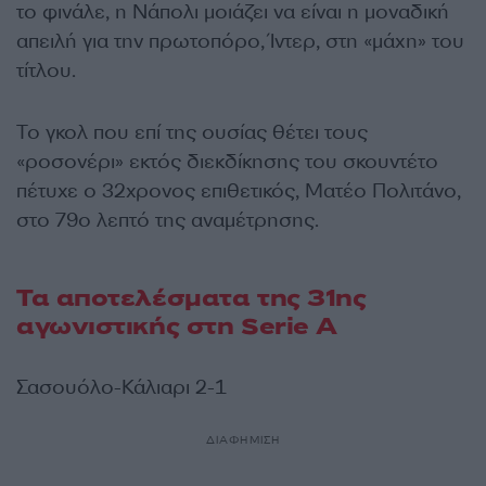
το φινάλε, η Νάπολι μοιάζει να είναι η μοναδική
απειλή για την πρωτοπόρο, Ίντερ, στη «μάχη» του
τίτλου.
Το γκολ που επί της ουσίας θέτει τους
«ροσονέρι» εκτός διεκδίκησης του σκουντέτο
πέτυχε ο 32χρονος επιθετικός, Ματέο Πολιτάνο,
στο 79ο λεπτό της αναμέτρησης.
Τα αποτελέσματα της 31ης
αγωνιστικής στη Serie A
Σασουόλο-Κάλιαρι 2-1
ΔΙΑΦΗΜΙΣΗ