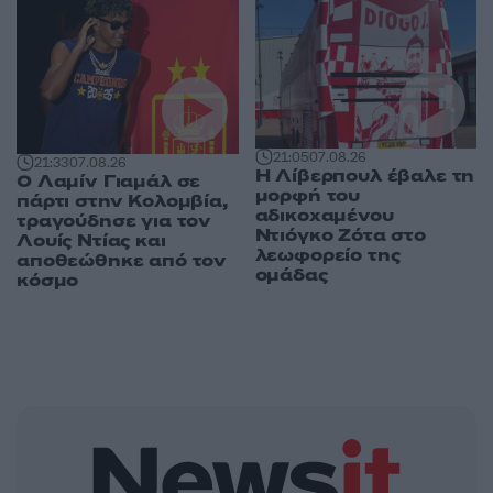
21:05
07.08.26
21:33
07.08.26
Η Λίβερπουλ έβαλε τη
Ο Λαμίν Γιαμάλ σε
μορφή του
πάρτι στην Κολομβία,
αδικοχαμένου
τραγούδησε για τον
Ντιόγκο Ζότα στο
Λουίς Ντίας και
λεωφορείο της
αποθεώθηκε από τον
ομάδας
κόσμο