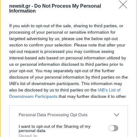
newsit.gr -
Do Not Process My Personal
Information
Λέτσε 27
If you wish to opt-out of the sale, sharing to third parties, or
Βερόνα 18
processing of your personal or sensitive information for
targeted advertising by us, please use the below opt-out
section to confirm your selection. Please note that after your
Πίζα 18
opt-out request is processed you may continue seeing
interest-based ads based on personal information utilized by
ΔΙΑΦΗΜΙΣΗ
us or personal information disclosed to third parties prior to
your opt-out. You may separately opt-out of the further
disclosure of your personal information by third parties on the
IAB’s list of downstream participants. This information may
also be disclosed by us to third parties on the
IAB’s List of
Downstream Participants
that may further disclose it to other
third parties.
Please note that this website/app uses one or more Google
Personal Data Processing Opt Outs
services and may gather and store information including but
not limited to your visit or usage behaviour. You may click to
I want to opt-out of the Sharing of my
personal data.
grant or deny consent to Google and its third-party tags to
Opted In