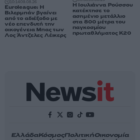
10:14
09.08.26
Η Ιουλιάννα Ρούσσου
Euroleague: Η
κατέκτησε το
Βιλερμπάν βγαίνει
ασημένιο μετάλλιο
από το αδιέξοδο με
στα 800 μέτρα του
νέο επενδυτή την
παγκοσμίου
οικογένεια Μπας των
πρωταθλήματος Κ20
Λος Άντζελες Λέικερς
Ελλάδα
Κόσμος
Πολιτική
Οικονομία