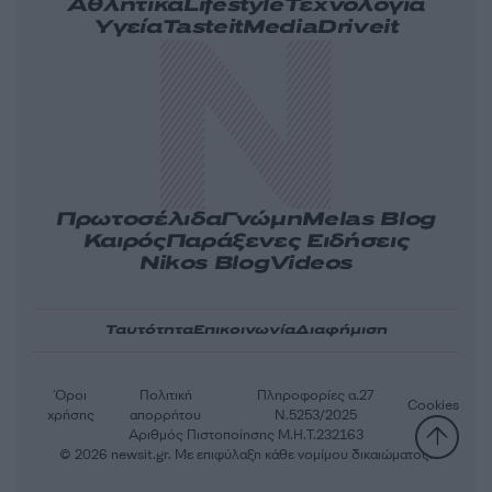
Αθλητικά
Lifestyle
Τεχνολογία
Υγεία
Tasteit
Media
Driveit
Πρωτοσέλιδα
Γνώμη
Melas Blog
Καιρός
Παράξενες Ειδήσεις
Nikos Blog
Videos
Ταυτότητα
Επικοινωνία
Διαφήμιση
Όροι
Πολιτική
Πληροφορίες α.27
Cookies
χρήσης
απορρήτου
Ν.5253/2025
Αριθμός Πιστοποίησης Μ.Η.Τ.232163
© 2026 newsit.gr. Με επιφύλαξη κάθε νομίμου δικαιώματος.