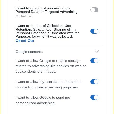
5
Ηφαίστειο Σαντορίνης: Ένας 15χρονος που
δεν πρόλαβε να ξεφύγει από το τσουνάμι
I want to opt-out of processing my
μπορεί να αλλάξει τη χρονολογία της
Personal Data for Targeted Advertising.
προϊστορικής έκρηξης
Opted In
I want to opt-out of Collection, Use,
Retention, Sale, and/or Sharing of my
Personal Data that Is Unrelated with the
Πιο σχολιασμένα
Purposes for which it was collected.
Opted Out
Βγήκαν ξανά τα μαχαίρια στην Ελπίδα
96
για τη Δημοκρατία: «Καρυστιανού,
Google consents
Γρατσία και Γαλανός μετέτρεψαν το
κίνημα σε φοβικό αρχηγικό κόμμα»
I want to allow Google to enable storage
Απίστευτο κι όμως αληθινό -
related to advertising like cookies on web or
84
Aναστέλλονται τα τακτικά ραντεβού του
device identifiers in apps.
αγγειοχειρουργού του νοσοκομείου
Χανίων επειδή κλάπηκε το μηχανάκι του
I want to allow my user data to be sent to
γιατρού
Google for online advertising purposes.
Στην Κρήτη ο Κυριάκος Μητσοτάκης,
80
συνεχίζει τις ολιγοήμερες διακοπές του –
I want to allow Google to send me
Πού βρέθηκε το Σάββατο
personalized advertising.
ΕΛΑΣ: Ο Αλέξης Δέδες ο πρώτος
73
υποψήφιος βουλευτής του κόμματος –