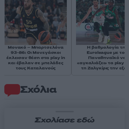
Μονακό – Μπαρτσελόνα
Η βαθμολογία της
93-86: Οι Μονεγάσκοι
Euroleague με τον
έκλεισαν θέση στα play in
Παναθηναϊκό να
και έβαλαν σε μπελάδες
«αγκαλιάζει» τα play in
τους Καταλανούς
τη Ζαλγκίρις την εξά
Σχόλια
Σχολίασε εδώ