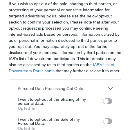
Ακολουθήστε το Νewsit.gr στο
Google News
και
If you wish to opt-out of the sale, sharing to third parties, or
ενημερωθείτε πρώτοι για όλη την ειδησεογραφία και τα
processing of your personal or sensitive information for
τελευταία νέα
της ημέρας
targeted advertising by us, please use the below opt-out
section to confirm your selection. Please note that after your
opt-out request is processed you may continue seeing
interest-based ads based on personal information utilized by
us or personal information disclosed to third parties prior to
your opt-out. You may separately opt-out of the further
Πιο δημοφιλή
disclosure of your personal information by third parties on the
IAB’s list of downstream participants. This information may
1
Κωνσταντίνος Αργυρός και Αλεξάνδρα
also be disclosed by us to third parties on the
IAB’s List of
Νίκα κάνουν διακοπές με πολυτελές γιοτ
με τα δύο παιδιά τους
Downstream Participants
that may further disclose it to other
third parties.
2
Η Άννα Βίσση ξετρελάθηκε με μπάντα που
έπαιζε Τσιτσάνη στο Φισκάρδο και τους
Please note that this website/app uses one or more Google
Personal Data Processing Opt Outs
πρότεινε συνεργασία
services and may gather and store information including but
3
not limited to your visit or usage behaviour. You may click to
I want to opt-out of the Sharing of my
Θρήνος για τον Λιονέλ Μέσι – Πέθανε ο
personal data.
πατέρας του, Χόρχε
grant or deny consent to Google and its third-party tags to
Opted In
use your data for below specified purposes in below Google
4
Ελίζαμπεθ Ελέτσι και Νεκτάριος Λεμονίδης
consent section.
πήγαν στον Άγιο Νεκτάριο Βούλας για να
I want to opt-out of the Sale of my
Personal Data.
πάρουν την ευχή για τον γιο τους
Opted In