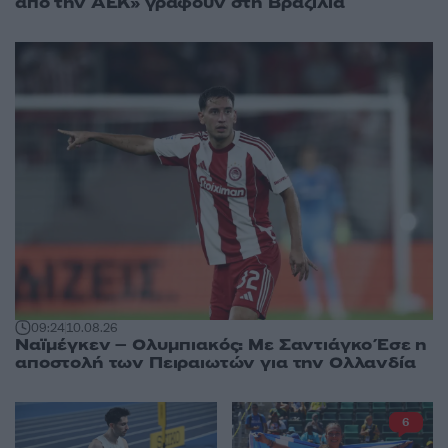
από την ΑΕΚ» γράφουν στη Βραζιλία
09:24
10.08.26
Ναϊμέγκεν – Ολυμπιακός: Με Σαντιάγκο Έσε η
αποστολή των Πειραιωτών για την Ολλανδία
6