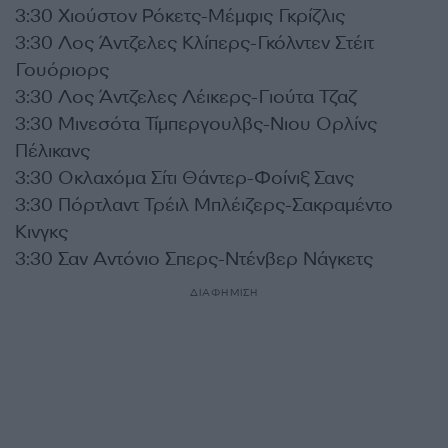
3:30 Χιούστον Ρόκετς-Μέμφις Γκρίζλις
3:30 Λος Άντζελες Κλίπερς-Γκόλντεν Στέιτ
Γουόριορς
3:30 Λος Άντζελες Λέικερς-Γιούτα Τζαζ
3:30 Μινεσότα Τίμπεργουλβς-Νιου Ορλίνς
Πέλικανς
3:30 Οκλαχόμα Σίτι Θάντερ-Φοίνιξ Σανς
3:30 Πόρτλαντ Τρέιλ Μπλέιζερς-Σακραμέντο
Κινγκς
3:30 Σαν Αντόνιο Σπερς-Ντένβερ Νάγκετς
ΔΙΑΦΗΜΙΣΗ