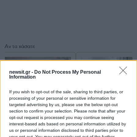
Αν τα χάσατε
newsit.gr -
Do Not Process My Personal
Information
If you wish to opt-out of the sale, sharing to third parties, or
processing of your personal or sensitive information for
targeted advertising by us, please use the below opt-out
section to confirm your selection. Please note that after your
Μεγάλη φωτιά στον
Η Μαρία Καρυστιαν
Κουβαρά Αττικής:
απαντά για τις μαζικ
opt-out request is processed you may continue seeing
Καίγονται πτηνοτροφικές
αποχωρήσεις: Είχαμ
interest-based ads based on personal information utilized by
μονάδες - Εκκενώθηκε ο
αντιληφθεί το παρακίν
us or personal information disclosed to third parties prior to
Άγιος Στυλιανός, διακοπή
ο Θανάσης Αυγερινός 
your opt-out. You may separately opt-out of the further