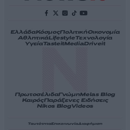
Ελλάδα
Κόσμος
Πολιτική
Οικονομία
Αθλητικά
Lifestyle
Τεχνολογία
Υγεία
Tasteit
Media
Driveit
Πρωτοσέλιδα
Γνώμη
Melas Blog
Καιρός
Παράξενες Ειδήσεις
Nikos Blog
Videos
Ταυτότητα
Επικοινωνία
Διαφήμιση