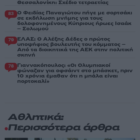
Θεσσαλονίκη: Σχέδιο τετραετίας
Ο Φειδίας Παναγιώτου πήγε με σορτσάκι
83
σε εκδήλωση μνήμης για τους
δολοφονημένους Κύπριους ήρωες Ισαάκ
– Σολωμού
ΕΛΑΣ: Ο Αλέξης Δέδες ο πρώτος
79
υποψήφιος βουλευτής του κόμματος –
Από τα διοικητικά της ΑΕΚ στην πολιτική
σκηνή
Γιαννακόπουλος: «Οι Ολυμπιακοί
78
φώναζαν για οφσάιντ στο μπάσκετ, πριν
10 χρόνια έμαθαν ότι η μπάλα είναι
πορτοκαλί»
Αθλητικά:
Περισσότερα άρθρα