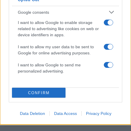
Όροι Χρήσης
. Το site προστατεύεται από reCAPTCHA, ισχύουν
Πολιτική Απορρήτου
&
Όροι Χρήσης
της Google.
Google consents
Αθλητικά
I want to allow Google to enable storage
Share:
related to advertising like cookies on web or
device identifiers in apps.
Ακολουθήστε το Νewsit.gr στο
Google News
και
I want to allow my user data to be sent to
ενημερωθείτε πρώτοι για όλη την ειδησεογραφία και τα
τελευταία νέα
της ημέρας
Google for online advertising purposes.
I want to allow Google to send me
personalized advertising.
Πιο δημοφιλή
CONFIRM
1
Πάρος: «Αν ήταν κάποιος πάνω από την
πισίνα, δε θα είχα θρηνήσει το παιδί μου» –
Η σπαρακτική περιγραφή του πατέρα και
Data Deletion
Data Access
Privacy Policy
τα κενά στους ισχυρισμούς του ιδιοκτήτη
του beach bar