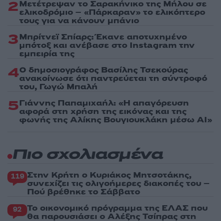
2
Μετέτρεψαν το Σαρακήνικο της Μήλου σε
ελικοδρόμιο – «Πάρκαραν» το ελικόπτερο
τους για να κάνουν μπάνιο
3
Μπρίτνεϊ Σπίαρς: Έκανε αποτυχημένο
μπότοξ και ανέβασε στο Instagram την
εμπειρία της
4
Ο δημοσιογράφος Βασίλης Τσεκούρας
ανακοίνωσε ότι παντρεύεται τη σύντροφό
του, Γωγώ Μπαλή
5
Γιάννης Παπαμιχαήλ: «Η απαγόρευση
αφορά στη χρήση της εικόνας και της
φωνής της Αλίκης Βουγιουκλάκη μέσω AI»
Πιο σχολιασμένα
Στην Κρήτη ο Κυριάκος Μητσοτάκης,
119
συνεχίζει τις ολιγοήμερες διακοπές του –
Πού βρέθηκε το Σάββατο
Το οικονομικό πρόγραμμα της ΕΛΑΣ που
92
θα παρουσιάσει ο Αλέξης Τσίπρας στη