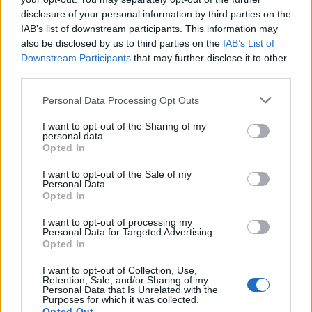
κυκλοφορίας στη Λαυρίου
προσέγγισε
disclosure of your personal information by third parties on the
IAB’s list of downstream participants. This information may
also be disclosed by us to third parties on the
IAB’s List of
Σχόλια
Downstream Participants
that may further disclose it to other
third parties.
Please note that this website/app uses one or more Google
Personal Data Processing Opt Outs
services and may gather and store information including but
not limited to your visit or usage behaviour. You may click to
I want to opt-out of the Sharing of my
Σχολίασε εδώ
personal data.
grant or deny consent to Google and its third-party tags to
Opted In
use your data for below specified purposes in below Google
consent section.
I want to opt-out of the Sale of my
50 /50
Personal Data.
Opted In
I want to opt-out of processing my
Personal Data for Targeted Advertising.
Opted In
2000 /2000
I want to opt-out of Collection, Use,
Retention, Sale, and/or Sharing of my
Υποβολή σχολίου
Personal Data that Is Unrelated with the
Purposes for which it was collected.
Opted Out