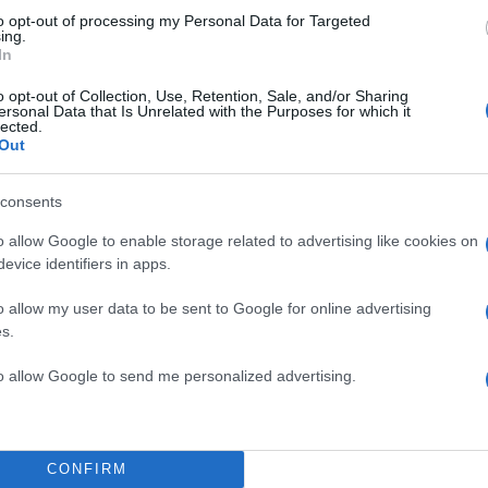
to opt-out of processing my Personal Data for Targeted
ing.
παιδί με την τραγουδίστρια Ελένη Φουρέιρα.
In
o opt-out of Collection, Use, Retention, Sale, and/or Sharing
ersonal Data that Is Unrelated with the Purposes for which it
lected.
α
Out
consents
o allow Google to enable storage related to advertising like cookies on
evice identifiers in apps.
Σχολίασε εδώ
o allow my user data to be sent to Google for online advertising
s.
50
to allow Google to send me personalized advertising.
CONFIRM
2000 /