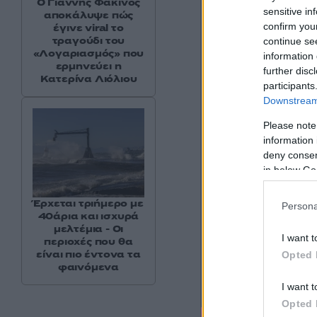
Ο Γιάννης Φακίνος
sensitive in
αποκάλυψε πώς
confirm you
έγινε viral το
τραγούδι του
continue se
«Λογαριασμός» που
information 
ερμηνεύει η
further disc
Κατερίνα Λιόλιου
participants
Downstream 
Please note
information 
deny consent
in below Go
Έρχεται τριήμερο με
Persona
40άρια και ισχυρά
μελτέμια - Οι
I want t
περιοχές που θα
είναι πιο έντονα τα
Opted 
φαινόμενα
I want t
Opted 