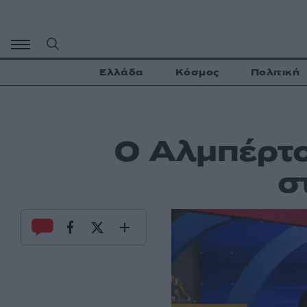
Μετάβαση
σε
περιεχόμενο
Ελλάδα
Κόσμος
Πολιτική
Ο Αλμπέρτο
σ