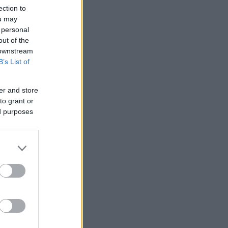
ection to
ou may
 personal
out of the
 downstream
B’s List of
er and store
to grant or
ed purposes