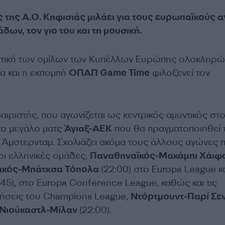
 της Α.Ο. Κηφισιάς μιλάει για τους ευρωπαϊκούς 
ων, τον γιο του και τη μουσική.
στική των ομίλων των Κυπέλλων Ευρώπης ολοκληρώ
α και η εκπομπή
ΟΠΑΠ
Game
Time
φιλοξενεί τον
ριστής, που αγωνίζεται ως κεντρικός αμυντικός στο
 το μεγάλο ματς
Άγιαξ-ΑΕΚ
που θα πραγματοποιηθεί 
ο Άμστερνταμ. Σχολιάζει ακόμα τους άλλους αγώνες 
οι ελληνικές ομάδες,
Παναθηναϊκός-Μακάμπι Χάιφ
ακός-Μπάτκσα Τόπολα
(22:00) στο Europa League κ
:45), στo Europa Conference League, καθώς και τις
ήσεις του Champions League,
Ντόρτμουντ-Παρί Σε
Νιούκαστλ-Μίλαν
(22:00).