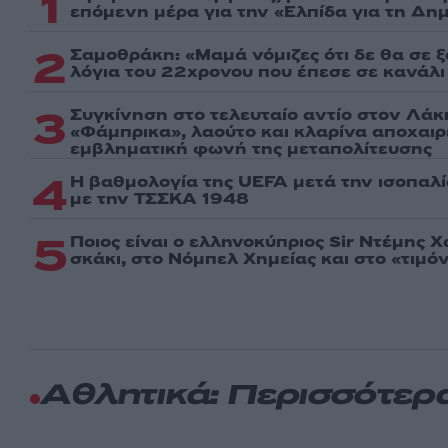
1
επόμενη μέρα για την «Ελπίδα για τη Δη
2
Σαμοθράκη: «Μαμά νόμιζες ότι δε θα σε 
λόγια του 22χρονου που έπεσε σε κανάλι
3
Συγκίνηση στο τελευταίο αντίο στον Λάκ
«Φάμπρικα», λαούτο και κλαρίνα αποχαι
εμβληματική φωνή της μεταπολίτευσης
4
Η βαθμολογία της UEFA μετά την ισοπαλ
με την ΤΣΣΚΑ 1948
5
Ποιος είναι ο ελληνοκύπριος Sir Ντέμης 
σκάκι, στο Νόμπελ Χημείας και στο «τιμόν
Αθλητικά: Περισσότερ