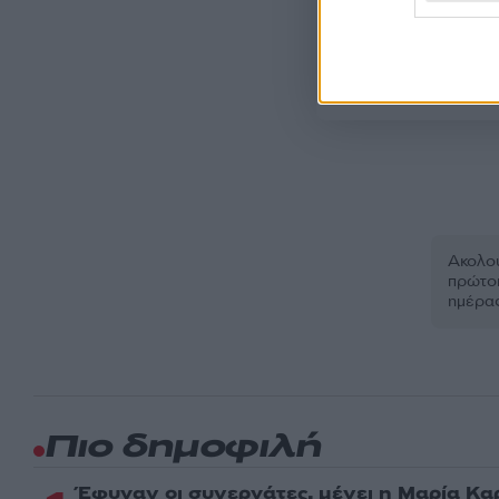
Όροι Χρήσης
. Το site π
Google.
Ακολου
πρώτοι
ημέρα
Πιο δημοφιλή
Έφυγαν οι συνεργάτες, μένει η Μαρία Κα