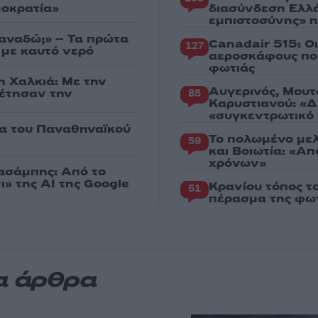
μοκρατία»
διασύνδεση Ελλ
εμπιστοσύνης» η
ξαναδώ;» – Τα πρώτα
Canadair 515: Ο
127
 με καυτό νερό
αεροσκάφους που
φωτιάς
η Χαλκιά: Με την
Αυγερινός, Μουτ
ρέτησαν την
85
Καρυστιανού: «Δ
«συγκεντρωτικό
ία του Παναθηναϊκού
Το πολωμένο μελ
59
και Βοιωτία: «Α
χρόνων»
Χασάμπης: Από το
ι» της AI της Google
Κρανίου τόπος τ
51
πέρασμα της φωτ
α άρθρα