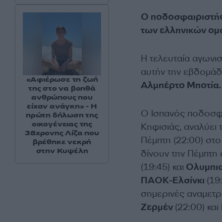
Ο ποδοσφαιριστής
των ελληνικών ομάδ
Η τελευταία αγωνι
αυτήν την εβδομάδ
«Αφιέρωσε τη ζωή
Αλμπέρτο Μποτία.
της στο να βοηθά
ανθρώπους που
είχαν ανάγκη» - Η
Ο Ισπανός ποδοσφαι
πρώτη δήλωση της
οικογένειας της
Κηφισιάς, αναλύει
38χρονης Λίζα που
Πέμπτη (22:00) στ
βρέθηκε νεκρή
στην Κυψέλη
δίνουν την Πέμπτη 
(19:45) και
Ολυμπι
ΠΑΟΚ-Ελσίνκι
(19
σημερινές αναμετρ
Ζερμέν
(22:00) και