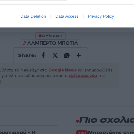
Υποβολή σχολίου
Data Deletion
Data Access
Privacy Policy
ροστατεύεται από reCAPTCHA, ισχύουν
Πολιτική Απορρήτου
&
Όροι Χρήσης
της
Αθλητικά
ΑΛΜΠΕΡΤΟ ΜΠΟΤΙΑ
Share:
θήστε το Νewsit.gr στο
Google News
και ενημερωθείτε
 για όλη την ειδησεογραφία και τα
τελευταία νέα
της
ς
Πιο σχολι
ρυστιανού - Η
Μητσοτάκης στη
198