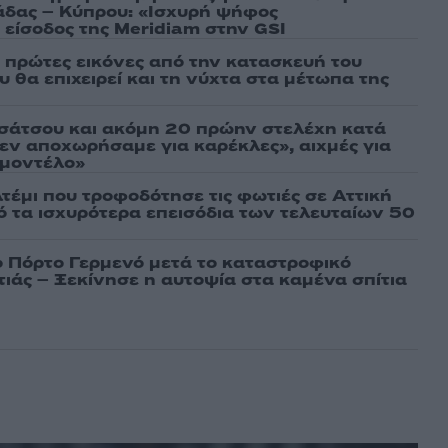
άδας – Κύπρου: «Ισχυρή ψήφος
 είσοδος της Meridiam στην GSI
ι πρώτες εικόνες από την κατασκευή του
 θα επιχειρεί και τη νύχτα στα μέτωπα της
σάτσου και ακόμη 20 πρώην στελέχη κατά
εν αποχωρήσαμε για καρέκλες», αιχμές για
 μοντέλο»
τέμι που τροφοδότησε τις φωτιές σε Αττική
πό τα ισχυρότερα επεισόδια των τελευταίων 50
ο Πόρτο Γερμενό μετά το καταστροφικό
ιάς – Ξεκίνησε η αυτοψία στα καμένα σπίτια