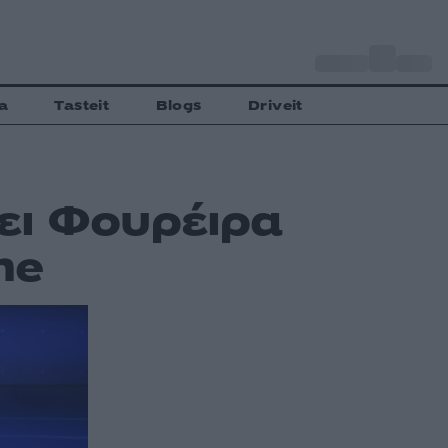
o
Αθήνα
31
C
a
Tasteit
Blogs
Driveit
ει Φουρέιρα
me