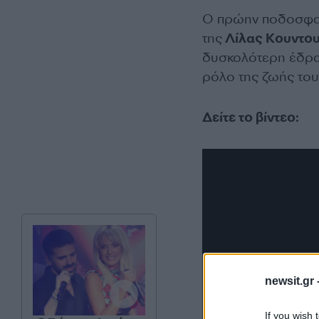
Ο πρώην ποδοσφαιρ
της
Λίλας Κουντο
δυσκολότερη έδρα π
ρόλο της ζωής του,
Δείτε το βίντεο:
newsit.gr 
If you wish 