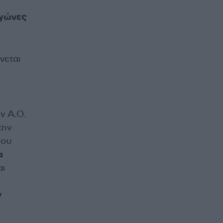
αγώνες
νεται
ν Α.Ο.
την
που
α
αι
ν