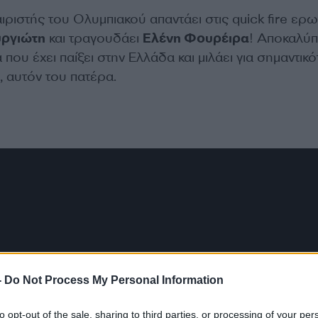
ιστής του Ολυμπιακού απαντάει στις quick fire ερω
υργιώτη
και τραγουδάει
Ελένη Φουρέιρα
! Αποκαλύπτ
ου έχει παίξει στην Ελλάδα και μιλάει για σημαντικ
 αυτόν του πατέρα.
-
Do Not Process My Personal Information
to opt-out of the sale, sharing to third parties, or processing of your per