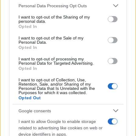
Please note that this website/app uses one or more Google
Personal Data Processing Opt Outs
services and may gather and store information including but
Όσον αφορά τις αναμετρήσεις των Rising Star, η
not limited to your visit or usage behaviour. You may click to
I want to opt-out of the Sharing of my
personal data.
Team Βινς και η Team Μέλο έδωσαν ραντεβού
grant or deny consent to Google and its third-party tags to
Opted In
use your data for below specified purposes in below Google
στον τελικό, με την πρώτη να επικρατεί με 25-24.
consent section.
I want to opt-out of the Sale of my
MVP ήταν ο Βι Τζέι Έτζκομπ με 6 πόντους και 2
Personal Data.
ριμπάουντ σε 8’45”.
Opted In
I want to opt-out of processing my
Personal Data for Targeted Advertising.
Το All-Star Game θα διεξαχθεί την Κυριακή, μετά
Opted In
από ένα απόγευμα αγώνων το Σάββατο (σουτ,
I want to opt-out of Collection, Use,
καρφώματα και ευστοχία).
Retention, Sale, and/or Sharing of my
Personal Data that Is Unrelated with the
ΔΙΑΦΗΜΙΣΗ
Purposes for which it was collected.
Opted Out
Google consents
I want to allow Google to enable storage
related to advertising like cookies on web or
device identifiers in apps.