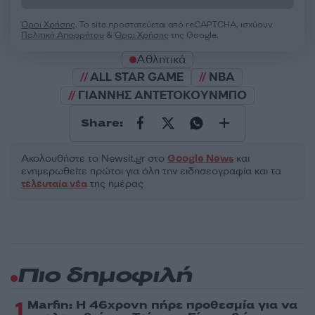
Όροι Χρήσης
. Το site προστατεύεται από reCAPTCHA, ισχύουν
Πολιτική Απορρήτου
&
Όροι Χρήσης
της Google.
Αθλητικά
ALL STAR GAME
NBA
ΓΙΑΝΝΗΣ ΑΝΤΕΤΟΚΟΥΝΜΠΟ
Share:
Ακολουθήστε το Νewsit.gr στο
Google News
και
ενημερωθείτε πρώτοι για όλη την ειδησεογραφία και τα
τελευταία νέα
της ημέρας
Πιο δημοφιλή
1
Marfin: Η 46χρονη πήρε προθεσμία για να