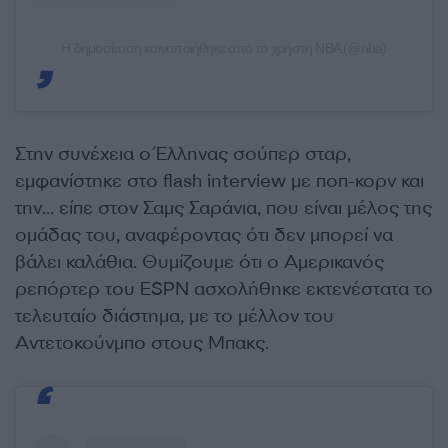
Η δημοσίευση κοινοποιήθηκε από το χρήστη NBA (@nba)
Στην συνέχεια ο Έλληνας σούπερ σταρ,
εμφανίστηκε στο flash interview με ποπ-κορν και
την… είπε στον Σαμς Σαράνια, που είναι μέλος της
ομάδας του, αναφέροντας ότι δεν μπορεί να
βάλει καλάθια. Θυμίζουμε ότι ο Αμερικανός
ρεπόρτερ του ESPN ασχολήθηκε εκτενέστατα το
τελευταίο διάστημα, με το μέλλον του
Αντετοκούνμπο στους Μπακς.