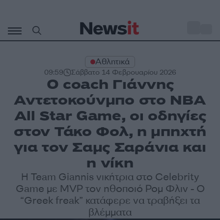
Μετάβαση
σε
o
27
περιεχόμενο
Αθλητικά
09:59
Σάββατο 14 Φεβρουαρίου 2026
Ο coach Γιάννης
Αντετοκούνμπο στο NBA
All Star Game, οι οδηγίες
στον Τάκο Φολ, η μπηχτή
για τον Σαμς Σαράνια και
η νίκη
Η Team Giannis νικήτρια στο Celebrity
Game με MVP τον ηθοποιό Ρομ Φλιν - Ο
“Greek freak” κατάφερε να τραβήξει τα
βλέμματα