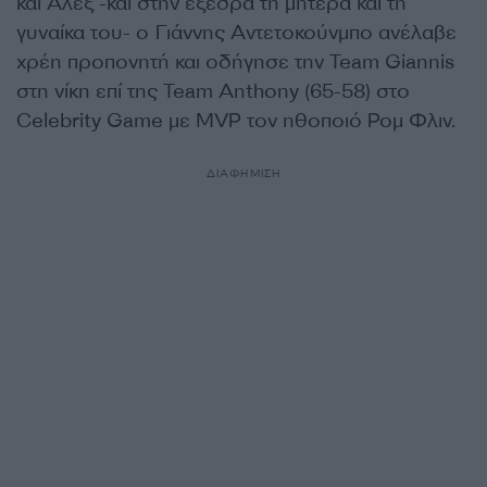
και Άλεξ -και στην εξέδρα τη μητέρα και τη
γυναίκα του- ο Γιάννης Αντετοκούνμπο ανέλαβε
χρέη προπονητή και οδήγησε την Team Giannis
στη νίκη επί της Team Anthony (65-58) στο
Celebrity Game με MVP τον ηθοποιό Ρομ Φλιν.
ΔΙΑΦΗΜΙΣΗ