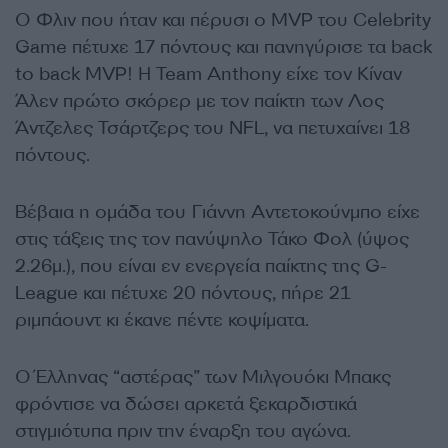
Ο Φλιν που ήταν και πέρυσι ο MVP του Celebrity
Game πέτυχε 17 πόντους και πανηγύρισε τα back
to back MVP! Η Team Anthony είχε τον Κίναν
Άλεν πρώτο σκόρερ με τον παίκτη των Λος
Άντζελες Τσάρτζερς του NFL, να πετυχαίνει 18
πόντους.
Βέβαια η ομάδα του Γιάννη Αντετοκούνμπο είχε
στις τάξεις της τον πανύψηλο Τάκο Φολ (ύψος
2.26μ.), που είναι εν ενεργεία παίκτης της G-
League και πέτυχε 20 πόντους, πήρε 21
ριμπάουντ κι έκανε πέντε κοψίματα.
Ο Έλληνας “αστέρας” των Μιλγουόκι Μπακς
φρόντισε να δώσει αρκετά ξεκαρδιστικά
στιγμιότυπα πριν την έναρξη του αγώνα.