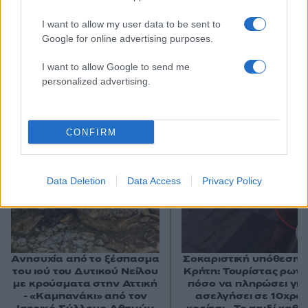
I want to allow my user data to be sent to
Google for online advertising purposes.
I want to allow Google to send me
personalized advertising.
Αν τα χάσατε
CONFIRM
Data Deletion
Data Access
Privacy Policy
Ανησυχία από το ξέσπασμα
Σοκαριστική υπόθεση 
του ιού του Δυτικού Νείλου
Κρήτη: Τουρίστας ρωτ
με κρούσματα στην Αττική
πόσο να πληρώσει για
- «Καμπανάκι» από τον
ασελγήσει σε 10χρο