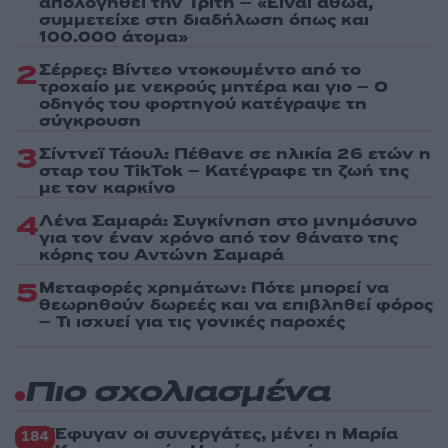
απολογηθεί την Τρίτη – «Είναι αθώα,
συμμετείχε στη διαδήλωση όπως και
100.000 άτομα»
2
Σέρρες: Βίντεο ντοκουμέντο από το
τροχαίο με νεκρούς μητέρα και γιο – Ο
οδηγός του φορτηγού κατέγραψε τη
σύγκρουση
3
Σίντνεϊ Τάουλ: Πέθανε σε ηλικία 26 ετών η
σταρ του TikTok – Kατέγραφε τη ζωή της
με τον καρκίνο
4
Λένα Σαμαρά: Συγκίνηση στο μνημόσυνο
για τον έναν χρόνο από τον θάνατο της
κόρης του Αντώνη Σαμαρά
5
Μεταφορές χρημάτων: Πότε μπορεί να
θεωρηθούν δωρεές και να επιβληθεί φόρος
– Τι ισχυεί για τις γονικές παροχές
Πιο σχολιασμένα
Έφυγαν οι συνεργάτες, μένει η Μαρία
184