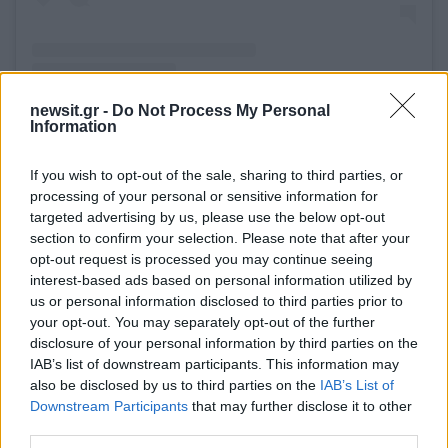
newsit.gr -
Do Not Process My Personal
Η δημοσίευση κοινοποιήθηκε από το χρήστη Bleacher Report
Information
(@bleacherreport)
If you wish to opt-out of the sale, sharing to third parties, or
processing of your personal or sensitive information for
targeted advertising by us, please use the below opt-out
section to confirm your selection. Please note that after your
“He cannot hoop.”
opt-out request is processed you may continue seeing
interest-based ads based on personal information utilized by
us or personal information disclosed to third parties prior to
Giannis on Shams.
your opt-out. You may separately opt-out of the further
pic.twitter.com/wYIamBqfsV
disclosure of your personal information by third parties on the
IAB’s list of downstream participants. This information may
— Milwaukee Bucks (@Bucks)
also be disclosed by us to third parties on the
IAB’s List of
Downstream Participants
that may further disclose it to other
February 14, 2026
third parties.