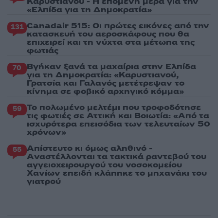
Καρυστιανού - Η επόμενη μέρα για την
«Ελπίδα για τη Δημοκρατία»
Canadair 515: Οι πρώτες εικόνες από την
131
κατασκευή του αεροσκάφους που θα
επιχειρεί και τη νύχτα στα μέτωπα της
φωτιάς
Βγήκαν ξανά τα μαχαίρια στην Ελπίδα
70
για τη Δημοκρατία: «Καρυστιανού,
Γρατσία και Γαλανός μετέτρεψαν το
κίνημα σε φοβικό αρχηγικό κόμμα»
Το πολωμένο μελτέμι που τροφοδότησε
59
τις φωτιές σε Αττική και Βοιωτία: «Από τα
ισχυρότερα επεισόδια των τελευταίων 50
χρόνων»
Απίστευτο κι όμως αληθινό -
55
Aναστέλλονται τα τακτικά ραντεβού του
αγγειοχειρουργού του νοσοκομείου
Χανίων επειδή κλάπηκε το μηχανάκι του
γιατρού