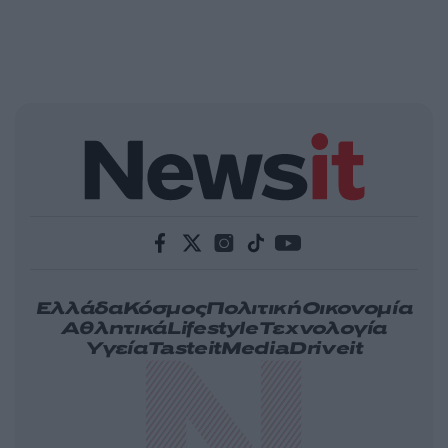
Ελλάδα
Κόσμος
Πολιτική
Οικονομία
Αθλητικά
Lifestyle
Τεχνολογία
Υγεία
Tasteit
Media
Driveit