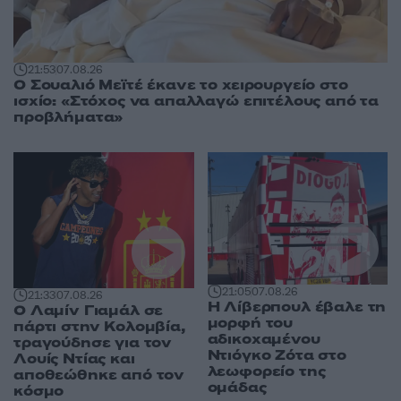
21:53
07.08.26
Ο Σουαλιό Μεϊτέ έκανε το χειρουργείο στο
ισχίο: «Στόχος να απαλλαγώ επιτέλους από τα
προβλήματα»
21:05
07.08.26
21:33
07.08.26
Η Λίβερπουλ έβαλε τη
Ο Λαμίν Γιαμάλ σε
μορφή του
πάρτι στην Κολομβία,
αδικοχαμένου
τραγούδησε για τον
Ντιόγκο Ζότα στο
Λουίς Ντίας και
λεωφορείο της
αποθεώθηκε από τον
ομάδας
κόσμο