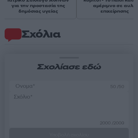
Ιατρικό Σύλλογο Αθηνών
κορίτσι - Το παιδί καθ
για την προστασία της
αμέριμνο σε αυλή
δημόσιας υγείας
επιχείρησης
Σχόλια
Σχολίασε εδώ
50 /50
2000 /2000
Υποβολή σχολίου