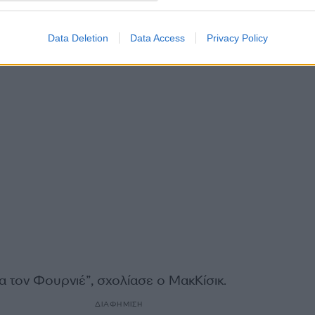
Data Deletion
Data Access
Privacy Policy
α τον Φουρνιέ”, σχολίασε ο ΜακΚίσικ.
ΔΙΑΦΗΜΙΣΗ