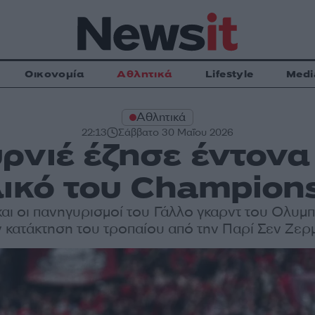
Οικονομία
Αθλητικά
Lifestyle
Medi
Αθλητικά
22:13
Σάββατο 30 Μαΐου 2026
ρνιέ έζησε έντονα 
λικό του Champion
και οι πανηγυρισμοί του Γάλλο γκαρντ του Ολυμπ
ν κατάκτηση του τροπαίου από την Παρί Σεν Ζερ