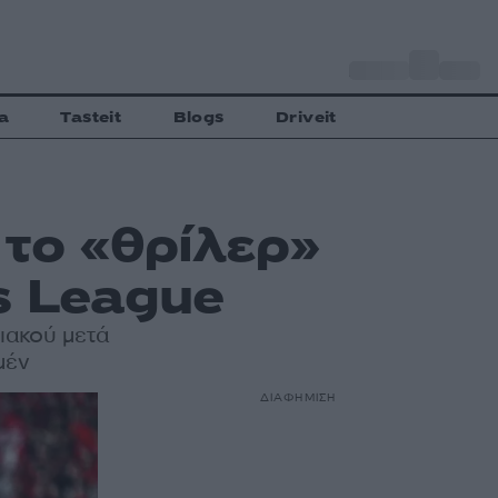
o
Αθήνα
35
C
a
Tasteit
Blogs
Driveit
το «θρίλερ»
s League
ιακού μετά
μέν
ΔΙΑΦΗΜΙΣΗ