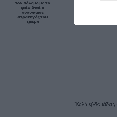
τον πόλεμο με το
Ιράν ζητά ο
κορυφαίος
στρατηγός του
Τραμπ
“Καλή εβδομάδα γι