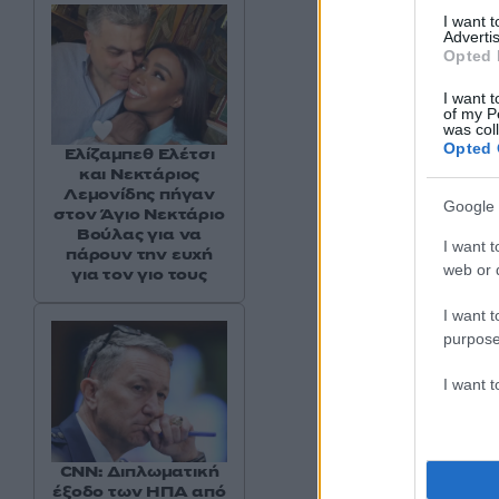
I want 
Advertis
Opted 
I want t
of my P
was col
Opted 
Ελίζαμπεθ Ελέτσι
και Νεκτάριος
Λεμονίδης πήγαν
Google 
στον Άγιο Νεκτάριο
Βούλας για να
I want t
πάρουν την ευχή
web or d
για τον γιο τους
I want t
purpose
I want 
CNN: Διπλωματική
έξοδο των ΗΠΑ από