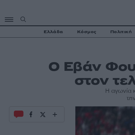
Μετάβαση
σε
περιεχόμενο
Ελλάδα
Κόσμος
Πολιτική
Ο Εβάν Φου
στον τε
Η αγωνία 
τη