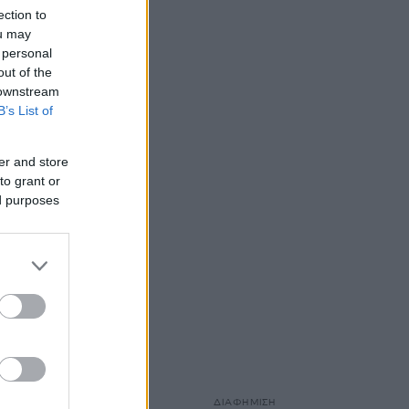
ection to
ou may
 personal
out of the
 downstream
B’s List of
er and store
to grant or
ed purposes
ΔΙΑΦΗΜΙΣΗ