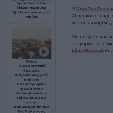
Τραγωδία στην
Πάρο: 4χρονος
Η
Παρί Σεν Ζερμέ
βρέθηκε νεκρός σε
Champions League, 
πισίνα
να… σπάει καρδιές
Με την Άρσεναλ να 
ισοφαρίζει, ο τελι
Εβάν Φουρνιέ
δεν 
Πώς η
Πυροσβεστική
διέσωσε
ανθρώπινες ζωές
από την
καταστροφική
φωτιά στην
Αττικοβοιωτία –
Πάνω από 250
άτομα
απομακρύνθηκαν
διά θαλάσσης