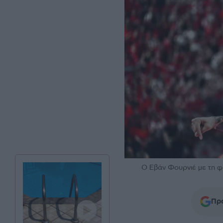
Ο Εβάν Φουρνιέ με τη 
Προ