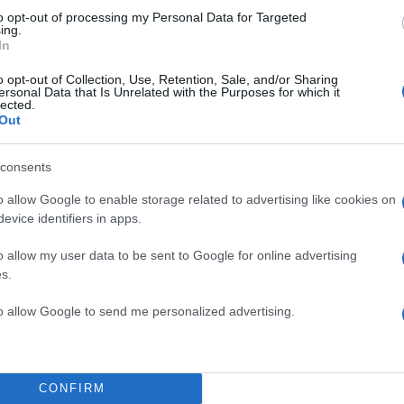
to opt-out of processing my Personal Data for Targeted
ing.
In
o opt-out of Collection, Use, Retention, Sale, and/or Sharing
ersonal Data that Is Unrelated with the Purposes for which it
lected.
Out
consents
o allow Google to enable storage related to advertising like cookies on
evice identifiers in apps.
o allow my user data to be sent to Google for online advertising
s.
to allow Google to send me personalized advertising.
CONFIRM