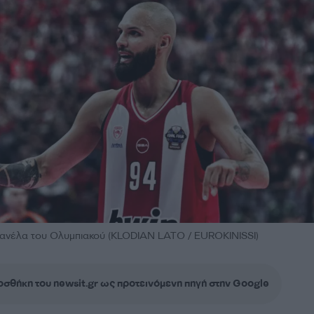
φανέλα του Ολυμπιακού (KLODIAN LATO / EUROKINISSI)
σθήκη του newsit.gr ως προτεινόμενη πηγή στην Google