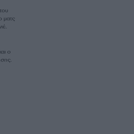
 του
ο ματς
ιέ.
και ο
ησης.