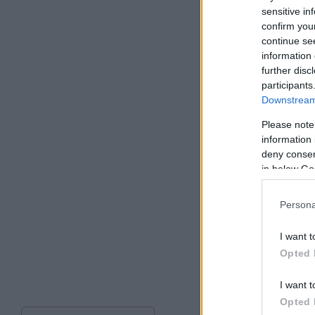
sensitive in
confirm you
continue se
information 
further disc
participants
Downstream 
Please note
information 
deny consent
in below Go
Persona
I want t
Opted 
I want t
Opted 