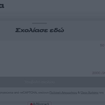
α
Σχολίασε εδώ
50
2000 /
Υποβολή σχολίου
ροστατεύεται από reCAPTCHA, ισχύουν
Πολιτική Απορρήτου
&
Όροι Χρήσης
της
Αθλητικά