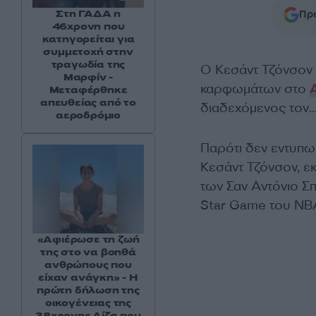
Στη ΓΑΔΑ η
Προ
46χρονη που
κατηγορείται για
συμμετοχή στην
τραγωδία της
Ο Κεσάντ Τζόνσον
Μαρφίν -
καρφωμάτων στο
Μεταφέρθηκε
απευθείας από το
διαδεχόμενος τον
αεροδρόμιο
Παρότι δεν εντυπωσ
Κεσάντ Τζόνσον, ε
των Σαν Αντόνιο Σπε
Star Game του NB
«Αφιέρωσε τη ζωή
της στο να βοηθά
ανθρώπους που
είχαν ανάγκη» - Η
πρώτη δήλωση της
οικογένειας της
38χρονης Λίζα που