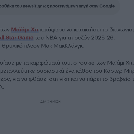
σθήκη του newsit.gr ως προτεινόμενη πηγή στην Google
 των
Μαϊάμι Χιτ
κατάφερε να κατακτήσει το διαγωνισ
All Star Game
του NBA για τη σεζόν 2025-26,
… θρυλικό πλέον Μακ ΜακΚλάνγκ.
ίασε με τα καρφώματά του, ο rookie των Μαϊάμι Χιτ,
κμεταλλεύτηκε ουσιαστικά ένα κάθος του Κάρτερ Μπ
ρς, για να φθάσει στη νίκη και να πάρει το βραβείο τ
A.
ΔΙΑΦΗΜΙΣΗ