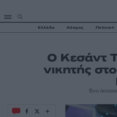
Μετάβαση
σε
περιεχόμενο
Ελλάδα
Κόσμος
Πολιτική
O Κεσάντ Τ
νικητής στ
Ένα άστοχο