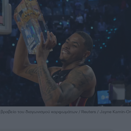
 βραβείο του διαγωνισμού καρφωμάτων / Reuters / Jayne Kamin-O