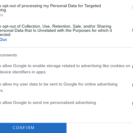
to opt-out of processing my Personal Data for Targeted
ing.
In
o opt-out of Collection, Use, Retention, Sale, and/or Sharing
ersonal Data that Is Unrelated with the Purposes for which it
lected.
Out
consents
o allow Google to enable storage related to advertising like cookies on
evice identifiers in apps.
o allow my user data to be sent to Google for online advertising
s.
to allow Google to send me personalized advertising.
CONFIRM