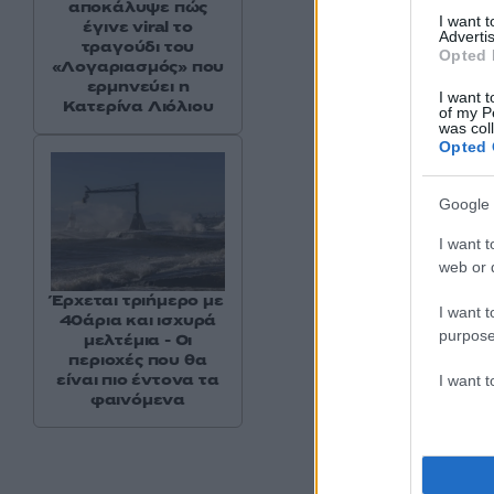
αποκάλυψε πώς
I want 
έγινε viral το
Advertis
τραγούδι του
Opted 
«Λογαριασμός» που
ερμηνεύει η
I want t
Κατερίνα Λιόλιου
of my P
was col
Opted 
Google 
I want t
web or d
Έρχεται τριήμερο με
I want t
40άρια και ισχυρά
purpose
μελτέμια - Οι
περιοχές που θα
είναι πιο έντονα τα
I want 
φαινόμενα