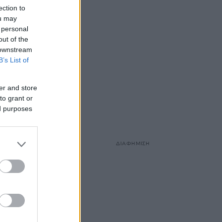
ection to
ou may
 personal
out of the
 downstream
B’s List of
s.
er and store
to grant or
ed purposes
ΔΙΑΦΗΜΙΣΗ