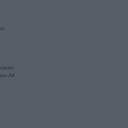
μό
ράιαντ
ου All