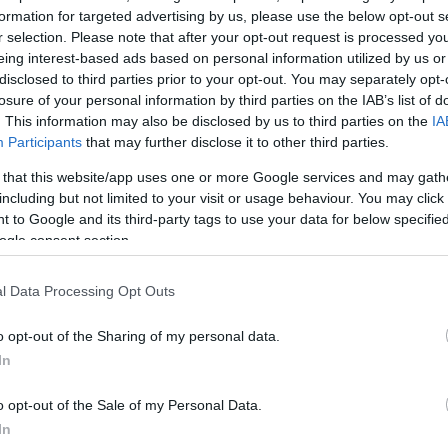
formation for targeted advertising by us, please use the below opt-out s
o Spurs (@spurs)
February 15, 2026
r selection. Please note that after your opt-out request is processed y
eing interest-based ads based on personal information utilized by us or
disclosed to third parties prior to your opt-out. You may separately opt-
losure of your personal information by third parties on the IAB’s list of
. This information may also be disclosed by us to third parties on the
IA
roves NBA fans points on why the dunk contest suck
Participants
that may further disclose it to other third parties.
om/SKEBrQgDCO
 that this website/app uses one or more Google services and may gath
including but not limited to your visit or usage behaviour. You may click 
hts (@SMHighlights1)
February 15, 2026
 to Google and its third-party tags to use your data for below specifi
ogle consent section.
l Data Processing Opt Outs
o opt-out of the Sharing of my personal data.
In
o opt-out of the Sale of my Personal Data.
In