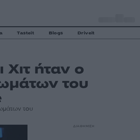
o
Αθήνα
28
C
a
Tasteit
Blogs
Driveit
 Χιτ ήταν ο
φωμάτων του
e
φωμάτων του
ΔΙΑΦΗΜΙΣΗ