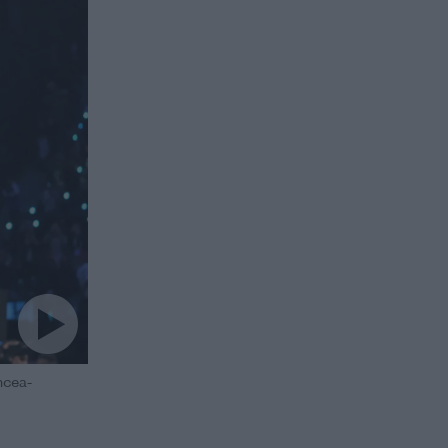
ncea-