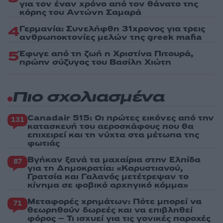
για τον έναν χρόνο από τον θάνατο της
κόρης του Αντώνη Σαμαρά
4
Γερμανία: Συνελήφθη 31χρονος για τρεις
ανθρωποκτονίες μελών της greek mafia
5
Έφυγε από τη ζωή η Χριστίνα Πιτουρά,
πρώην σύζυγος του Βασίλη Χιώτη
Πιο σχολιασμένα
Canadair 515: Οι πρώτες εικόνες από την
131
κατασκευή του αεροσκάφους που θα
επιχειρεί και τη νύχτα στα μέτωπα της
φωτιάς
Βγήκαν ξανά τα μαχαίρια στην Ελπίδα
87
για τη Δημοκρατία: «Καρυστιανού,
Γρατσία και Γαλανός μετέτρεψαν το
κίνημα σε φοβικό αρχηγικό κόμμα»
Μεταφορές χρημάτων: Πότε μπορεί να
71
θεωρηθούν δωρεές και να επιβληθεί
φόρος – Τι ισχυεί για τις γονικές παροχές