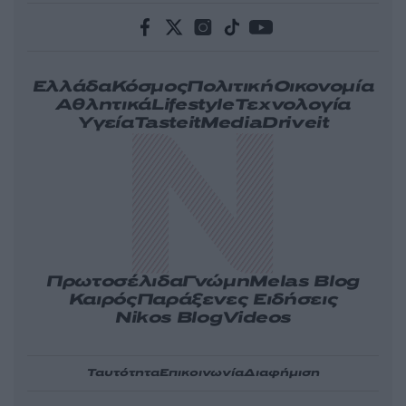
Ελλάδα
Κόσμος
Πολιτική
Οικονομία
Αθλητικά
Lifestyle
Τεχνολογία
Υγεία
Tasteit
Media
Driveit
Πρωτοσέλιδα
Γνώμη
Melas Blog
Καιρός
Παράξενες Ειδήσεις
Nikos Blog
Videos
Ταυτότητα
Επικοινωνία
Διαφήμιση