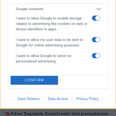
Share:
Google consents
Ακολουθήστε το Νewsit.gr στο
Google News
και
I want to allow Google to enable storage
ενημερωθείτε πρώτοι για όλη την ειδησεογραφία και τα
related to advertising like cookies on web or
τελευταία νέα
της ημέρας
device identifiers in apps.
I want to allow my user data to be sent to
Google for online advertising purposes.
I want to allow Google to send me
Πιο δημοφιλή
personalized advertising.
1
Marfin: Η 46χρονη πήρε προθεσμία για να
απολογηθεί την Τρίτη – «Είναι αθώα,
συμμετείχε στη διαδήλωση όπως και
CONFIRM
100.000 άτομα»
2
Σέρρες: Βίντεο ντοκουμέντο από το
τροχαίο με νεκρούς μητέρα και γιο – Ο
Data Deletion
Data Access
Privacy Policy
οδηγός του φορτηγού κατέγραψε τη
σύγκρουση
3
Λένα Σαμαρά: Συγκίνηση στο μνημόσυνο