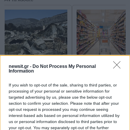
Ίση με 6 βόμβες Χιροσίμα η
Σούπερ μάρκετ: Νέε
newsit.gr -
Do Not Process My Personal
ενέργεια που
μειώσεις τιμών – 91
Information
απελευθερώθηκε από τη
προϊόντα στην εθνι
mega fire σε Αττική και
πρωτοβουλία, ανάμε
Βοιωτία - Πώς κάηκε μέσα
τους 130 σχολικά
If you wish to opt-out of the sale, sharing to third parties, or
σε 2 βράδια το 55% της
processing of your personal or sensitive information for
έκτασης
targeted advertising by us, please use the below opt-out
section to confirm your selection. Please note that after your
opt-out request is processed you may continue seeing
Σχόλια
interest-based ads based on personal information utilized by
us or personal information disclosed to third parties prior to
your opt-out. You may separately opt-out of the further