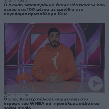
23:07
07.08.26
Η Δανάη Μπακογιάννη έκανε νέο πανελλήνιο
ρεκόρ στα 100 μέτρα με εμπόδια στο
παγκόσμιο πρωτάθλημα Κ20
22:57
07.08.26
Ο Ενές Καντέρ δήλωσε συμμετοχή στο
ντραφτ του WNBA και προκάλεσε σάλο στα
social media