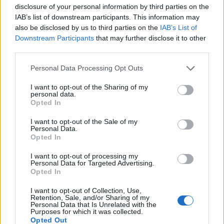
disclosure of your personal information by third parties on the
IAB’s list of downstream participants. This information may
Σχολίασε εδώ
also be disclosed by us to third parties on the
IAB’s List of
Downstream Participants
that may further disclose it to other
third parties.
50 /50
Please note that this website/app uses one or more Google
Personal Data Processing Opt Outs
services and may gather and store information including but
not limited to your visit or usage behaviour. You may click to
I want to opt-out of the Sharing of my
personal data.
grant or deny consent to Google and its third-party tags to
Opted In
use your data for below specified purposes in below Google
2000 /2000
consent section.
I want to opt-out of the Sale of my
Personal Data.
Υποβολή σχολίου
Opted In
I want to opt-out of processing my
Όροι Χρήσης
. Το site προστατεύεται από reCAPTCHA, ισχύουν
Personal Data for Targeted Advertising.
Πολιτική Απορρήτου
&
Όροι Χρήσης
της Google.
Opted In
Αθλητικά
I want to opt-out of Collection, Use,
LA LIGA
ΑΘΛΕΤΙΚ ΜΠΙΛΜΠΑΟ
Retention, Sale, and/or Sharing of my
Personal Data that Is Unrelated with the
ΜΑΤΙΑΣ ΑΛΜΕΙΔΑ
ΣΕΒΙΛΛΗ
Purposes for which it was collected.
Opted Out