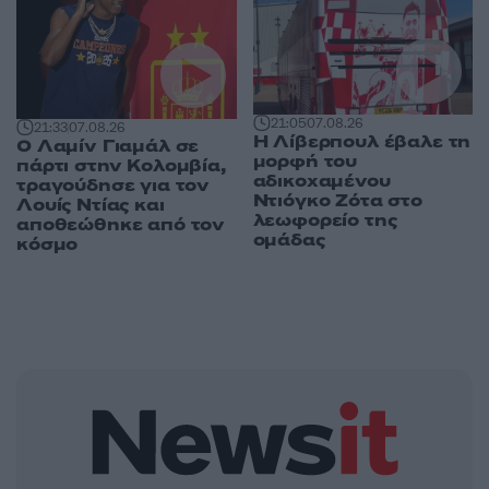
21:05
07.08.26
21:33
07.08.26
Η Λίβερπουλ έβαλε τη
Ο Λαμίν Γιαμάλ σε
μορφή του
πάρτι στην Κολομβία,
αδικοχαμένου
τραγούδησε για τον
Ντιόγκο Ζότα στο
Λουίς Ντίας και
λεωφορείο της
αποθεώθηκε από τον
ομάδας
κόσμο