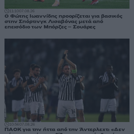
11:10
07.08.26
Ο Φώτης Ιωαννίδης προορίζεται για βασικός
στην Σπόρτινγκ Λισαβόνας μετά από
επεισόδιο των Μπόρζες – Σουάρες
10:56
07.08.26
ΠΑΟΚ για την ήττα από την Άντερλεχτ: «Δεν