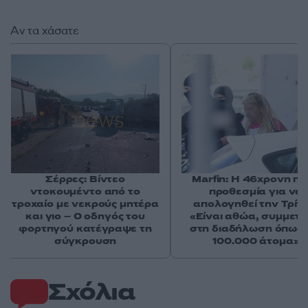
Αν τα χάσατε
Σέρρες: Βίντεο
Marfin: Η 46χρονη πή
ντοκουμέντο από το
προθεσμία για να
τροχαίο με νεκρούς μητέρα
απολογηθεί την Τρίτη
και γιο – Ο οδηγός του
«Είναι αθώα, συμμετε
φορτηγού κατέγραψε τη
στη διαδήλωση όπως 
σύγκρουση
100.000 άτομα»
Σχόλια