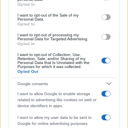
grant or deny consent to Google and its third-party tags to
γιορτή του Άκη Παυλόπουλου: «Δεκαπέντε
Opted In
χρόνια μου διδάσκει υπομονή και αγάπη»
use your data for below specified purposes in below Google
consent section.
I want to opt-out of the Sale of my
4
«Αφιέρωσε τη ζωή της στο να βοηθά
Personal Data.
ανθρώπους που είχαν ανάγκη» - Η πρώτη
Opted In
δήλωση της οικογένειας της 38χρονης
Λίζα που βρέθηκε νεκρή στην Κυψέλη
I want to opt-out of processing my
Personal Data for Targeted Advertising.
5
Αριστοτέλης Δαμίγος: Στο Αποτεφρωτήριο
Opted In
Ριτσώνας το «ύστατο χαίρε» στον Έλληνα
σύνδεσμο του ελικοπτέρου που έπεσε στην
I want to opt-out of Collection, Use,
Ψάθα
Retention, Sale, and/or Sharing of my
Personal Data that Is Unrelated with the
Purposes for which it was collected.
Opted Out
Πιο σχολιασμένα
Google consents
Μητσοτάκης στην υπογραφή συμφωνίας
198
για την ηλεκτρική διασύνδεση Ελλάδας –
I want to allow Google to enable storage
Κύπρου: «Ισχυρή ψήφος εμπιστοσύνης» η
related to advertising like cookies on web or
είσοδος της Meridiam στην GSI
device identifiers in apps.
Έφυγαν οι συνεργάτες, μένει η Μαρία
184
Καρυστιανού - Η επόμενη μέρα για την
I want to allow my user data to be sent to
«Ελπίδα για τη Δημοκρατία»
Google for online advertising purposes.