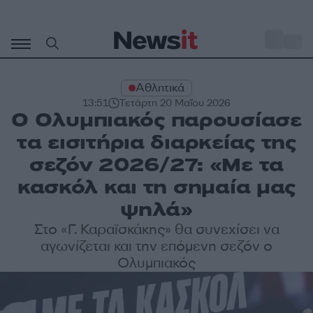
Μετάβαση
σε
o
33
περιεχόμενο
Αθλητικά
13:51
Τετάρτη 20 Μαΐου 2026
Ο Ολυμπιακός παρουσίασε
τα εισιτήρια διαρκείας της
σεζόν 2026/27: «Με τα
κασκόλ και τη σημαία μας
ψηλά»
Στο «Γ. Καραϊσκάκης» θα συνεχίσει να
αγωνίζεται και την επόμενη σεζόν ο
Ολυμπιακός