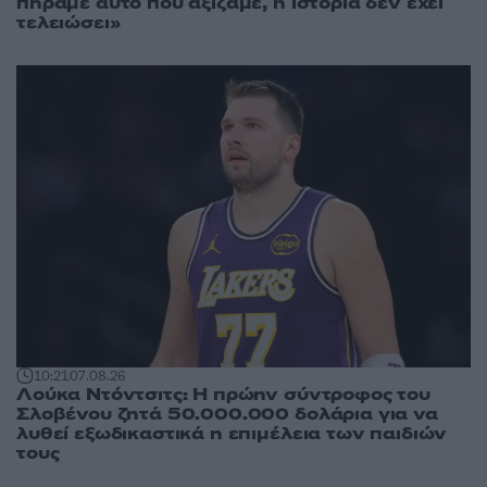
πήραμε αυτό που αξίζαμε, η ιστορία δεν έχει
τελειώσει»
10:21
07.08.26
Λούκα Ντόντσιτς: Η πρώην σύντροφος του
Σλοβένου ζητά 50.000.000 δολάρια για να
λυθεί εξωδικαστικά η επιμέλεια των παιδιών
τους