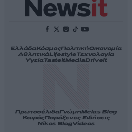
Ελλάδα
Κόσμος
Πολιτική
Οικονομία
Αθλητικά
Lifestyle
Τεχνολογία
Υγεία
Tasteit
Media
Driveit
Πρωτοσέλιδα
Γνώμη
Melas Blog
Καιρός
Παράξενες Ειδήσεις
Nikos Blog
Videos