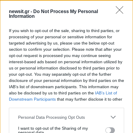
Share:
newsit.gr -
Do Not Process My Personal
Information
Ακολουθήστε το Νewsit.gr στο
Google News
και
ενημερωθείτε πρώτοι για όλη την ειδησεογραφία και τα
τελευταία νέα
της ημέρας
If you wish to opt-out of the sale, sharing to third parties, or
processing of your personal or sensitive information for
targeted advertising by us, please use the below opt-out
section to confirm your selection. Please note that after your
opt-out request is processed you may continue seeing
interest-based ads based on personal information utilized by
Πιο δημοφιλή
us or personal information disclosed to third parties prior to
your opt-out. You may separately opt-out of the further
1
Ο Κώστας Σαμαράς δημοσίευσε μία παιδική
disclosure of your personal information by third parties on the
φωτογραφία για την επέτειο θανάτου της
IAB’s list of downstream participants. This information may
αδελφής του, Λένας
also be disclosed by us to third parties on the
IAB’s List of
Downstream Participants
that may further disclose it to other
2
Δολοφονία Βρετανίδας στην Κυψέλη: Οι
δύο καταθέσεις «κλειδί» της συζύγου του
third parties.
26χρονου Αφγανού – Το στίγμα του
κινητού, η θεία από την Ινδία και τα
Please note that this website/app uses one or more Google
Personal Data Processing Opt Outs
απειλητικά μηνύματα
services and may gather and store information including but
not limited to your visit or usage behaviour. You may click to
I want to opt-out of the Sharing of my
3
Η Ελένη Φωτοπούλου ευχήθηκε για τη
personal data.