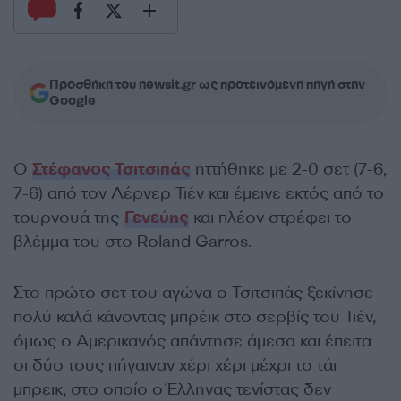
Προσθήκη του newsit.gr ως προτεινόμενη πηγή στην
Google
Ο
Στέφανος Τσιτσιπάς
ηττήθηκε με 2-0 σετ (7-6,
7-6) από τον Λέρνερ Τιέν και έμεινε εκτός από το
τουρνουά της
Γενεύης
και πλέον στρέφει το
βλέμμα του στο Roland Garros.
Στο πρώτο σετ του αγώνα ο Τσιτσιπάς ξεκίνησε
πολύ καλά κάνοντας μπρέικ στο σερβίς του Τιέν,
όμως ο Αμερικανός απάντησε άμεσα και έπειτα
οι δύο τους πήγαιναν χέρι χέρι μέχρι το τάι
μπρεικ, στο οποίο ο Έλληνας τενίστας δεν