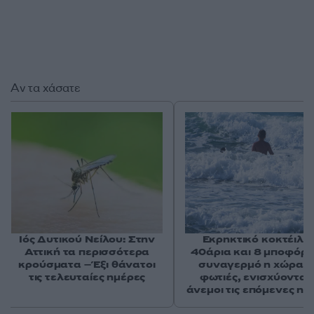
Αν τα χάσατε
Ιός Δυτικού Νείλου: Στην
Εκρηκτικό κοκτέιλ μ
Αττική τα περισσότερα
40άρια και 8 μποφόρ -
κρούσματα – Έξι θάνατοι
συναγερμό η χώρα γ
τις τελευταίες ημέρες
φωτιές, ενισχύονται 
άνεμοι τις επόμενες ημ