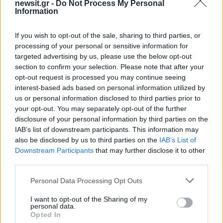
newsit.gr -
Do Not Process My Personal
3
Θρήνος για τον Λιονέλ Μέσι – Πέθανε ο
Information
πατέρας του, Χόρχε
4
Ελίζαμπεθ Ελέτσι και Νεκτάριος Λεμονίδης
If you wish to opt-out of the sale, sharing to third parties, or
πήγαν στον Άγιο Νεκτάριο Βούλας για να
processing of your personal or sensitive information for
πάρουν την ευχή για τον γιο τους
targeted advertising by us, please use the below opt-out
section to confirm your selection. Please note that after your
5
Τζο Μπάιντεν: «Ο καρκίνος έχει εξαπλωθεί,
είναι πολύ επώδυνο», λέει ο γιος του
opt-out request is processed you may continue seeing
interest-based ads based on personal information utilized by
us or personal information disclosed to third parties prior to
your opt-out. You may separately opt-out of the further
Πιο σχολιασμένα
disclosure of your personal information by third parties on the
IAB’s list of downstream participants. This information may
Βγήκαν ξανά τα μαχαίρια στην Ελπίδα
96
also be disclosed by us to third parties on the
IAB’s List of
για τη Δημοκρατία: «Καρυστιανού,
Γρατσία και Γαλανός μετέτρεψαν το
Downstream Participants
that may further disclose it to other
κίνημα σε φοβικό αρχηγικό κόμμα»
third parties.
Απίστευτο κι όμως αληθινό -
83
Please note that this website/app uses one or more Google
Personal Data Processing Opt Outs
Aναστέλλονται τα τακτικά ραντεβού του
services and may gather and store information including but
αγγειοχειρουργού του νοσοκομείου
not limited to your visit or usage behaviour. You may click to
I want to opt-out of the Sharing of my
Χανίων επειδή κλάπηκε το μηχανάκι του
personal data.
γιατρού
grant or deny consent to Google and its third-party tags to
Opted In
use your data for below specified purposes in below Google