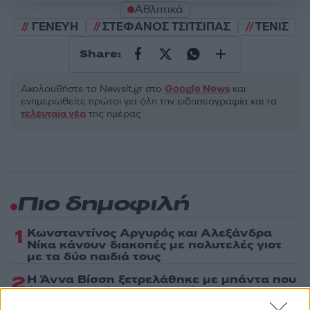
Αθλητικά
ΓΕΝΕΥΗ
ΣΤΕΦΑΝΟΣ ΤΣΙΤΣΙΠΑΣ
ΤΕΝΙΣ
Share:
Ακολουθήστε το Νewsit.gr στο
Google News
και
ενημερωθείτε πρώτοι για όλη την ειδησεογραφία και τα
τελευταία νέα
της ημέρας
Πιο δημοφιλή
1
Κωνσταντίνος Αργυρός και Αλεξάνδρα
Νίκα κάνουν διακοπές με πολυτελές γιοτ
με τα δύο παιδιά τους
2
Η Άννα Βίσση ξετρελάθηκε με μπάντα που
έπαιζε Τσιτσάνη στο Φισκάρδο και τους
πρότεινε συνεργασία