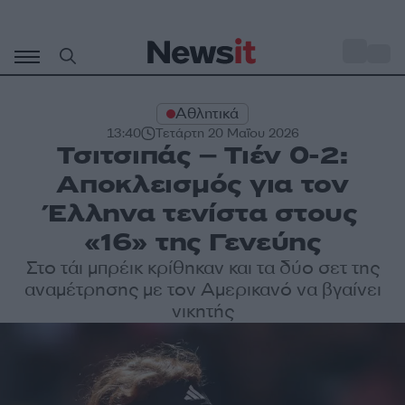
Μετάβαση
σε
o
30
περιεχόμενο
Αθλητικά
13:40
Τετάρτη 20 Μαΐου 2026
Τσιτσιπάς – Τιέν 0-2:
Αποκλεισμός για τον
Έλληνα τενίστα στους
«16» της Γενεύης
Στο τάι μπρέικ κρίθηκαν και τα δύο σετ της
αναμέτρησης με τον Αμερικανό να βγαίνει
νικητής