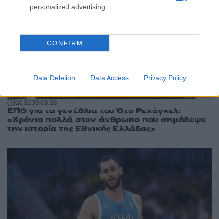
personalized advertising.
CONFIRM
Data Deletion
Data Access
Privacy Policy
10:32
09.08.26
ΕΠΟ για τα γενέθλια του Ότο Ρεχάγκελ:
«Χρόνια πολλά στον άνθρωπο που σημάδεψε
την ιστορία της Εθνικής Ελλάδας»