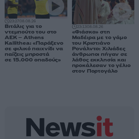
23:27
08.08.26
Βιτάλις για το
23:13
08.08.26
«Φιάσκο» στη
ντεμπούτο του στο
Μαδέιρα με το γάμο
ΑΕΚ – Athens
του Κριστιάνο
Kallithea: «Παράξενο
Ρονάλντο: Χιλιάδες
σε φιλικό παιχνίδι να
άνθρωποι πήγαν σε
παίζεις μπροστά
λάθος εκκλησία και
σε 15.000 οπαδούς»
προκάλεσαν το γέλιο
στον Πορτογάλο