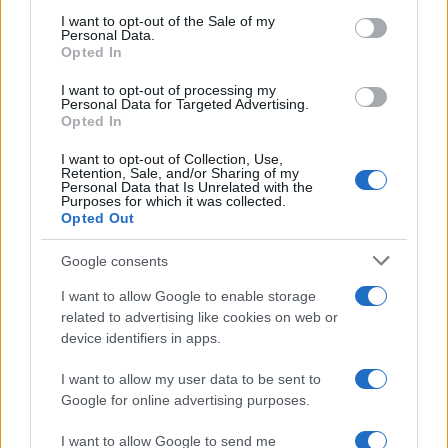
Σούπερ μάρκετ: Νέες μειώσεις τιμών –
72
consent section.
916 προϊόντα στην εθνική πρωτοβουλία,
I want to opt-out of the Sale of my
Personal Data.
ανάμεσά τους 130 σχολικά
Opted In
ΕΛΑΣ: Ο Αλέξης Δέδες ο πρώτος
70
υποψήφιος βουλευτής του κόμματος –
I want to opt-out of processing my
Από τα διοικητικά της ΑΕΚ στην πολιτική
Personal Data for Targeted Advertising.
σκηνή
Opted In
Στην Κρήτη ο Κυριάκος Μητσοτάκης,
57
I want to opt-out of Collection, Use,
συνεχίζει τις ολιγοήμερες διακοπές του –
Retention, Sale, and/or Sharing of my
Personal Data that Is Unrelated with the
Πού βρέθηκε το Σάββατο
Purposes for which it was collected.
Opted Out
Google consents
I want to allow Google to enable storage
Αθλητικά:
related to advertising like cookies on web or
Περισσότερα άρθρα
device identifiers in apps.
I want to allow my user data to be sent to
Google for online advertising purposes.
I want to allow Google to send me