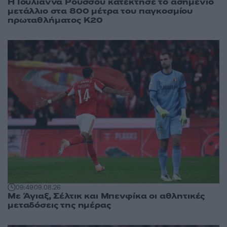
Η Ιουλιάννα Ρούσσου κατέκτησε το ασημένιο
μετάλλιο στα 800 μέτρα του παγκοσμίου
πρωταθλήματος Κ20
09:49
09.08.26
Με Άγιαξ, Σέλτικ και Μπενφίκα οι αθλητικές
μεταδόσεις της ημέρας