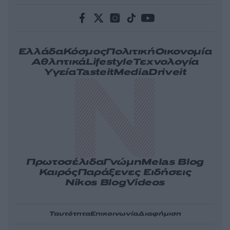
Ελλάδα
Κόσμος
Πολιτική
Οικονομία
Αθλητικά
Lifestyle
Τεχνολογία
Υγεία
Tasteit
Media
Driveit
Πρωτοσέλιδα
Γνώμη
Melas Blog
Καιρός
Παράξενες Ειδήσεις
Nikos Blog
Videos
Ταυτότητα
Επικοινωνία
Διαφήμιση