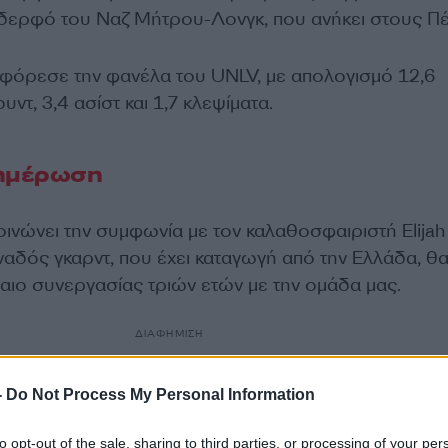
 αδερφό του Ναζ Μήτρου-Λονγκ, που ανήκει στους Πέ
 φόρεσε την φανέλα του UNLV, με απολογισμό 12,6
υντ, 3,4 ασίστ και 1,7 κλεψίματα.
νημέρωση
νώνει την συμφωνία με τον καλαθοσφαιριστή Elijah
ναδός γκαρντ, που έχει καταγωγή από την Ελλάδα, θ
ιο συνεργασίας τριών ετών με την ομάδα μας.
ΔΙΑΦΗΜΙΣΗ
-
Do Not Process My Personal Information
to opt-out of the sale, sharing to third parties, or processing of your per