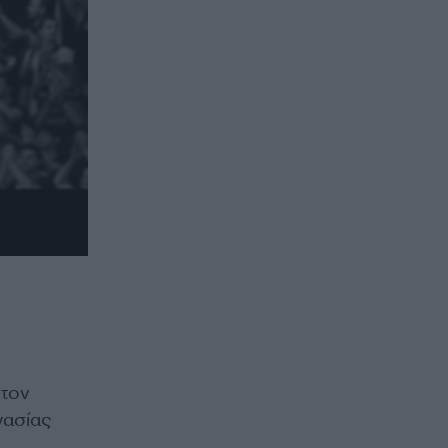
 τον
γασίας