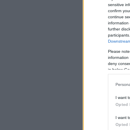
sensitive in
confirm you
continue se
information 
further disc
participants
Downstream 
Please note
information 
deny consent
in below Go
Persona
I want t
Opted 
I want t
Opted 