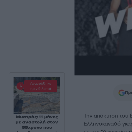
Ανανεώθηκε
πριν 9 λεπτά
Προ
Την απόκτηση του 
Μυστράς: 11 μήνες
με αναστολή στον
Ελληνοκαναδό γκαρ
55χρονο που
με τον “δικέφαλο 