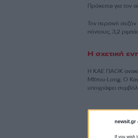
Πρόκειται για τον
Την περσινή σεζόν
πόντους, 3,2 ριμπάο
Η σχετική ε
Η ΚΑΕ ΠΑΟΚ ανακοι
MItrou-Long. Ο Κα
υπογράψει συμβόλα
newsit.gr 
If you wish 