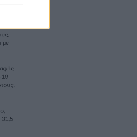
9 λεπτά
, ο
νά
ους,
ι με
ραφής
-19
ντους,
ο,
 31,5