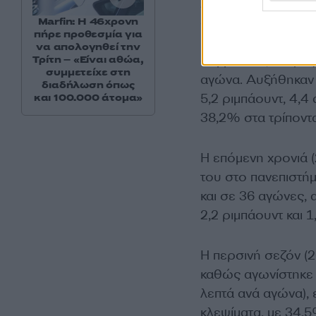
23 από αυτά), έχοντ
ανά αγώνα. Τη σεζ
Marfin: Η 46χρονη
πήρε προθεσμία για
Mitrou-Long αγωνίσ
να απολογηθεί την
συμμετείχε, ανεβά
Τρίτη – «Είναι αθώα,
συμμετείχε στη
αγώνα. Αυξήθηκαν σ
διαδήλωση όπως
5,2 ριμπάουντ, 4,4
και 100.000 άτομα»
38,2% στα τρίποντα
Η επόμενη χρονιά 
του στο πανεπιστήμ
και σε 36 αγώνες, 
2,2 ριμπάουντ και 
Η περσινή σεζόν (
καθώς αγωνίστηκε σ
λεπτά ανά αγώνα), ε
κλεψίματα, με 34,5