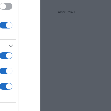
ΔΙΑΦΗΜΙΣΗ
αδά,
 Είναι
ία
ο 2017
το
h
 το
 στα