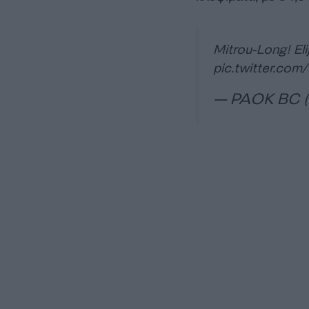
Mitrou-Long! El
pic.twitter.co
— PAOK BC (