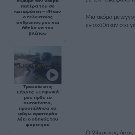
έκρυβε τον νεκρό
πατέρα του σε
καταψύκτη – «Ήταν
Μια ακόμα μετεγγρ
ο τελευταίος
άνθρωπος μου και
ενισχύθηκαν στα γκ
ήθελα να τον
βλέπω»
Τροχαίο στις
Σέρρες: «Ξαφνικά
μου ήρθε το
αυτοκίνητο,
προσπάθησα να
φύγω αριστερά»
λέει ο οδηγός του
φορτηγού
Ο 24χρονος άσος 