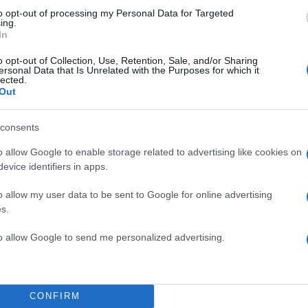
to opt-out of processing my Personal Data for Targeted
ing.
In
o opt-out of Collection, Use, Retention, Sale, and/or Sharing
ng γεννήθηκε στο Mississauga του Οντάριο στον Καν
ersonal Data that Is Unrelated with the Purposes for which it
lected.
 του 1996, έχει ύψος 1μ.85 και αγωνίζεται ως γκαρντ.
Out
ng και της Γεωργίας Μήτρου (Georgia Mitrou), η οπο
 Ελλάδα, ενώ ο αδερφός του Naz Mitrou-Long από τ
consents
 ξεκίνησε την επαγγελματική του καριέρα αγωνίζεται σ
o allow Google to enable storage related to advertising like cookies on
e (τελευταία του ομάδα η Fort Wayne Mad Ants,
evice identifiers in apps.
ana Pacers).
o allow my user data to be sent to Google for online advertising
s.
ng ξεκίνησε την καριέρα του από το John Carroll Hig
d και η αρχή της κολεγιακής του καριέρας έγινε από
to allow Google to send me personalized advertising.
 St Mary’s.
εζόν 2105-16, αγωνίστηκε σε 30 παιχνίδια (βασικός
CONFIRM