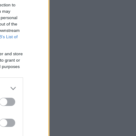
ection to
ou may
 personal
out of the
 downstream
B’s List of
er and store
to grant or
ed purposes