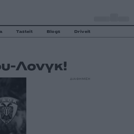
o
Αθήνα
33
C
a
Tasteit
Blogs
Driveit
υ-Λονγκ!
ΔΙΑΦΗΜΙΣΗ