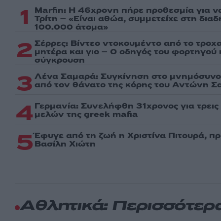
1
Marfin: Η 46χρονη πήρε προθεσμία για ν
Τρίτη – «Είναι αθώα, συμμετείχε στη δια
100.000 άτομα»
2
Σέρρες: Βίντεο ντοκουμέντο από το τροχα
μητέρα και γιο – Ο οδηγός του φορτηγού
σύγκρουση
3
Λένα Σαμαρά: Συγκίνηση στο μνημόσυνο 
από τον θάνατο της κόρης του Αντώνη Σ
4
Γερμανία: Συνελήφθη 31χρονος για τρει
μελών της greek mafia
5
Έφυγε από τη ζωή η Χριστίνα Πιτουρά, π
Βασίλη Χιώτη
Αθλητικά: Περισσότερ