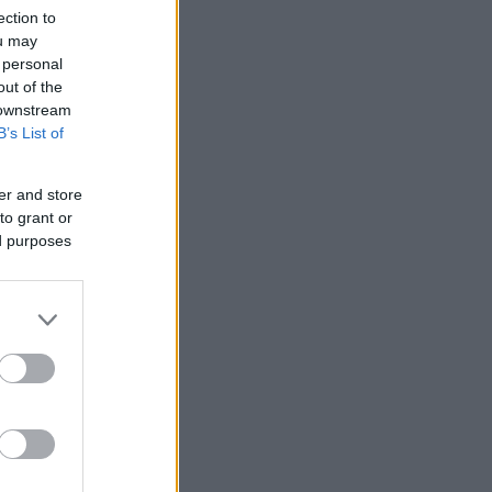
ection to
ou may
 personal
out of the
 downstream
B’s List of
er and store
to grant or
ed purposes