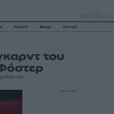
o
Αθήνα
27
C
a
Tasteit
Blogs
Driveit
γκαρντ του
Φόστερ
εφάλου του
ΔΙΑΦΗΜΙΣΗ