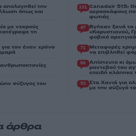
α απολογηθεί την
Canadair 515: Ο
131
δήλωση όπως και
αεροσκάφους που
φωτιάς
ίο με νεκρούς
Βγήκαν ξανά τα 
87
 κατέγραψε τη
«Καρυστιανού, Γ
φοβικό αρχηγικ
για τον έναν χρόνο
Μεταφορές χρημ
71
αμαρά
να επιβληθεί φόρ
Απίστευτο κι όμ
56
ς ανθρωποκτονίες
ραντεβού του αγ
επειδή κλάπηκε 
Στα Χανιά για ο
ρώην σύζυγος του
52
με την σύζυγό τ
α άρθρα