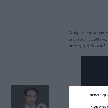
Ο Αμερικανός γκαρ
από τον Παναθηναϊ
μέλος της Χάποελ 
newsit.gr 
If you wish 