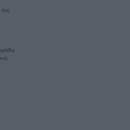
 της
 ομάδα
ους