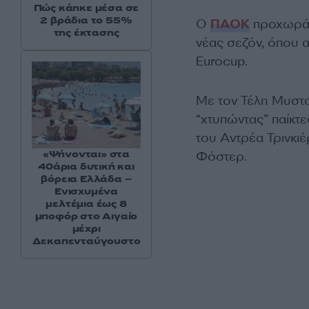
Πώς κάηκε μέσα σε
2 βράδια το 55%
Ο
ΠΑΟΚ
προχωράε
της έκτασης
νέας σεζόν, όπου α
Eurocup.
Με τον Τέλη Μυστακ
“χτυπώντας” παίκτ
του Αντρέα Τρινκι
«Ψήνονται» στα
Φόστερ.
40άρια δυτική και
βόρεια Ελλάδα –
Ενισχυμένα
μελτέμια έως 8
μποφόρ στο Αιγαίο
μέχρι
Δεκαπενταύγουστο