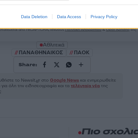
2000 /
Υποβολή σχολίου
Data Deletion
Data Access
Privacy Policy
ροστατεύεται από reCAPTCHA, ισχύουν
Πολιτική Απορρήτου
&
Όροι Χρήσης
της
Αθλητικά
ΠΑΝΑΘΗΝΑΙΚΟΣ
ΠΑΟΚ
Share:
θήστε το Νewsit.gr στο
Google News
και ενημερωθείτε
 για όλη την ειδησεογραφία και τα
τελευταία νέα
της
ς
Πιο σχολι