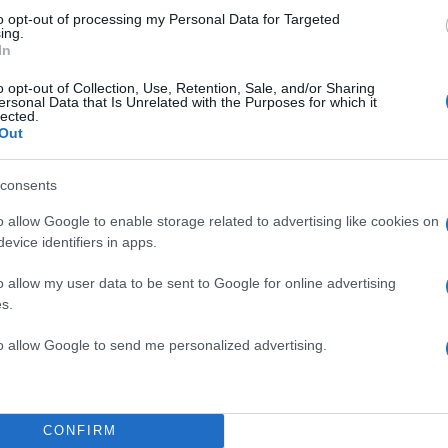
to opt-out of processing my Personal Data for Targeted
ing.
In
o opt-out of Collection, Use, Retention, Sale, and/or Sharing
ersonal Data that Is Unrelated with the Purposes for which it
lected.
Out
α
consents
o allow Google to enable storage related to advertising like cookies on
evice identifiers in apps.
Σχολίασε εδώ
o allow my user data to be sent to Google for online advertising
s.
50
to allow Google to send me personalized advertising.
CONFIRM