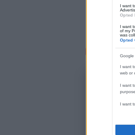
I want 
Advertis
Opted 
I want t
of my P
was col
Opted 
Σχόλι
Google 
I want t
web or d
I want t
purpose
I want 