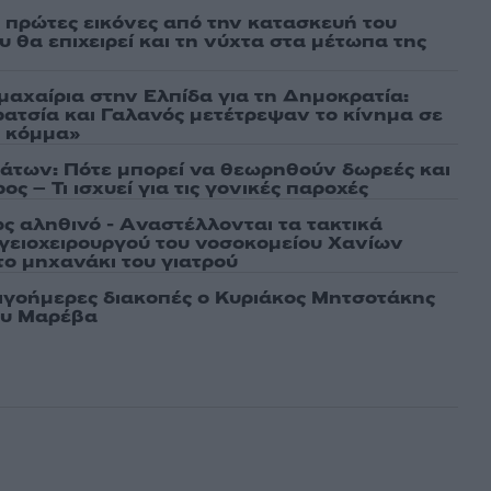
ι πρώτες εικόνες από την κατασκευή του
 θα επιχειρεί και τη νύχτα στα μέτωπα της
μαχαίρια στην Ελπίδα για τη Δημοκρατία:
ρατσία και Γαλανός μετέτρεψαν το κίνημα σε
ό κόμμα»
άτων: Πότε μπορεί να θεωρηθούν δωρεές και
ος – Τι ισχυεί για τις γονικές παροχές
ως αληθινό - Aναστέλλονται τα τακτικά
γειοχειρουργού του νοσοκομείου Χανίων
το μηχανάκι του γιατρού
λιγοήμερες διακοπές ο Κυριάκος Μητσοτάκης
ου Μαρέβα