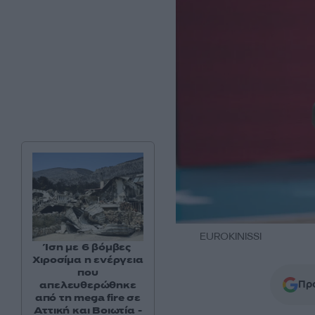
EUROKINISSI
Ίση με 6 βόμβες
Χιροσίμα η ενέργεια
που
Προ
απελευθερώθηκε
από τη mega fire σε
Αττική και Βοιωτία -