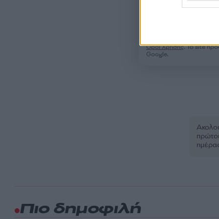
Όροι Χρήσης
. Το site π
Google.
Ακολου
πρώτοι
ημέρα
Πιο δημοφιλή