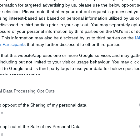
formation for targeted advertising by us, please use the below opt-out s
r selection. Please note that after your opt-out request is processed y
eing interest-based ads based on personal information utilized by us or
disclosed to third parties prior to your opt-out. You may separately opt-
losure of your personal information by third parties on the IAB’s list of
. This information may also be disclosed by us to third parties on the
IA
στην Ιαπωνία με τη φανέλα της Αλβάρκ Τόκιο, όπου
Participants
that may further disclose it to other third parties.
υς, 3,2 ασίστ και 3 ριμπάουντ μέσο όρο.
 that this website/app uses one or more Google services and may gath
including but not limited to your visit or usage behaviour. You may click 
 to Google and its third-party tags to use your data for below specifi
αίξει και στις Τουρκ Τέλεκομ και Ρίτας.
ogle consent section.
ΔΙΑΦΗΜΙΣΗ
l Data Processing Opt Outs
o opt-out of the Sharing of my personal data.
In
o opt-out of the Sale of my Personal Data.
In