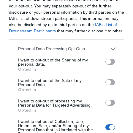
your opt-out. You may separately opt-out of the further
disclosure of your personal information by third parties on the
IAB’s list of downstream participants. This information may
also be disclosed by us to third parties on the
IAB’s List of
Downstream Participants
that may further disclose it to other
third parties.
Please note that this website/app uses one or more Google
Personal Data Processing Opt Outs
services and may gather and store information including but
Αν τα χάσατε
not limited to your visit or usage behaviour. You may click to
I want to opt-out of the Sharing of my
personal data.
grant or deny consent to Google and its third-party tags to
Opted In
use your data for below specified purposes in below Google
consent section.
I want to opt-out of the Sale of my
Personal Data.
Opted In
I want to opt-out of processing my
Personal Data for Targeted Advertising.
Opted In
I want to opt-out of Collection, Use,
Τραγωδία με 4χρονο αγόρι
Ζέστη και θυελλώδε
Retention, Sale, and/or Sharing of my
στην Πάρο: Τα τρία σημεία
άνεμοι, με ριπές που 
Personal Data that Is Unrelated with the