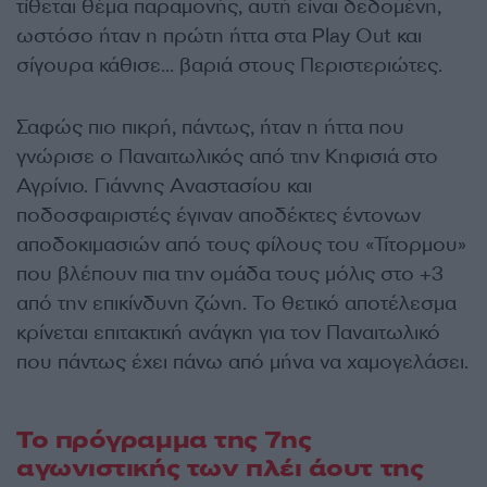
τίθεται θέμα παραμονής, αυτή είναι δεδομένη,
ωστόσο ήταν η πρώτη ήττα στα Play Out και
σίγουρα κάθισε… βαριά στους Περιστεριώτες.
Σαφώς πιο πικρή, πάντως, ήταν η ήττα που
γνώρισε ο Παναιτωλικός από την Κηφισιά στο
Αγρίνιο. Γιάννης Αναστασίου και
ποδοσφαιριστές έγιναν αποδέκτες έντονων
αποδοκιμασιών από τους φίλους του «Τίτορμου»
που βλέπουν πια την ομάδα τους μόλις στο +3
από την επικίνδυνη ζώνη. Το θετικό αποτέλεσμα
κρίνεται επιτακτική ανάγκη για τον Παναιτωλικό
που πάντως έχει πάνω από μήνα να χαμογελάσει.
Το πρόγραμμα της 7ης
αγωνιστικής των πλέι άουτ της