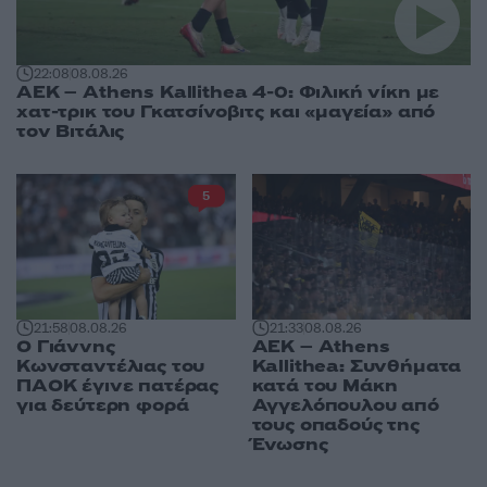
22:08
08.08.26
ΑΕΚ – Athens Kallithea 4-0: Φιλική νίκη με
χατ-τρικ του Γκατσίνοβιτς και «μαγεία» από
τον Βιτάλις
5
21:58
08.08.26
21:33
08.08.26
Ο Γιάννης
ΑΕΚ – Athens
Κωνσταντέλιας του
Kallithea: Συνθήματα
ΠΑΟΚ έγινε πατέρας
κατά του Μάκη
για δεύτερη φορά
Αγγελόπουλου από
τους οπαδούς της
Ένωσης