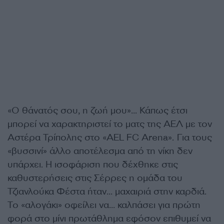
«Ο θάνατός σου, η ζωή μου»… Κάπως έτσι
μπορεί να χαρακτηριστεί το ματς της ΑΕΛ με τον
Αστέρα Τρίπολης στο «AEL FC Arena». Για τους
«βυσσινί» άλλο αποτέλεσμα από τη νίκη δεν
υπάρχει. Η ισοφάριση που δέχθηκε στις
καθυστερήσεις στις Σέρρες η ομάδα του
Τζιανλούκα Φέστα ήταν… μαχαιριά στην καρδιά.
Το «αλογάκι» οφείλει να… καλπάσει για πρώτη
φορά στο μίνι πρωτάθλημα εφόσον επιθυμεί να