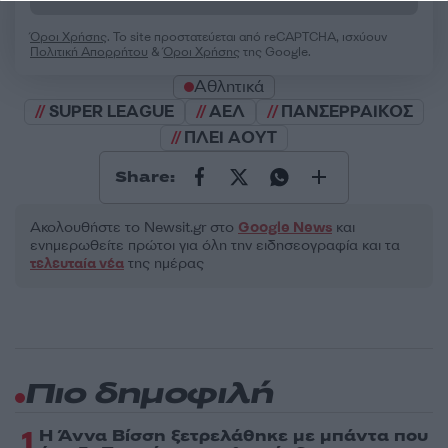
Όροι Χρήσης
. Το site προστατεύεται από reCAPTCHA, ισχύουν
Πολιτική Απορρήτου
&
Όροι Χρήσης
της Google.
Αθλητικά
SUPER LEAGUE
ΑΕΛ
ΠΑΝΣΕΡΡΑΙΚΟΣ
ΠΛΕΙ ΑΟΥΤ
Share:
Ακολουθήστε το Νewsit.gr στο
Google News
και
ενημερωθείτε πρώτοι για όλη την ειδησεογραφία και τα
τελευταία νέα
της ημέρας
Πιο δημοφιλή
1
Η Άννα Βίσση ξετρελάθηκε με μπάντα που