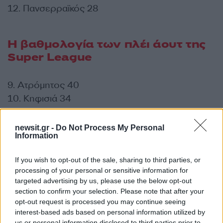
12. Πανσερραϊκός 28
Η βαθμολογία των πλέι άουτ της
Super League
9. Ατρόμητος 40
10. Κηφισιά 34
11. Παναιτωλικός 31
12. Πανσερραϊκός 28
newsit.gr -
Do Not Process My Personal
Information
13. Αστέρας Τρίπολης 28
14. ΑΕΛ Novibet 25
If you wish to opt-out of the sale, sharing to third parties, or
ΔΙΑΦΗΜΙΣΗ
processing of your personal or sensitive information for
targeted advertising by us, please use the below opt-out
section to confirm your selection. Please note that after your
opt-out request is processed you may continue seeing
interest-based ads based on personal information utilized by
us or personal information disclosed to third parties prior to