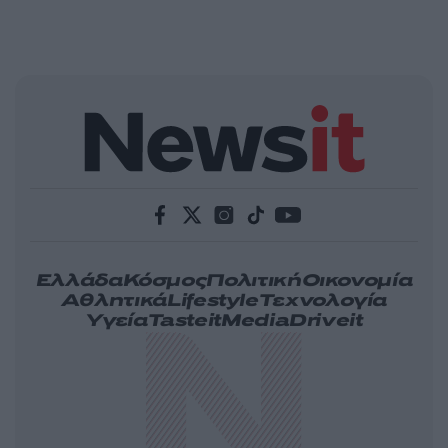
Ελλάδα
Κόσμος
Πολιτική
Οικονομία
Αθλητικά
Lifestyle
Τεχνολογία
Υγεία
Tasteit
Media
Driveit