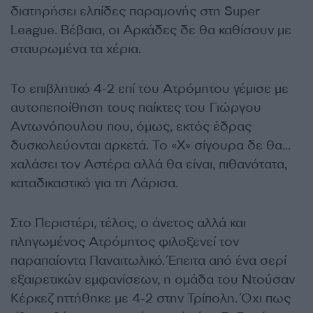
διατηρήσει ελπίδες παραμονής στη Super
League. Βέβαια, οι Αρκάδες δε θα καθίσουν με
σταυρωμένα τα χέρια.
Το επιβλητικό 4-2 επί του Ατρόμητου γέμισε με
αυτοπεποίθηση τους παίκτες του Γιώργου
Αντωνόπουλου που, όμως, εκτός έδρας
δυσκολεύονται αρκετά. Το «Χ» σίγουρα δε θα…
χαλάσει τον Αστέρα αλλά θα είναι, πιθανότατα,
καταδικαστικό για τη Λάρισα.
Στο Περιστέρι, τέλος, ο άνετος αλλά και
πληγωμένος Ατρόμητος φιλοξενεί τον
παραπαίοντα Παναιτωλικό. Έπειτα από ένα σερί
εξαιρετικών εμφανίσεων, η ομάδα του Ντούσαν
Κέρκεζ ηττήθηκε με 4-2 στην Τρίπολη. Όχι πως