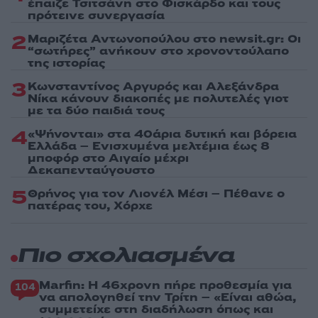
έπαιζε Τσιτσάνη στο Φισκάρδο και τους
πρότεινε συνεργασία
2
Μαριζέτα Αντωνοπούλου στο newsit.gr: Οι
“σωτήρες” ανήκουν στο χρονοντούλαπο
της ιστορίας
3
Κωνσταντίνος Αργυρός και Αλεξάνδρα
Νίκα κάνουν διακοπές με πολυτελές γιοτ
με τα δύο παιδιά τους
4
«Ψήνονται» στα 40άρια δυτική και βόρεια
Ελλάδα – Ενισχυμένα μελτέμια έως 8
μποφόρ στο Αιγαίο μέχρι
Δεκαπενταύγουστο
5
Θρήνος για τον Λιονέλ Μέσι – Πέθανε ο
πατέρας του, Χόρχε
Πιο σχολιασμένα
Marfin: Η 46χρονη πήρε προθεσμία για
104
να απολογηθεί την Τρίτη – «Είναι αθώα,
συμμετείχε στη διαδήλωση όπως και