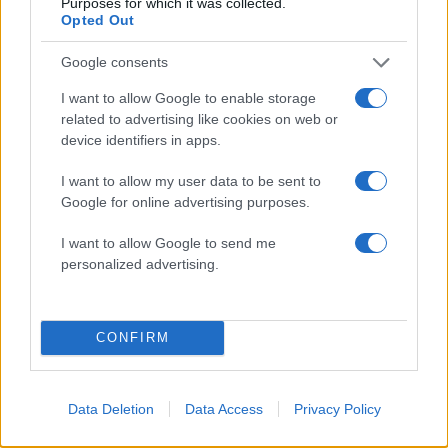
που εστιάζουν οι
φτάνουν τα 80 χλμ/ώρ
Purposes for which it was collected.
αστυνομικοί για τον πνιγμό
«Red Code» σε 6 περιο
Opted Out
στην πισίνα
για κίνδυνο πυρκαγι
Google consents
I want to allow Google to enable storage
Σχόλια
related to advertising like cookies on web or
device identifiers in apps.
I want to allow my user data to be sent to
Google for online advertising purposes.
Σχολίασε εδώ
I want to allow Google to send me
personalized advertising.
50 /50
CONFIRM
2000 /2000
Data Deletion
Data Access
Privacy Policy
Υποβολή σχολίου