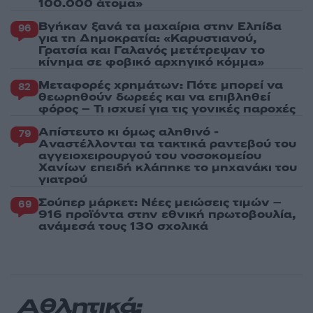
100.000 άτομα»
Βγήκαν ξανά τα μαχαίρια στην Ελπίδα
96
για τη Δημοκρατία: «Καρυστιανού,
Γρατσία και Γαλανός μετέτρεψαν το
κίνημα σε φοβικό αρχηγικό κόμμα»
Μεταφορές χρημάτων: Πότε μπορεί να
82
θεωρηθούν δωρεές και να επιβληθεί
φόρος – Τι ισχυεί για τις γονικές παροχές
Απίστευτο κι όμως αληθινό -
79
Aναστέλλονται τα τακτικά ραντεβού του
αγγειοχειρουργού του νοσοκομείου
Χανίων επειδή κλάπηκε το μηχανάκι του
γιατρού
Σούπερ μάρκετ: Νέες μειώσεις τιμών –
69
916 προϊόντα στην εθνική πρωτοβουλία,
ανάμεσά τους 130 σχολικά
Αθλητικά: