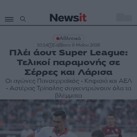
Μετάβαση
σε
o
29
περιεχόμενο
Αθλητικά
10:14
Σάββατο 9 Μαΐου 2026
Πλέι άουτ Super League:
Τελικοί παραμονής σε
Σέρρες και Λάρισα
Οι αγώνες Πανσερραϊκός - Κηφισιά και ΑΕΛ
- Αστέρας Τρίπολης συγκεντρώνουν όλα τα
βλέμματα